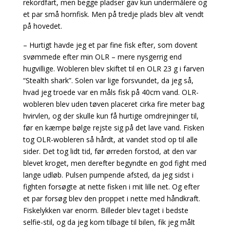
rekordfart, men begge pladser gav kun undermålere og
et par små hornfisk. Men på tredje plads blev alt vendt
på hovedet.
– Hurtigt havde jeg et par fine fisk efter, som dovent
svømmede efter min OLR – mere nysgerrig end
hugvillige. Wobleren blev skiftet til en OLR 23 g i farven
“Stealth shark”. Solen var lige forsvundet, da jeg så,
hvad jeg troede var en måls fisk på 40cm vand. OLR-
wobleren blev uden tøven placeret cirka fire meter bag
hvirvlen, og der skulle kun få hurtige omdrejninger til,
før en kæmpe bølge rejste sig på det lave vand. Fisken
tog OLR-wobleren så hårdt, at vandet stod op til alle
sider. Det tog lidt tid, før ørreden forstod, at den var
blevet kroget, men derefter begyndte en god fight med
lange udløb. Pulsen pumpende afsted, da jeg sidst i
fighten forsøgte at nette fisken i mit lille net. Og efter
et par forsøg blev den proppet i nette med håndkraft.
Fiskelykken var enorm. Billeder blev taget i bedste
selfie-stil, og da jeg kom tilbage til bilen, fik jeg målt