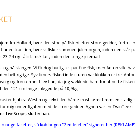
KET
jem fra Holland, hvor den stod på fiskeri efter store gedder, fortælle
 har en tradition, hvor vi fisker sammen julemorgen, inden den står p
en 23-24 og få lidt frisk luft, inden den tunge julemad.
et og på stangen. Vi fik dog hurtigt et par fine fisk, men Anton ville ha
den helt rigtige. Syv timers fiskeri inde i turen var klokken er tre. Anto
dt søvnig og fornærmet blev han, da jeg vækkede ham for at nette fisken
af den 121 cm lange julegedde på 10,9kg.
aster hjul fra Westin og selv i den hårde frost kører bremsen stadig s
igst for mig under fighten med de store gedder. Agnen var en TwinTeez i
ns LiveScope, slutter han.
ets mange facetter, så køb bogen “Geddefeber” signeret her (REKLAME