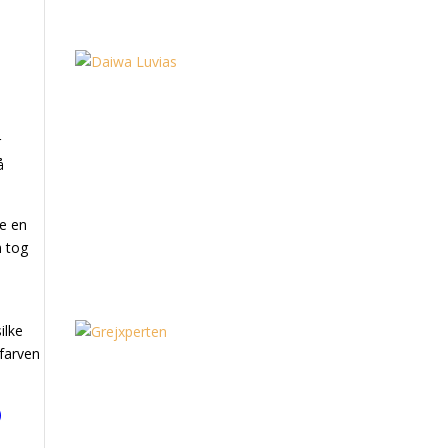
r
å
ve en
n tog
ilke
 farven
)