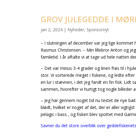
GROV JULEGEDDE I MØR
jan 2, 2024
|
Nyheder
,
Sponsornyt
– I slutningen af december var jeg lige kommet h
Rasmus Christensen. – Min lillebror Anton og jeg
familetid. I år aftalte vi at tage ud hele natten d
– Det var minus 3-4 grader og linen frøs til i hjul
stor. Vi sorterede meget i fiskene, og ledte efter 
en lur i stævnen, i det jeg fandt en fin fisk. Li
sammen, hvorefter vi hurtigt tog nogle billeder 
– Jeg har gennem noget tid nu testet de nye baitc
blødt, hvilket er noget af det, der er aller vigt
pelagic i bass , og fisken blev spottet med Garmi
Savner du det store overblik over geddefiskeri