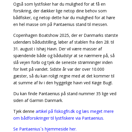
Også som lystfisker har du mulighed for at få en
forsikring, der dækker lige netop dine behov som
bådfisker, og netop dette har du mulighed for at høre
en hel masse om på Pantaenius stand til messen.
Copenhagen Boatshow 2025, der er Danmarks største
udendørs bådudstilling, løber af stablen fra den 28. til
31. august i Ishøj Havn. Der vil være masser af
spændende både og bådudstyr at se nærmere på, så
slå vejen forbi og tjek de seneste strømninger inden
for livet på vandet. Sidste år var der over 10.000
gæster, så du kan roligt regne med at det kommer til
at summe af liv i den hyggelige havn ved Køge Bugt.
Du kan finde Pantaenius på stand nummer 35 lige ved
siden af Garmin Danmark.
Tjek denne
artikel på fiskogfri.dk og læs meget mere
om bådforsikringer til lystfiskere via Pantaenius.
Se Pantaenius´s hjemmeside her.