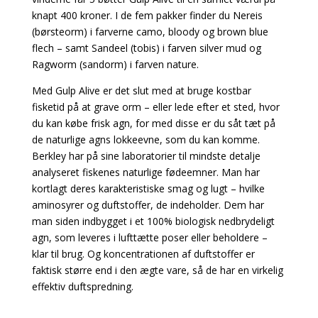
knapt 400 kroner. I de fem pakker finder du Nereis
(børsteorm) i farverne camo, bloody og brown blue
flech – samt Sandeel (tobis) i farven silver mud og
Ragworm (sandorm) i farven nature.
Med Gulp Alive er det slut med at bruge kostbar
fisketid på at grave orm – eller lede efter et sted, hvor
du kan købe frisk agn, for med disse er du såt tæt på
de naturlige agns lokkeevne, som du kan komme.
Berkley har på sine laboratorier til mindste detalje
analyseret fiskenes naturlige fødeemner. Man har
kortlagt deres karakteristiske smag og lugt – hvilke
aminosyrer og duftstoffer, de indeholder. Dem har
man siden indbygget i et 100% biologisk nedbrydeligt
agn, som leveres i lufttætte poser eller beholdere –
klar til brug. Og koncentrationen af duftstoffer er
faktisk større end i den ægte vare, så de har en virkelig
effektiv duftspredning.