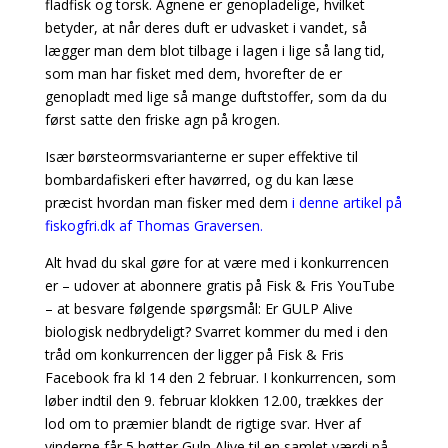
fladfisk og torsk. Agnene er genopladelige, hvilket
betyder, at når deres duft er udvasket i vandet, så
lægger man dem blot tilbage i lagen i lige så lang tid,
som man har fisket med dem, hvorefter de er
genopladt med lige så mange duftstoffer, som da du
først satte den friske agn på krogen.
Især børsteormsvarianterne er super effektive til
bombardafiskeri efter havørred, og du kan læse
præcist hvordan man fisker med dem
i denne artikel på
fiskogfri.dk af Thomas Graversen.
Alt hvad du skal gøre for at være med i konkurrencen
er – udover at abonnere gratis på Fisk & Fris YouTube
– at besvare følgende spørgsmål: Er GULP Alive
biologisk nedbrydeligt? Svarret kommer du med i den
tråd om konkurrencen der ligger på Fisk & Fris
Facebook fra kl 14 den 2 februar.
I konkurrencen, som
løber indtil den 9. februar klokken 12.00, trækkes der
lod om to præmier blandt de rigtige svar. Hver af
vinderne får 5 bøtter Gulp Alive til en samlet værdi på