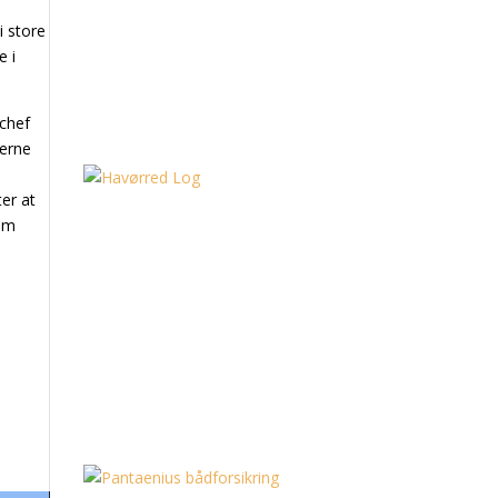
i store
e i
 chef
ierne
er at
som