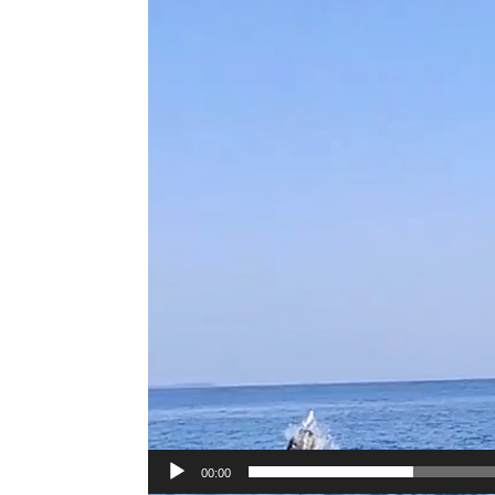
Videoafspiller
00:00