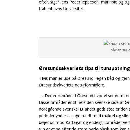
efter, siger Jens Peder Jeppesen, marinbiolog o
Københavns Universitet.
Sådan ser d
Øresundsakvariets tips til tunspotnin
Hvis man er ude på Øresund i egen båd og gerne 
Øresundsakvariets naturformidlere.
– Der er områder i Øresund hvor vi ser dem mere
Disse områder er tit hele den svenske side af 
nordgående svenske. Et andet godt sted er den s
perioder ynder at jage rundt med makrel og sild
bøjer ud mod Kattegat og endelig i området ved 
tun er at se efter de store hvide plask som kan se