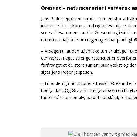
Øresund – naturscenarier i verdenskla
Jens Peder Jeppesen ser det som en stor attrakt
interesse for at komme ud og opleve disse store 
vores allesammens unikke Øresund og i sidste e
naturnationalpark som regeringen har planlagt Ør
– Årsagen til at den atlantiske tun er tilbage i Ø
der været meget strenge restriktioner overfor erh
forårsaget at de store tun er i stor vækst og der e
siger Jens Peder Jeppesen.
– En anden grund til tunens trivsel i Øresund e
begge dele. Og Øresund fungerer som en tragt, s
tunen står som en ulv, parat til at slå til, fortæll