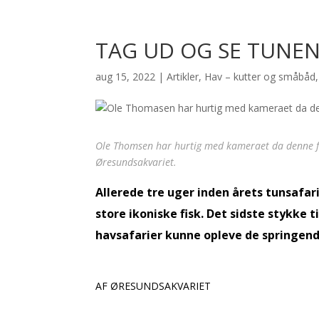
TAG UD OG SE TUNEN
aug 15, 2022
|
Artikler
,
Hav – kutter og småbåd
Ole Thomsen har hurtig med kameraet da denne fan
Øresundsakvariet.
Allerede tre uger inden årets tunsafar
store ikoniske fisk. Det sidste stykke
havsafarier kunne opleve de springende
AF ØRESUNDSAKVARIET