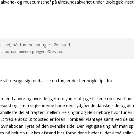
g akvarie- og museumschef på Øresundsakvariet under Biologisk Instit
et ud, når tunene springer i Øresund.
g
vil forsøge sig med at se en tun, er der her nogle tips fra
 end andre og hvor de ligefrem ynder at jage fiskene op i overflade
Øresund og især i sejlrenderne både den sydgående danske side og de
malleste del af tragten mellem Helsingør og Helsingborg hvor tunen 
. Et tredje absolut topsted er foran Hornbæk Plantage samt ved de si
Svinabodan Fyret på den svenske side. Den vigtigste ting når man sp
s på helt op til 2 km afstand hvis forholdene byder til det altså stille 