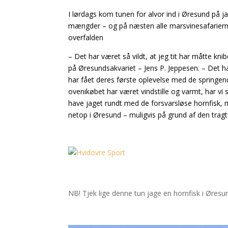
I lørdags kom tunen for alvor ind i Øresund på ja
mængder – og på næsten alle marsvinesafarierne d
overfalden
– Det har været så vildt, at jeg tit har måtte kni
på Øresundsakvariet – Jens P. Jeppesen. – Det h
har fået deres første oplevelse med de springend
ovenikøbet har været vindstille og varmt, har vi
have jaget rundt med de forsvarsløse hornfisk, 
netop i Øresund – muligvis på grund af den tr
NB! Tjek lige denne tun jage en hornfisk i Øres