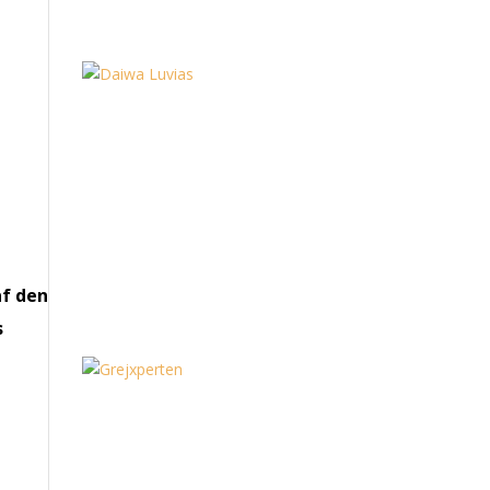
af den
s