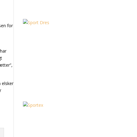
sen for
 har
gt
ætter”,
 elsker
r