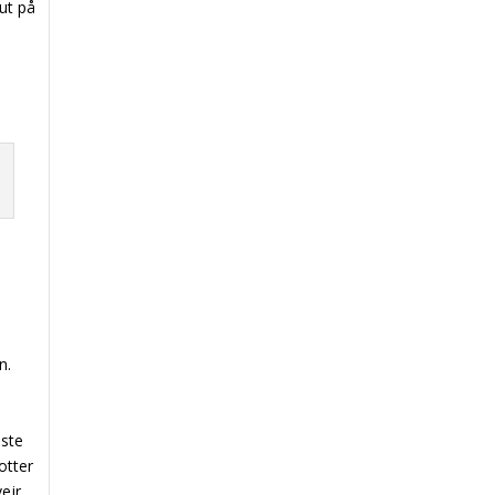
ut på
n.
n
i
dste
otter
vejr