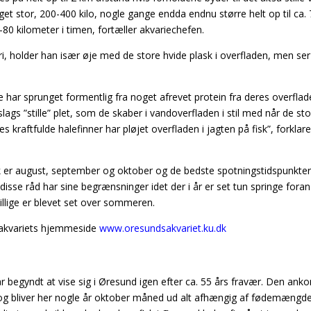
t stor, 200-400 kilo, nogle gange endda endnu større helt op til ca.
-80 kilometer i timen, fortæller akvariechefen.
i, holder han især øje med de store hvide plask i overfladen, men se
har sprunget formentlig fra noget afrevet protein fra deres overflad
gs ”stille” plet, som de skaber i vandoverfladen i stil med når de st
kraftfulde halefinner har pløjet overfladen i jagten på fisk”, forklare
k er august, september og oktober og de bedste spotningstidspunkter
 disse råd har sine begrænsninger idet der i år er set tun springe foran
llige er blevet set over sommeren.
sakvariets hjemmeside
www.oresundsakvariet.ku.dk
 år begyndt at vise sig i Øresund igen efter ca. 55 års fravær. Den an
t og bliver her nogle år oktober måned ud alt afhængig af fødemængd