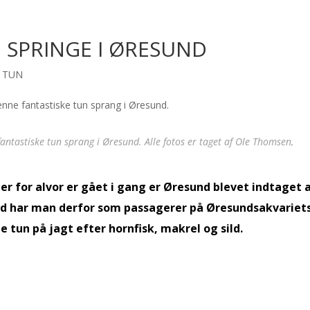
 SPRINGE I ØRESUND
,
TUN
tastiske tun sprang i Øresund. Alle fotos er taget af Ole Thomsen,
ier for alvor er gået i gang er Øresund blevet indtaget 
 tid har man derfor som passagerer på Øresundsakvariet
 tun på jagt efter hornfisk, makrel og sild.