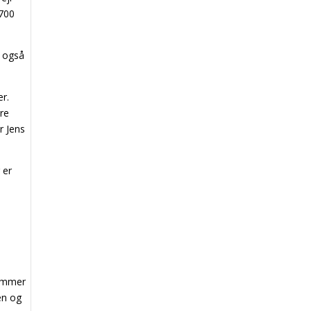
 700
r også
er.
ore
r Jens
 er
kommer
en og