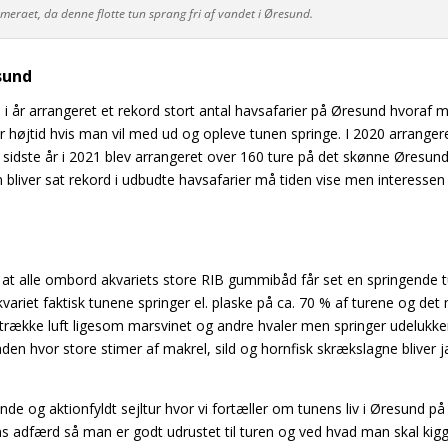
eraet, da denne flotte tun sprang fri af vandet i Øresund.
sund
n i år arrangeret et rekord stort antal havsafarier på Øresund hvoraf
 er højtid hvis man vil med ud og opleve tunen springe. I 2020 arrange
r sidste år i 2021 blev arrangeret over 160 ture på det skønne Øresun
n bliver sat rekord i udbudte havsafarier må tiden vise men interessen
e at alle ombord akvariets store RIB gummibåd får set en springende 
ariet faktisk tunene springer el. plaske på ca. 70 % af turene og det
og trække luft ligesom marsvinet og andre hvaler men springer udelukk
den hvor store stimer af makrel, sild og hornfisk skrækslagne bliver j
e og aktionfyldt sejltur hvor vi fortæller om tunens liv i Øresund på
nens adfærd så man er godt udrustet til turen og ved hvad man skal kig