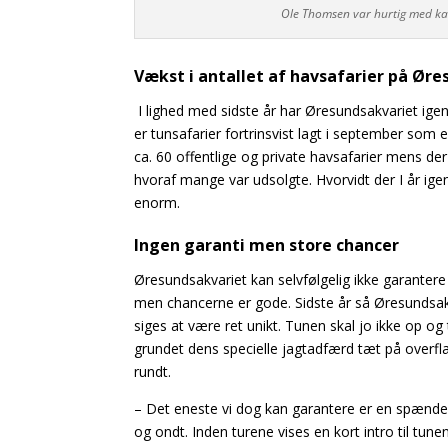
Ole Thomsen var hurtig med kam
Vækst i antallet af havsafarier på Øre
I lighed med sidste år har Øresundsakvariet ige
er tunsafarier fortrinsvist lagt i september som
ca. 60 offentlige og private havsafarier mens de
hvoraf mange var udsolgte. Hvorvidt der I år ige
enorm.
Ingen garanti men store chancer
Øresundsakvariet kan selvfølgelig ikke garanter
men chancerne er gode. Sidste år så Øresundsakv
siges at være ret unikt. Tunen skal jo ikke op 
grundet dens specielle jagtadfærd tæt på overfla
rundt.
– Det eneste vi dog kan garantere er en spændend
og ondt. Inden turene vises en kort intro til tu