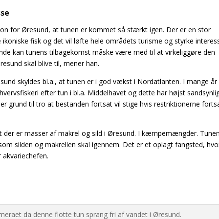
sse
ion for Øresund, at tunen er kommet så stærkt igen. Der er en stor
ikoniske fisk og det vil løfte hele områdets turisme og styrke interes
nde kan tunens tilbagekomst måske være med til at virkeliggøre den
esund skal blive til, mener han.
resund skyldes bl.a., at tunen er i god vækst i Nordatlanten. I mange år
vervsfiskeri efter tun i bl.a. Middelhavet og dette har højst sandsynli
r grund til tro at bestanden fortsat vil stige hvis restriktionerne forts
r at der er masser af makrel og sild i Øresund. I kæmpemængder. Tunen
om silden og makrellen skal igennem. Det er et oplagt fangsted, hvo
er akvariechefen.