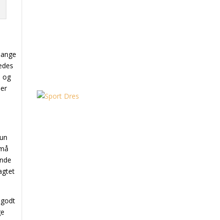
 mange
redes
d og
 er
tun
 må
ende
agtet
 godt
ge