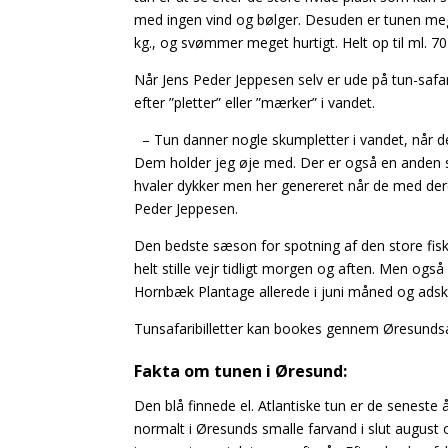
med ingen vind og bølger. Desuden er tunen mege
kg., og svømmer meget hurtigt. Helt op til ml. 70
Når Jens Peder Jeppesen selv er ude på tun-safar
efter ”pletter” eller ”mærker” i vandet.
– Tun danner nogle skumpletter i vandet, når de 
Dem holder jeg øje med. Der er også en anden sla
hvaler dykker men her genereret når de med deres 
Peder Jeppesen.
Den bedste sæson for spotning af den store fis
helt stille vejr tidligt morgen og aften. Men også
Hornbæk Plantage allerede i juni måned og adski
Tunsafaribilletter kan bookes gennem Øresund
Fakta om tunen i Øresund:
Den blå finnede el. Atlantiske tun er de seneste
normalt i Øresunds smalle farvand i slut augus