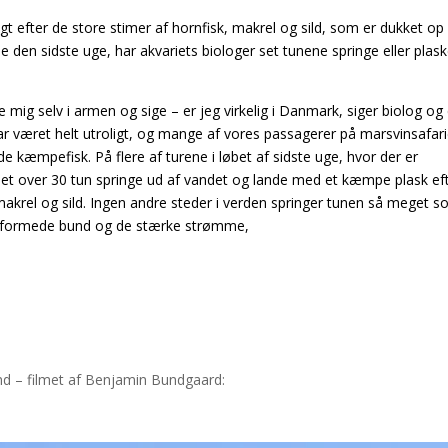
gt efter de store stimer af hornfisk, makrel og sild, som er dukket op 
en sidste uge, har akvariets biologer set tunene springe eller plask
be mig selv i armen og sige – er jeg virkelig i Danmark, siger biolog og
ar været helt utroligt, og mange af vores passagerer på marsvinsafar
e kæmpefisk. På flere af turene i løbet af sidste uge, hvor der er
 set over 30 tun springe ud af vandet og lande med et kæmpe plask eft
makrel og sild. Ingen andre steder i verden springer tunen så meget 
agtformede bund og de stærke strømme,
und – filmet af Benjamin Bundgaard: