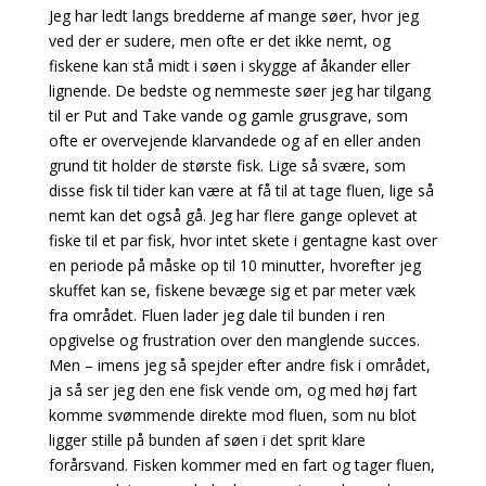
Jeg har ledt langs bredderne af mange søer, hvor jeg
ved der er sudere, men ofte er det ikke nemt, og
fiskene kan stå midt i søen i skygge af åkander eller
lignende. De bedste og nemmeste søer jeg har tilgang
til er Put and Take vande og gamle grusgrave, som
ofte er overvejende klarvandede og af en eller anden
grund tit holder de største fisk. Lige så svære, som
disse fisk til tider kan være at få til at tage fluen, lige så
nemt kan det også gå. Jeg har flere gange oplevet at
fiske til et par fisk, hvor intet skete i gentagne kast over
en periode på måske op til 10 minutter, hvorefter jeg
skuffet kan se, fiskene bevæge sig et par meter væk
fra området. Fluen lader jeg dale til bunden i ren
opgivelse og frustration over den manglende succes.
Men – imens jeg så spejder efter andre fisk i området,
ja så ser jeg den ene fisk vende om, og med høj fart
komme svømmende direkte mod fluen, som nu blot
ligger stille på bunden af søen i det sprit klare
forårsvand. Fisken kommer med en fart og tager fluen,