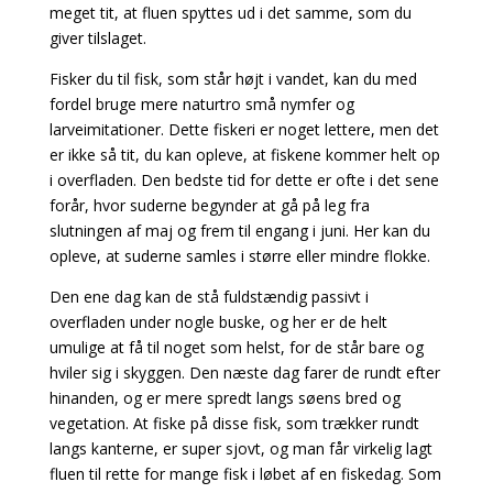
meget tit, at fluen spyttes ud i det samme, som du
giver tilslaget.
Fisker du til fisk, som står højt i vandet, kan du med
fordel bruge mere naturtro små nymfer og
larveimitationer. Dette fiskeri er noget lettere, men det
er ikke så tit, du kan opleve, at fiskene kommer helt op
i overfladen. Den bedste tid for dette er ofte i det sene
forår, hvor suderne begynder at gå på leg fra
slutningen af maj og frem til engang i juni. Her kan du
opleve, at suderne samles i større eller mindre flokke.
Den ene dag kan de stå fuldstændig passivt i
overfladen under nogle buske, og her er de helt
umulige at få til noget som helst, for de står bare og
hviler sig i skyggen. Den næste dag farer de rundt efter
hinanden, og er mere spredt langs søens bred og
vegetation. At fiske på disse fisk,
som trækker rundt
langs kanterne, er super sjovt, og man får virkelig lagt
fluen til rette for mange fisk i løbet af en fiskedag. Som