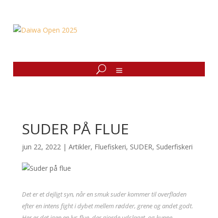
SUDER PÅ FLUE
jun 22, 2022
|
Artikler
,
Fluefiskeri
,
SUDER
,
Suderfiskeri
Det er et dejligt syn, når en smuk suder kommer til overfladen
efter en intens fight i dybet mellem rødder, grene og andet godt.
Her er det igen en lys flue, der gjorde udslaget, og kunne