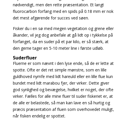
nødvendigt, men den rette præsentation. Et langt
fluorocarbon forfang med en spids på 0.18 mm er nok
det mest afgørende for succes ved søen.
Fisker du i en sø med megen vegetation og grene eller
åkander, vil jeg dog anbefale at gå lidt op i tykkelse på
forfanget, da en suder på et par kilo, er så stærk, at
den gerne tager en 5-10 meter line i første udløb.
Suderfluer
Fluerne er som nævnt i den lyse ende, så de er lette at
spotte. Ofte er det ret simple mønstre, som en lille
guldhoved nymfe med lidt hareuld eller en lille flue kun
bundet med lidt marabou fjer, der virker. Dette giver
god synlighed og bevægelse, hvilket er noget, der ofte
virker. Fælles for alle mine fluer til suder fiskeriet er, at
de alle er belastede, så man kan lave en så hurtig og
præcis præsentation af fluen som overhovedet muligt,
når fisken endelig er spottet.