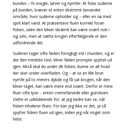
bunden – fx snegle, larver og nymfer. At fiske
suderne
på bunden, kræver et enten ekstremt lavvandet
område, hvor suderne opholder sig – eller
en sø med
sprit klart vand. At præsentere fluen korrekt foran
fisken, uden den bliver skræmt kan være svært nok i
sig selv, men at sætte krogen efterfølgende er den
udfordrende del.
Suderen tager ofte føden forsigtigt ind i munden, og er
der den mindste tvivl, bliver føden prompte spyttet ud
igen. Altså skal du under dit fiskeri, kunne se alt hvad
der sker under overfladen. Og – at se en lille brun
nymfe på to meters dybde og få sat krogen, når den
bliver taget,
kan være mere end svært. Derfor er mine
fluer ofte lyse – enten cremefarvede eller gul/oliven.
Dette er udelukkende for, at jeg bedre kan se, når
fisken inhalerer fluen. For kan jeg ikke se det, ja så
spytter fisken fluen ud igen, inden jeg når noget som
helst.