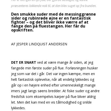
præsenteres lokkende nok til, at den blev suget op fra bunden.
Den smukke suder med de messinggrønne
sider og rubinrøde øjne er en fantastisk
fighter – og det bliver ikke værre af at
fange den på fluestangen. Her får du
opskriften.
AF JESPER LINDQUIST ANDERSEN
DET ER SNART
ved at være mange år siden, at jeg
fangede min første suder på flue. Forløsningen husker
jeg som var det i går. Det var ingen kæmpe, men en
helt fantastisk oplevelse, når alt endelig lykkedes og
går op i en højere enhed efter umenneskeligt mange
imers jagt langs
søens bredder. At fiske suder og andre
fredsfisk som eksempelvis karper på flue bliver aldrig
let. Men det kan med en vis tålmodighed og snilde
lykkedes.