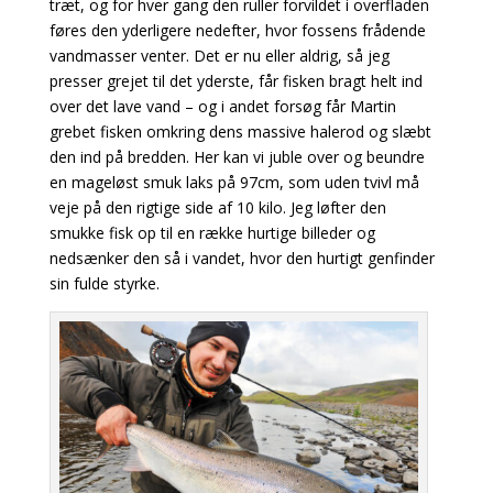
træt, og for hver gang den ruller forvildet i overfladen
føres den yderligere nedefter, hvor fossens frådende
vandmasser venter. Det er nu eller aldrig, så jeg
presser grejet til det yderste, får fisken bragt helt ind
over det lave vand – og i andet forsøg får Martin
grebet fisken omkring dens massive halerod og slæbt
den ind på bredden. Her kan vi juble over og beundre
en mageløst smuk laks på 97cm, som uden tvivl må
veje på den rigtige side af 10 kilo. Jeg løfter den
smukke fisk op til en række hurtige billeder og
nedsænker den så i vandet, hvor den hurtigt genfinder
sin fulde styrke.