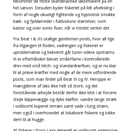
tilkommer de fleste skandinaviske laksefiskere på en
hel sæson. Desuden byder fiskeriet på lidt afveksling i
form af nogle ukueligt fightende og hypnotisk smukke
bæk- og fjeldørreder i fuldvoksne størrelser, som
kaster sig over vores fluer, når vi mindst venter det.
Fra Beat I & II’s utallige gentlemen pools, hvor alt lige
fra tilgangen til floden, vadningen og fiskeriet er
uproblematisk og bekvemt går turen videre opstrøms.
Vi er efterhånden blevet småerfarne i kontrollerede
drev med små hitch- og standardrørfluer, og er nu klar
til at prøve kræfter med nogle af de mere udfordrende
pools, som man finder på Beat III og IV. Heroppe er
mængderne af laks ikke helt så store, og det
forestående arbejde består derfor ikke blot i at forcere
stejle klippevægge og dybe kløfter, vandre lange stræk
i voldsomt kuperet terræn samt vade i tung strøm,
men også i overhovedet at lokalisere fiskene og lokke
dem til at hugge.
At fiskene i Stora Laxa generelt er voldsomt aggressive