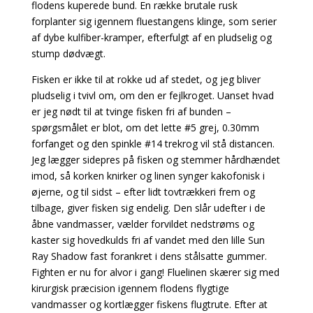
flodens kuperede bund. En række brutale rusk
forplanter sig igennem fluestangens klinge, som serier
af dybe kulfiber-kramper, efterfulgt af en pludselig og
stump dødvægt.
Fisken er ikke til at rokke ud af stedet, og jeg bliver
pludselig i tvivl om, om den er fejlkroget. Uanset hvad
er jeg nødt til at tvinge fisken fri af bunden –
spørgsmålet er blot, om det lette #5 grej, 0.30mm
forfanget og den spinkle #14 trekrog vil stå distancen.
Jeg lægger sidepres på fisken og stemmer hårdhændet
imod, så korken knirker og linen synger kakofonisk i
øjerne, og til sidst – efter lidt tovtrækkeri frem og
tilbage, giver fisken sig endelig. Den slår udefter i de
åbne vandmasser, vælder forvildet nedstrøms og
kaster sig hovedkulds fri af vandet med den lille Sun
Ray Shadow fast forankret i dens stålsatte gummer.
Fighten er nu for alvor i gang! Fluelinen skærer sig med
kirurgisk præcision igennem flodens flygtige
vandmasser og kortlægger fiskens flugtrute. Efter at