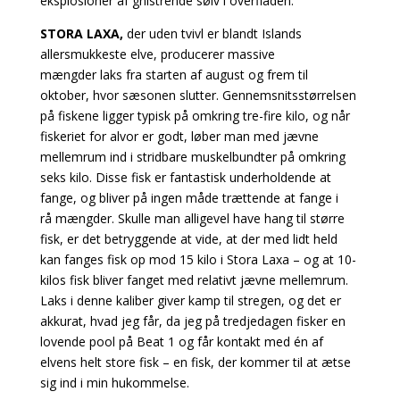
eksplosioner af gnistrende sølv i overfladen.
STORA LAXA,
der uden tvivl er blandt Islands
allersmukkeste elve, producerer massive
mængder laks fra starten af august og frem til
oktober, hvor sæsonen slutter. Gennemsnitsstørrelsen
på fiskene ligger typisk på omkring tre-fire kilo, og når
fiskeriet for alvor er godt, løber man med jævne
mellemrum ind i stridbare muskelbundter på omkring
seks kilo. Disse fisk er fantastisk underholdende at
fange, og bliver på ingen måde trættende at fange i
rå mængder. Skulle man alligevel have hang til større
fisk, er det betryggende at vide, at der med lidt held
kan fanges fisk op mod 15 kilo i Stora Laxa – og at 10-
kilos fisk bliver fanget med relativt jævne mellemrum.
Laks i denne kaliber giver kamp til stregen, og det er
akkurat, hvad jeg får, da jeg på tredjedagen fisker en
lovende pool på Beat 1 og får kontakt med én af
elvens helt store fisk – en fisk, der kommer til at ætse
sig ind i min hukommelse.