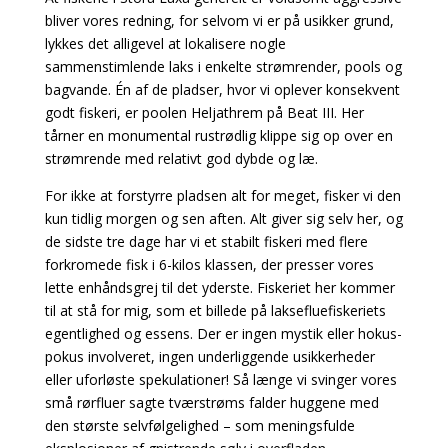
bliver vores redning, for selvom vi er på usikker grund,
lykkes det alligevel at lokalisere nogle
sammenstimlende laks i enkelte strømrender, pools og
bagvande. Én af de pladser, hvor vi oplever konsekvent
godt fiskeri, er poolen Heljathrem på Beat III. Her
tårner en monumental rustrødlig klippe sig op over en
strømrende med relativt god dybde og læ.
For ikke at forstyrre pladsen alt for meget, fisker vi den
kun tidlig morgen og sen aften. Alt giver sig selv her, og
de sidste tre dage har vi et stabilt fiskeri med flere
forkromede fisk i 6-kilos klassen, der presser vores
lette enhåndsgrej til det yderste. Fiskeriet her kommer
til at stå for mig, som et billede på laksefluefiskeriets
egentlighed og essens. Der er ingen mystik eller hokus-
pokus involveret, ingen underliggende usikkerheder
eller uforløste spekulationer! Så længe vi svinger vores
små rørfluer sagte tværstrøms falder huggene med
den største selvfølgelighed – som meningsfulde