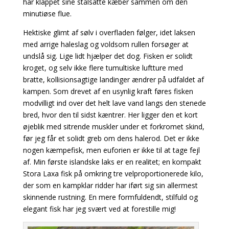
har klappet sine stålsatte kæber sammen om den
minutiøse flue.
Hektiske glimt af sølv i overfladen følger, idet laksen
med arrige haleslag og voldsom rullen forsøger at
undslå sig. Lige lidt hjælper det dog. Fisken er solidt
kroget, og selv ikke flere tumultiske luftture med
bratte, kollisionsagtige landinger ændrer på udfaldet af
kampen. Som drevet af en usynlig kraft føres fisken
modvilligt ind over det helt lave vand langs den stenede
bred, hvor den til sidst kæntrer. Her ligger den et kort
øjeblik med sitrende muskler under et forkromet skind,
før jeg får et solidt greb om dens halerod. Det er ikke
nogen kæmpefisk, men euforien er ikke til at tage fejl
af. Min første islandske laks er en realitet; en kompakt
Stora Laxa fisk på omkring tre velproportionerede kilo,
der som en kampklar ridder har iført sig sin allermest
skinnende rustning. En mere formfuldendt, stilfuld og
elegant fisk har jeg svært ved at forestille mig!