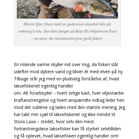
Martin Ejler Olsen med en gudesmuk islandsk laks på
omkring 6 kilo. Den blev fanget på Beat III’s Heljathrem Pool
– en pool, der konsekvent giver godt fiskeri.
En rislende varme skyller ind
over mig, da fisken slår
udefter
mod dybere vand og bliver ét med
elven på ny.
Tilbage står jeg med
en pludselig forståelse af, hvad
laksefiskeriet egentlig handler
om. Alt forarbejdet – hvert sirlige
kast, hver viljestærke
kraftanstrengelse og hvert anspændte
indtag leder hen
mod det sublime
og lades med den største mening.
Jeg
har tabt min sjæl til laksefiskeriet
og ikke mindst til
Stora
Laxa – stedet, hvor selv den mest
fortrøstningsløse laksefisker kan
få styrket selvtilliden
og få oplevet,
hvad laksefiskeri egentlig
handler om!