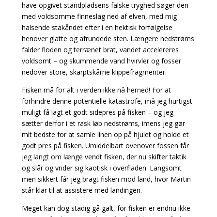
have opgivet standpladsens falske tryghed søger den
med voldsomme finneslag ned af elven, med mig
halsende stakåndet efter i en hektisk forfølgelse
henover glatte og afrundede sten. Længere nedstrøms
falder floden og terrænet brat, vandet accelereres
voldsomt – og skummende vand hvirvler og fosser
nedover store, skarptskårne klippefragmenter.
Fisken må for alt i verden ikke nå herned! For at
forhindre denne potentielle katastrofe, må jeg hurtigst
muligt få lagt et godt sidepres på fisken – og jeg
sætter derfor i et rask løb nedstrøms, imens jeg gør
mit bedste for at samle linen op på hjulet og holde et
godt pres på fisken. Umiddelbart ovenover fossen får
jeg langt om længe vendt fisken, der nu skifter taktik
og slår og vrider sig kaotisk i overfladen. Langsomt
men sikkert får jeg bragt fisken mod land, hvor Martin
står klar til at assistere med landingen.
Meget kan dog stadig gå galt, for fisken er endnu ikke