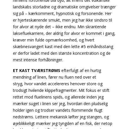
himlens fortonende blå dyb, alt imens det vulkanske
landskabs storladne og dramatiske omgivelser trænger
sig på – kærkomment, hypnotisk og forsonende. Her
er hjerteskærende smukt, men jeg har ikke sindsro til
for alvor at nyde det – ikke endnu. Min skrantende
laksefluekarriere, der aldrig for alvor er kommet i gang,
kræver min fulde opmærksomhed, og hvert
skæbnesvangert kast med den lette #5 enhåndsstang
er derfor ladet med den største koncentration og de
mest intense forhåbninger.
ET KAST TVÆRSTRØMS
efterfulgt af en hurtig
mendning af linen, fører nu fluen ned over et
stryg, hvor vandet accelereres henover store og
trodsigt hvilende klippefragmenter. Mit fokus er stift
rettet mod fluelinens spids, og allerede inden jeg
mærker suget i linen ser jeg, hvordan den pludselig
holder igen og trodser vandets flommende flugt
nedstrøms. Lettere mekanisk løfter jeg stangen, og
øjeblikkeligt mærker jeg tyngden af en fisk, der netop