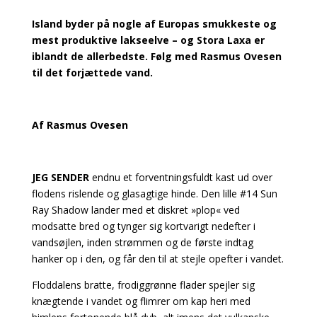
Island byder på nogle af Europas smukkeste og
mest produktive lakseelve – og Stora Laxa er
iblandt de allerbedste. Følg med Rasmus Ovesen
til det forjættede vand.
Af Rasmus Ovesen
JEG SENDER
endnu et forventningsfuldt kast ud over
flodens rislende og glasagtige hinde. Den lille #14 Sun
Ray Shadow lander med et diskret »plop« ved
modsatte bred og tynger sig kortvarigt nedefter i
vandsøjlen, inden strømmen og de første indtag
hanker op i den, og får den til at stejle opefter i vandet.
Floddalens bratte, frodiggrønne flader spejler sig
knægtende i vandet og flimrer om kap heri med