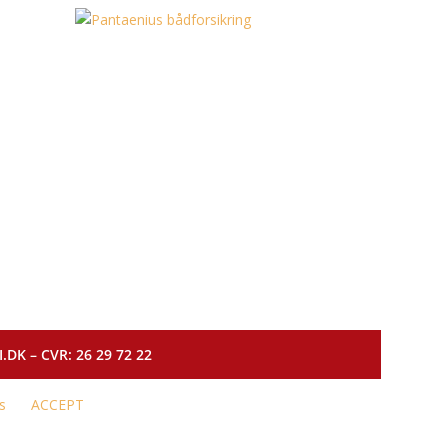
DK – CVR: 26 29 72 22
s
ACCEPT