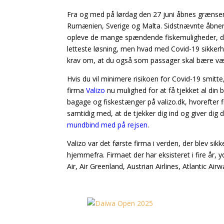
Fra og med på lørdag den 27 juni åbnes grænserne
Rumænien, Sverige og Malta. Sidstnævnte åbner d
opleve de mange spændende fiskemuligheder, der
letteste løsning, men hvad med Covid-19 sikkerhe
krav om, at du også som passager skal bære værn
Hvis du vil minimere risikoen for Covid-19 smitt
firma
Valizo
nu mulighed for at få tjekket al din
bagage og fiskestænger på valizo.dk, hvorefter
samtidig med, at de tjekker dig ind og giver dig 
mundbind med på rejsen
.
Valizo var det første firma i verden, der blev sik
hjemmefra. Firmaet der har eksisteret i fire år, 
Air, Air Greenland, Austrian Airlines, Atlantic Ai