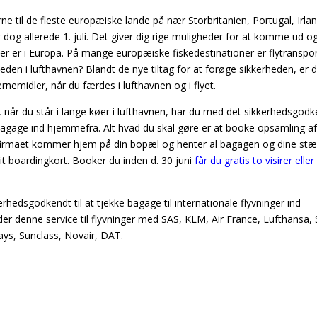
 til de fleste europæiske lande på nær Storbritanien, Portugal, Irlan
og allerede 1. juli. Det giver dig rige muligheder for at komme ud o
 er i Europa. På mange europæiske fiskedestinationer er flytranspo
den i lufthavnen? Blandt de nye tiltag for at forøge sikkerheden, er 
emidler, når du færdes i lufthavnen og i flyet.
e, når du står i lange køer i lufthavnen, har du med det sikkerhedsgod
 bagage ind hjemmefra. Alt hvad du skal gøre er at booke opsamling a
 firmaet kommer hjem på din bopæl og henter al bagagen og dine stæ
dit boardingkort. Booker du inden d. 30 juni
får du gratis to visirer eller 
kerhedsgodkendt til at tjekke bagage til internationale flyvninger ind
yder denne service til flyvninger med SAS, KLM, Air France, Lufthansa,
rways, Sunclass, Novair, DAT.