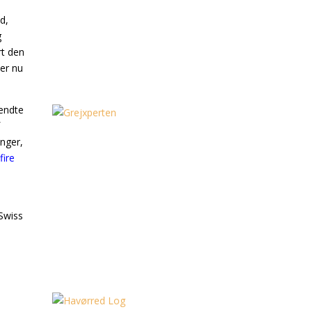
d,
g
rt den
der nu
kendte
f
nger,
fire
 Swiss