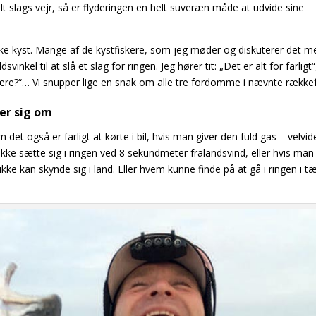
lt slags vejr, så er flyderingen en helt suveræn måde at udvide sine
ke kyst. Mange af de kystfiskere, som jeg møder og diskuterer det m
nkel til at slå et slag for ringen. Jeg hører tit: „Det er alt for farligt
e være?“… Vi snupper lige en snak om alle tre fordomme i nævnte række
ker sig om
m det også er farligt at kørte i bil, hvis man giver den fuld gas – velvi
ikke sætte sig i ringen ved 8 sekundmeter fralandsvind, eller hvis man
ikke kan skynde sig i land. Eller hvem kunne finde på at gå i ringen i t