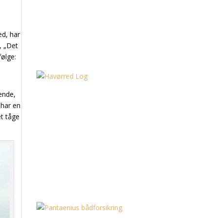
ed, har
“, „Det
følge:
dende,
 har en
æt tåge