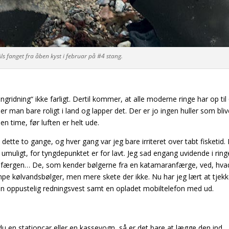
 Als fanget fra åben kyst i februar på #4 stang.
ingridning“ ikke farligt. Dertil kommer, at alle moderne ringe har op til
er man bare roligt i land og lapper det. Der er jo ingen huller som bliv
en time, før luften er helt ude.
t dette to gange, og hver gang var jeg bare irriteret over tabt fisketid
n umuligt, for tyngdepunktet er for lavt. Jeg sad engang uvidende i rin
ærgen… De, som kender bølgerne fra en katamaranfærge, ved, hva
mpe kølvandsbølger, men mere skete der ikke. Nu har jeg lært at tjek
e en oppustelig redningsvest samt en opladet mobiltelefon med ud.
 du en stationcar eller en kassevogn, så er det bare at lægge den ind,