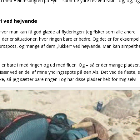
hvad med Helnæsbugten på Fyn – samt de ydre rev ved Møn.. og, og, o
ri ved højvande
hvor man kan få god glæde af flyderingen: Jeg fisker som alle andre
 der er situationer, hvor ringen bare er bedre. Og det er for eksempel
oritspots, og mange af dem „lukker“ ved højvande. Man kan simpelthe
 er bare i med ringen og ud med fluen. Og – så er der mange pladser
, især ved en del af mine yndlingsspots på øen Als. Det ved de fleste,
ke, så jeg sætter bare ringen i og har disse pladser helt for mig selv!