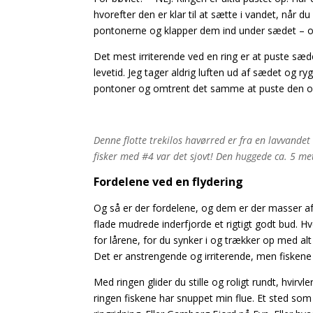
hvorefter den er klar til at sætte i vandet, når 
pontonerne og klapper dem ind under sædet – og
Det mest irriterende ved en ring er at puste sæd
levetid. Jeg tager aldrig luften ud af sædet og r
pontoner og omtrent det samme at puste den op 
Denne flotte trekilos havørred er fra en lavvandet i
fisker med #4 var det sjovt! Den huggede ca. 5 met
Fordelene ved en flydering
Og så er der fordelene, og dem er der masser af.
flade mudrede inderfjorde et rigtigt godt bud. H
for lårene, for du synker i og trækker op med
Det er anstrengende og irriterende, men fiskene 
Med ringen glider du stille og roligt rundt, hvir
ringen fiskene har snuppet min flue. Et sted som