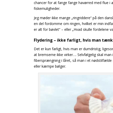
chancer for at fange fange havørred med flue i a
fiskemuligheder.
Jeg møder ikke mange „ringriddere“ på den dans
en del fordomme om ringen, hvilket er min indfaldsvi
er alt for bøvlet“ – eller „Hvad skulle fordelen
Flydering – ikke farligt, hvis man tæn
Det er kun farligt, hvis man er dumdristig, ligeso
at bremserne ikke virker…. Selvfølgelig skal man 
fibersprængning i låret, så man i et nødstilfælde 
eller kæmpe bølger.