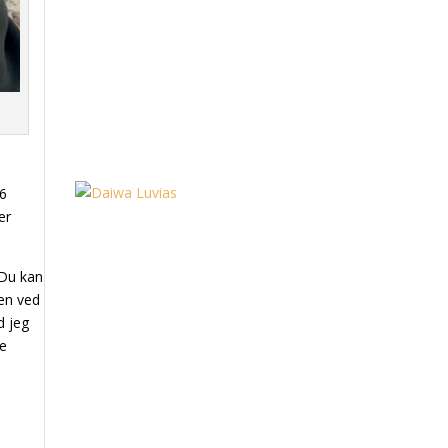
 6
er
. Du kan
gen ved
d jeg
ke