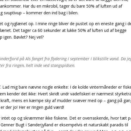
du ankommer. Har du en mikrobil, tager du bare 50% af luften ud af
 svuptivup – kommer den ind bag i bilen.
et og ryglænet op. I mine ringe bliver de pustet op en eneste gang i d
yglænet. Det tager ca 60 sekunder at lukke 50% af luften ud af begge
igen. Bøvlet? Nej vel?
nderfjord på Als fanget fra flydering i september i blikstille vand. Da je
er fra ringen, helt inde ved stangspidsen.
 Lad mig bare nævne nogle enkelte: I de kolde vintermåneder er fisker
vem kender det ikke: Hvert skridt undr vadefiskeri er nærmest styrket
 alt kraft, mens en kæmpe sky af mudder svæver med op – gang på ga
er der jo! Her er ringen guld værd!
vler intet op og skræmmer ikke fiskene. Det er overraskende, hvor tæt 
 Genner Bugt i Sønderjylland er eksempelvis et naturskabt paradis til