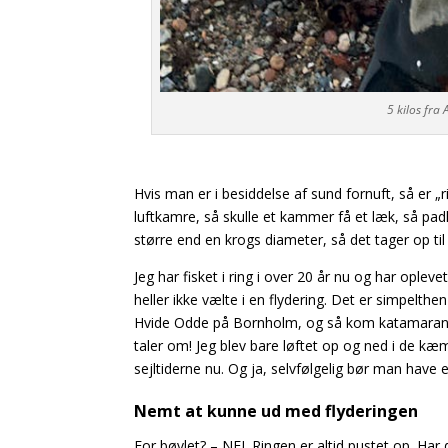
5 kilos fra
Hvis man er i besiddelse af sund fornuft, så er „r
luftkamre, så skulle et kammer få et læk, så padl
større end en krogs diameter, så det tager op til 
Jeg har fisket i ring i over 20 år nu og har opleve
heller ikke vælte i en flydering. Det er simpelthe
Hvide Odde på Bornholm, og så kom katamaranf
taler om! Jeg blev bare løftet op og ned i de kæ
sejltiderne nu. Og ja, selvfølgelig bør man hav
Nemt at kunne ud med flyderingen
For bøvlet? – NEJ. Ringen er altid pustet op. Har