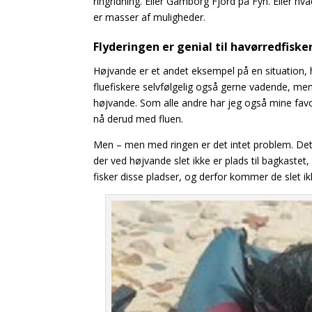
ringridning. Eller Gamborg Fjord på Fyn. Eller 
er masser af muligheder.
Flyderingen er genial til havørredfiske
Højvande er et andet eksempel på en situation, 
fluefiskere selvfølgelig også gerne vadende, men
højvande. Som alle andre har jeg også mine fav
nå derud med fluen.
Men – men med ringen er det intet problem. Det
der ved højvande slet ikke er plads til bagkastet
fisker disse pladser, og derfor kommer de slet ik