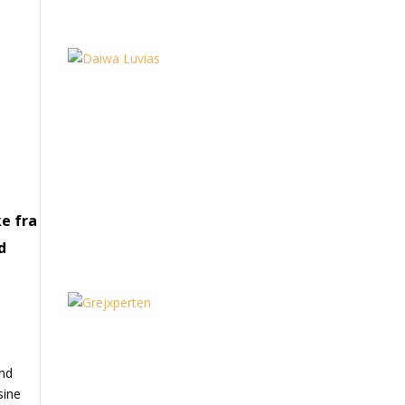
ke fra
d
and
sine