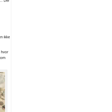
g… Der
n ikke
, hvor
 som