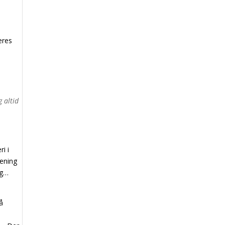
eres
g altid
i i
ræning
ng…
på