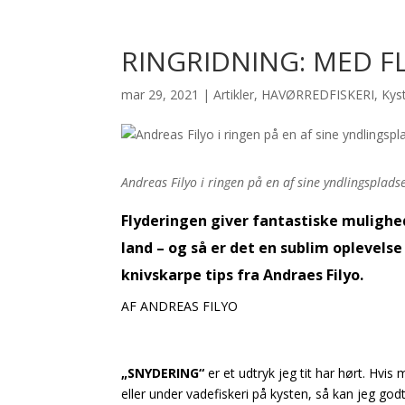
RINGRIDNING: MED F
mar 29, 2021
|
Artikler
,
HAVØRREDFISKERI
,
Kyst
Andreas Filyo i ringen på en af sine yndlingspladse
Flyderingen giver fantastiske mulighed
land – og så er det en sublim oplevelse
knivskarpe tips fra Andraes Filyo.
AF ANDREAS FILYO
„SNYDERING“
er et udtryk jeg tit har hørt. Hvis
eller under vadefiskeri på kysten, så kan jeg god