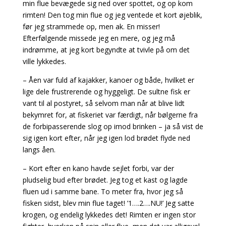
min flue bevægede sig ned over spottet, og op kom
rimten! Den tog min flue og jeg ventede et kort øjeblik,
før jeg strammede op, men ak. En misser!
Efterfølgende missede jeg en mere, og jeg må
indrømme, at jeg kort begyndte at tvivle på om det
ville lykkedes.
– Åen var fuld af kajakker, kanoer og både, hvilket er
lige dele frustrerende og hyggeligt. De sultne fisk er
vant til al postyret, så selvom man når at blive lidt
bekymret for, at fiskeriet var færdigt, når bølgerne fra
de forbipasserende slog op imod brinken – ja så vist de
sig igen kort efter, når jeg igen lod brødet flyde ned
langs åen.
– Kort efter en kano havde sejlet forbi, var der
pludselig bud efter brødet. Jeg tog et kast og lagde
fluen ud i samme bane. To meter fra, hvor jeg så
fisken sidst, blev min flue taget! ’1….2….NU!’ Jeg satte
krogen, og endelig lykkedes det! Rimten er ingen stor