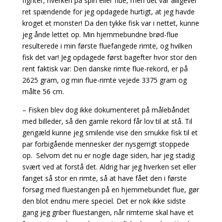
fighter, hverken på spin eller flue, men det var alligevel
ret spændende for jeg opdagede hurtigt, at jeg havde
kroget et monster! Da den tykke fisk var i nettet, kunne
jeg ånde lettet op. Min hjemmebundne brød-flue
resulterede i min første fluefangede rimte, og hvilken
fisk det var! Jeg opdagede først bagefter hvor stor den
rent faktisk var: Den danske rimte flue-rekord, er på
2625 gram, og min flue-rimte vejede 3375 gram og
målte 56 cm.
– Fisken blev dog ikke dokumenteret på målebåndet
med billeder, så den gamle rekord får lov til at stå. Til
gengæld kunne jeg smilende vise den smukke fisk til et
par forbigående mennesker der nysgerrigt stoppede
op. Selvom det nu er nogle dage siden, har jeg stadig
svært ved at forstå det. Aldrig har jeg hverken set eller
fanget så stor en rimte, så at have fået den i første
forsøg med fluestangen på en hjemmebundet flue, gør
den blot endnu mere speciel. Det er nok ikke sidste
gang jeg griber fluestangen, når rimterne skal have et