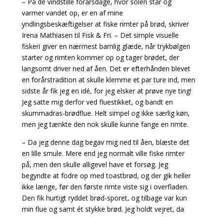
– På de vindstille forårsdage, hvor solen står og
varmer vandet op, er en af mine
yndlingsbeskæftigelser at fiske rimter på brød, skriver
Irena Mathiasen til Fisk & Fri. – Det simple visuelle
fiskeri giver en nærmest barnlig glæde, når trykbølgen
starter og rimten kommer op og tager brødet, der
langsomt driver ned af åen. Det er efterhånden blevet
en forårstradition at skulle klemme et par ture ind, men
sidste år fik jeg en idé, for jeg elsker at prøve nye ting!
Jeg satte mig derfor ved fluestikket, og bandt en
skummadras-brødflue. Helt simpel og ikke særlig køn,
men jeg tænkte den nok skulle kunne fange en rimte.
– Da jeg denne dag begav mig ned til åen, blæste det
en lille smule. Mere end jeg normalt ville fiske rimter
på, men den skulle alligevel have et forsøg. Jeg
begyndte at fodre op med toastbrød, og der gik heller
ikke længe, før den første rimte viste sig i overfladen.
Den fik hurtigt ryddet brød-sporet, og tilbage var kun
min flue og samt ét stykke brød. Jeg holdt vejret, da