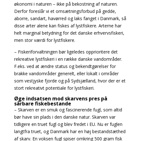
økonomi i naturen – ikke på bekostning af naturen.
Derfor foreslår vi et omsætningsforbud på gedde,
aborre, sandart, havørred og laks fanget i Danmark, så
disse arter alene kan fiskes af lystfiskere. Arterne har
helt marginal betydning for det danske erhvervsfiskeri,
men stor værdi for lystfiskere.
– Fiskeriforvaltningen bør ligeledes opprioritere det
rekreative lystfiskeri i en række danske vandområder.
F.eks. ved at ændre status og bekendtgørelser for
brakke vandområder generelt, eller lokalt i områder
som vestjyske fjorde og på Sydsjælland, hvor der er et
stort rekreativt potentiale for lystfiskeri.
Øge indsatsen mod skarvens pres på
sårbare fiskebestande
– Skarven er en smuk og fascinerende fugl, som altid
bør have sin plads i den danske natur. Skarven var
tidligere en truet fugl og blev fredet i EU. Nu er fuglen
langtfra truet, og Danmark har en høj bestandstæthed
af skarv. En voksen fugl spiser omkring 500 gram fisk