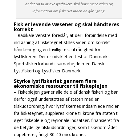
andet op til at nye lystfiskere skal have mere viden og
information om fiskeriet inden de går i gang.
Fisk er levende væsener og skal håndteres
korrekt
– Radikale Venstre foreslår, at der i forbindelse med
indløsning af fisketegnet stilles viden om korrekt
håndtering og en frivillig test til rådighed for
lystfiskeren. Der er udviklet en test af Danmarks
Sportsfiskerforbund i samarbejde med Dansk
Lystfiskeri og Lystfisker Danmark.
Styrke lystfiskeriet gennem flere
økonomiske ressourcer til fiskeplejen
– Fiskeplejen gavner alle dele af dansk fiskeri og bør
derfor også understøttes af staten med en
tilskudsordning, hvor lystfiskernes indsamlede midler
fra fisketegnet, suppleres krone til krone fra staten til
øget fiskepleje og regionale indsatser, finansieret fra
de betydelige tilskudsordninger, som fiskeriområdet
oppebærer, årligt 30-40 mio. kroner.