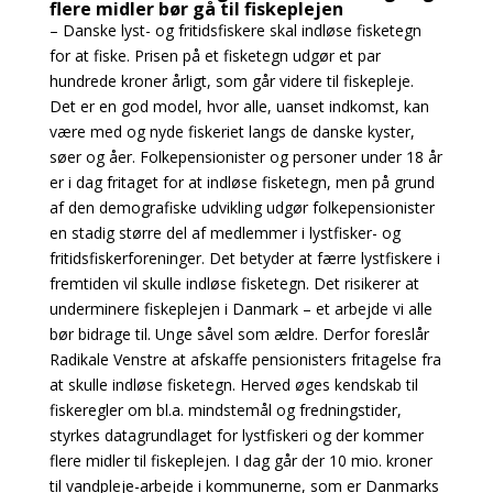
flere midler bør gå til fiskeplejen
– Danske lyst- og fritidsfiskere skal indløse fisketegn
for at fiske. Prisen på et fisketegn udgør et par
hundrede kroner årligt, som går videre til fiskepleje.
Det er en god model, hvor alle, uanset indkomst, kan
være med og nyde fiskeriet langs de danske kyster,
søer og åer. Folkepensionister og personer under 18 år
er i dag fritaget for at indløse fisketegn, men på grund
af den demografiske udvikling udgør folkepensionister
en stadig større del af medlemmer i lystfisker- og
fritidsfiskerforeninger. Det betyder at færre lystfiskere i
fremtiden vil skulle indløse fisketegn. Det risikerer at
underminere fiskeplejen i Danmark – et arbejde vi alle
bør bidrage til. Unge såvel som ældre. Derfor foreslår
Radikale Venstre at afskaffe pensionisters fritagelse fra
at skulle indløse fisketegn. Herved øges kendskab til
fiskeregler om bl.a. mindstemål og fredningstider,
styrkes datagrundlaget for lystfiskeri og der kommer
flere midler til fiskeplejen. I dag går der 10 mio. kroner
til vandpleje-arbejde i kommunerne, som er Danmarks