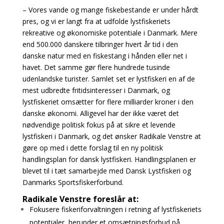
– Vores vande og mange fiskebestande er under hårdt
pres, og vi er langt fra at udfolde lystfiskeriets
rekreative og økonomiske potentiale i Danmark. Mere
end 500.000 danskere tilbringer hvert år tid i den
danske natur med en fiskestang i hånden eller net i
havet. Det samme gør flere hundrede tusinde
udenlandske turister. Samlet set er lystfiskeri en af de
mest udbredte fritidsinteresser i Danmark, og
lystfiskeriet omsætter for flere milliarder kroner i den
danske økonomi. Alligevel har der ikke været det
nødvendige politisk fokus på at sikre et levende
lystfiskeri i Danmark, og det ønsker Radikale Venstre at
gøre op med i dette forslag til en ny politisk
handlingsplan for dansk lystfiskeri. Handlingsplanen er
blevet til i tæt samarbejde med Dansk Lystfiskeri og
Danmarks Sportsfiskerforbund.
Radikale Venstre foreslår at:
Fokusere fiskeriforvaltningen i retning af lystfiskeriets
potentialer, herunder et omsætningsforbud på