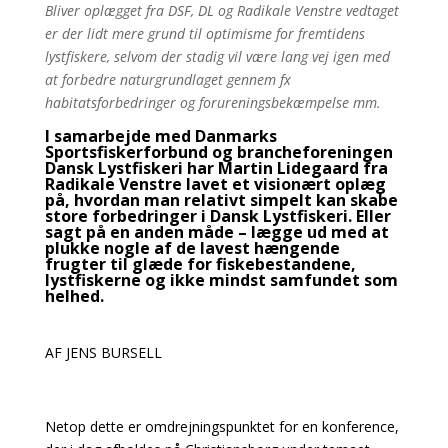
Bliver oplægget fra DSF, DL og Radikale Venstre vedtaget
er der lidt mere grund til optimisme for fremtidens
lystfiskere, selvom der stadig vil være lang vej igen med
at forbedre naturgrundlaget gennem fx
habitatsforbedringer og forureningsbekæmpelse mm.
I samarbejde med Danmarks
Sportsfiskerforbund og brancheforeningen
Dansk Lystfiskeri har Martin Lidegaard fra
Radikale Venstre lavet et visionært oplæg
på, hvordan man relativt simpelt kan skabe
store forbedringer i Dansk Lystfiskeri. Eller
sagt på en anden måde – lægge ud med at
plukke nogle af de lavest hængende
frugter til glæde for fiskebestandene,
lystfiskerne og ikke mindst samfundet som
helhed.
AF JENS BURSELL
Netop dette er omdrejningspunktet for en konference,