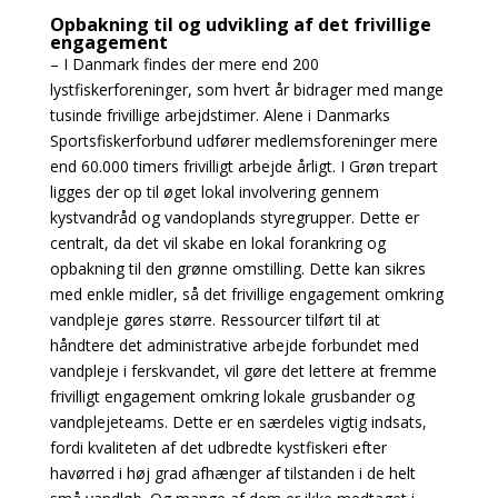
Opbakning til og udvikling af det frivillige
engagement
– I Danmark findes der mere end 200
lystfiskerforeninger, som hvert år bidrager med mange
tusinde frivillige arbejdstimer. Alene i Danmarks
Sportsfiskerforbund udfører medlemsforeninger mere
end 60.000 timers frivilligt arbejde årligt. I Grøn trepart
ligges der op til øget lokal involvering gennem
kystvandråd og vandoplands styregrupper. Dette er
centralt, da det vil skabe en lokal forankring og
opbakning til den grønne omstilling. Dette kan sikres
med enkle midler, så det frivillige engagement omkring
vandpleje gøres større. Ressourcer tilført til at
håndtere det administrative arbejde forbundet med
vandpleje i ferskvandet, vil gøre det lettere at fremme
frivilligt engagement omkring lokale grusbander og
vandplejeteams. Dette er en særdeles vigtig indsats,
fordi kvaliteten af det udbredte kystfiskeri efter
havørred i høj grad afhænger af tilstanden i de helt