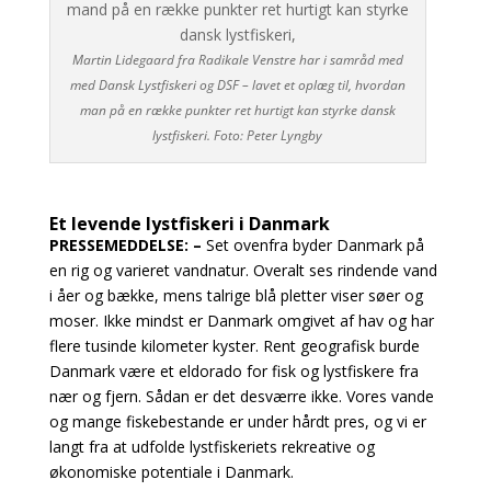
Martin Lidegaard fra Radikale Venstre har i samråd med
med Dansk Lystfiskeri og DSF – lavet et oplæg til, hvordan
man på en række punkter ret hurtigt kan styrke dansk
lystfiskeri. Foto: Peter Lyngby
Et levende lystfiskeri i Danmark
PRESSEMEDDELSE: –
Set ovenfra byder Danmark på
en rig og varieret vandnatur. Overalt ses rindende vand
i åer og bække, mens talrige blå pletter viser søer og
moser. Ikke mindst er Danmark omgivet af hav og har
flere tusinde kilometer kyster. Rent geografisk burde
Danmark være et eldorado for fisk og lystfiskere fra
nær og fjern. Sådan er det desværre ikke. Vores vande
og mange fiskebestande er under hårdt pres, og vi er
langt fra at udfolde lystfiskeriets rekreative og
økonomiske potentiale i Danmark.