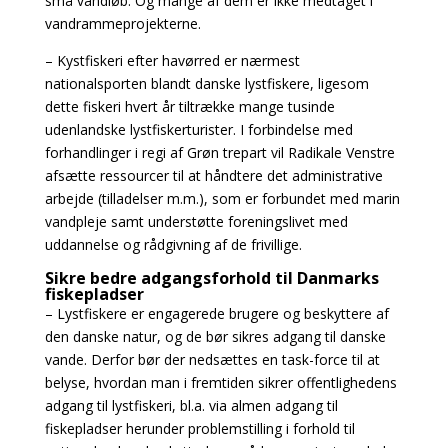
små vandløb. Og mange af dem er ikke medtaget i
vandrammeprojekterne.
– Kystfiskeri efter havørred er nærmest
nationalsporten blandt danske lystfiskere, ligesom
dette fiskeri hvert år tiltrække mange tusinde
udenlandske lystfiskerturister. I forbindelse med
forhandlinger i regi af Grøn trepart vil Radikale Venstre
afsætte ressourcer til at håndtere det administrative
arbejde (tilladelser m.m.), som er forbundet med marin
vandpleje samt understøtte foreningslivet med
uddannelse og rådgivning af de frivillige.
Sikre bedre adgangsforhold til Danmarks
fiskepladser
– Lystfiskere er engagerede brugere og beskyttere af
den danske natur, og de bør sikres adgang til danske
vande. Derfor bør der nedsættes en task-force til at
belyse, hvordan man i fremtiden sikrer offentlighedens
adgang til lystfiskeri, bl.a. via almen adgang til
fiskepladser herunder problemstilling i forhold til