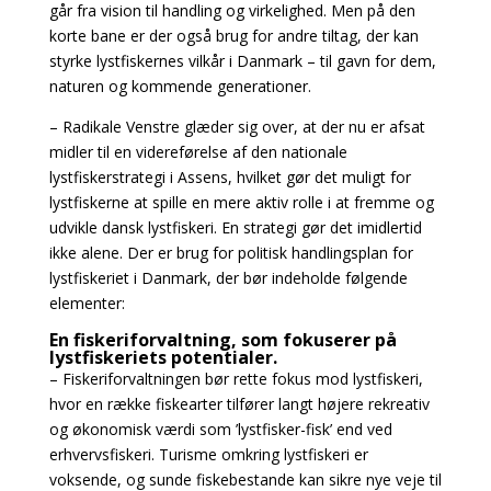
går fra vision til handling og virkelighed. Men på den
korte bane er der også brug for andre tiltag, der kan
styrke lystfiskernes vilkår i Danmark – til gavn for dem,
naturen og kommende generationer.
– Radikale Venstre glæder sig over, at der nu er afsat
midler til en videreførelse af den nationale
lystfiskerstrategi i Assens, hvilket gør det muligt for
lystfiskerne at spille en mere aktiv rolle i at fremme og
udvikle dansk lystfiskeri. En strategi gør det imidlertid
ikke alene. Der er brug for politisk handlingsplan for
lystfiskeriet i Danmark, der bør indeholde følgende
elementer:
En fiskeriforvaltning, som fokuserer på
lystfiskeriets potentialer.
– Fiskeriforvaltningen bør rette fokus mod lystfiskeri,
hvor en række fiskearter tilfører langt højere rekreativ
og økonomisk værdi som ’lystfisker-fisk’ end ved
erhvervsfiskeri. Turisme omkring lystfiskeri er
voksende, og sunde fiskebestande kan sikre nye veje til