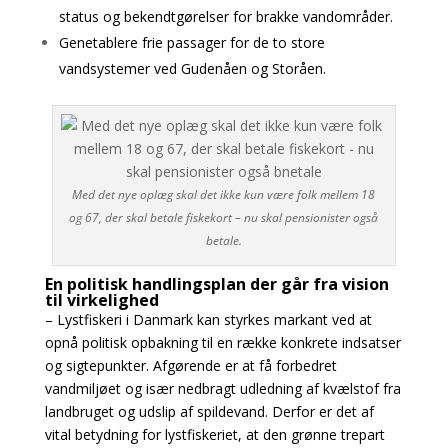
status og bekendtgørelser for brakke vandområder.
Genetablere frie passager for de to store
vandsystemer ved Gudenåen og Storåen.
Med det nye oplæg skal det ikke kun være folk mellem 18
og 67, der skal betale fiskekort – nu skal pensionister også
betale.
En politisk handlingsplan der går fra vision
til virkelighed
– Lystfiskeri i Danmark kan styrkes markant ved at
opnå politisk opbakning til en række konkrete indsatser
og sigtepunkter. Afgørende er at få forbedret
vandmiljøet og især nedbragt udledning af kvælstof fra
landbruget og udslip af spildevand. Derfor er det af
vital betydning for lystfiskeriet, at den grønne trepart