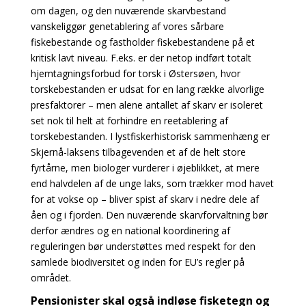
om dagen, og den nuværende skarvbestand
vanskeliggør genetablering af vores sårbare
fiskebestande og fastholder fiskebestandene på et
kritisk lavt niveau. F.eks. er der netop indført totalt
hjemtagningsforbud for torsk i Østersøen, hvor
torskebestanden er udsat for en lang række alvorlige
presfaktorer – men alene antallet af skarv er isoleret
set nok til helt at forhindre en reetablering af
torskebestanden. I lystfiskerhistorisk sammenhæng er
Skjernå-laksens tilbagevenden et af de helt store
fyrtårne, men biologer vurderer i øjeblikket, at mere
end halvdelen af de unge laks, som trækker mod havet
for at vokse op – bliver spist af skarv i nedre dele af
åen og i fjorden. Den nuværende skarvforvaltning bør
derfor ændres og en national koordinering af
reguleringen bør understøttes med respekt for den
samlede biodiversitet og inden for EU’s regler på
området.
Pensionister skal også indløse fisketegn og