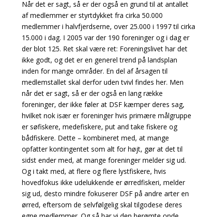
Når det er sagt, så er der også en grund til at antallet
af medlemmer er styrtdykket fra cirka 50.000
medlemmer i halvfjerdserne, over 25.000 i 1997 til cirka
15.000 i dag. I 2005 var der 190 foreninger og i dag er
der blot 125. Ret skal være ret: Foreningslivet har det
ikke godt, og det er en generel trend på landsplan
inden for mange områder. En del af årsagen til
medlemstallet skal derfor uden tvivl findes her. Men
når det er sagt, så er der også en lang række
foreninger, der ikke føler at DSF kæmper deres sag,
hvilket nok især er foreninger hvis primære målgruppe
er søfiskere, medefiskere, put and take fiskere og
bådfiskere. Dette – kombineret med, at mange
opfatter kontingentet som alt for højt, gør at det til
sidst ender med, at mange foreninger melder sig ud.
Og i takt med, at flere og flere lystfiskere, hvis
hovedfokus ikke udelukkende er ørredfiskeri, melder
sig ud, desto mindre fokuserer DSF på andre arter en
ørred, eftersom de selvfølgelig skal tilgodese deres
egne medlemmer. Og så har vi den berømte onde