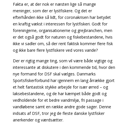
Fakta er, at der nok er næsten lige så mange
meninger, som der er lystfiskere. Og det er
efterhånden ikke så lidt, for coronakrisen har betydet
en kraftig vækst i interessen for lystfiskeri. Godt for
foreningerne, organisationerne og grejbranchen, men
er det også godt for naturen og fiskebestandene, hvis
ikke vi sadler om, så der rent faktisk kommer flere fisk
og ikke bare flere lystfiskere ved vores vande?
Der er rigtig mange ting, som vil være både vigtige og
interessante at diskutere i den kommende tid, hvor den
nye formand for DSF skal vælges. Danmarks
Sportsfiskerforbund har igennem en lang årrække gjort
et helt fantastisk stykke arbejde for især ørred – og
laksebestandene, og de har kæmpet både godt og
vedholdende for et bedre vandmiljø, fri passage i
vandløbene samt en række andre gode sager. Denne
indsats af DSF, tror jeg de fleste danske lystfisker
anerkender og værdsætter.