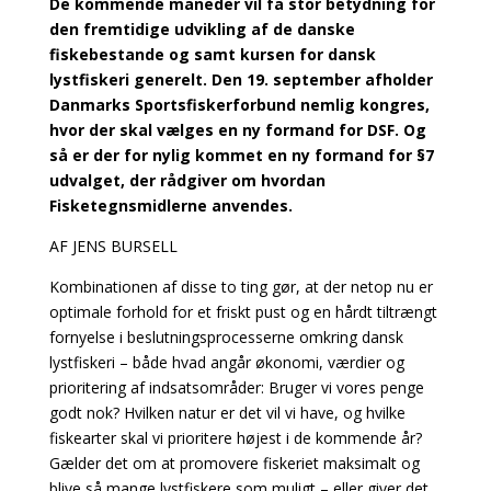
De kommende måneder vil få stor betydning for
den fremtidige udvikling af de danske
fiskebestande og samt kursen for dansk
lystfiskeri generelt. Den 19. september afholder
Danmarks Sportsfiskerforbund nemlig kongres,
hvor der skal vælges en ny formand for DSF. Og
så er der for nylig kommet en ny formand for §7
udvalget, der rådgiver om hvordan
Fisketegnsmidlerne anvendes.
AF JENS BURSELL
Kombinationen af disse to ting gør, at der netop nu er
optimale forhold for et friskt pust og en hårdt tiltrængt
fornyelse i beslutningsprocesserne omkring dansk
lystfiskeri – både hvad angår økonomi, værdier og
prioritering af indsatsområder: Bruger vi vores penge
godt nok? Hvilken natur er det vil vi have, og hvilke
fiskearter skal vi prioritere højest i de kommende år?
Gælder det om at promovere fiskeriet maksimalt og
blive så mange lystfiskere som muligt – eller giver det