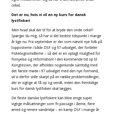
cirkel.
Det er nu, hvis vi vil en ny kurs for dansk
lystfiskeri
Men hvad skal der til for at bryde den onde cirkel?
Spørger du mig, så har vi det bedste tidspunkt i mange
år lige nu. Fra september er der som nævnt nye folk på
topposterne i både DSF og §7-udvalget, der fordeler
Fisketegnsmidlerne – så det er en oplagt mulighed for
fornyelse og reformation!
I den kommende tid op til
Kongressen, der afholdes nogenlunde samtidig med
det første møde i §7 udvalget med den nye formand,
vil vi derfor stille skarpt på en række problemstillinger,
der er vigtige at få op og vendt, inden den fremtidige
kurs for dansk lystfiskeri skal lægges.
De fleste danske lystfiskere kan blive enige super
vigtige målsætninger som fri passage i åerne, flere
ørred og renere vandmiljø – en kamp DSF i mange år