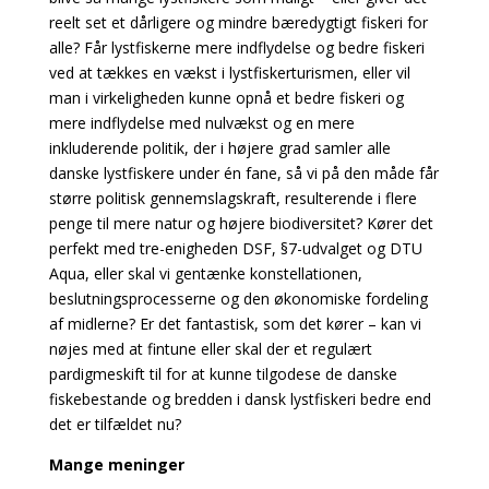
reelt set et dårligere og mindre bæredygtigt fiskeri for
alle? Får lystfiskerne mere indflydelse og bedre fiskeri
ved at tækkes en vækst i lystfiskerturismen, eller vil
man i virkeligheden kunne opnå et bedre fiskeri og
mere indflydelse med nulvækst og en mere
inkluderende politik, der i højere grad samler alle
danske lystfiskere under én fane, så vi på den måde får
større politisk gennemslagskraft, resulterende i flere
penge til mere natur og højere biodiversitet? Kører det
perfekt med tre-enigheden DSF, §7-udvalget og DTU
Aqua, eller skal vi gentænke konstellationen,
beslutningsprocesserne og den økonomiske fordeling
af midlerne? Er det fantastisk, som det kører – kan vi
nøjes med at fintune eller skal der et regulært
pardigmeskift til for at kunne tilgodese de danske
fiskebestande og bredden i dansk lystfiskeri bedre end
det er tilfældet nu?
Mange meninger