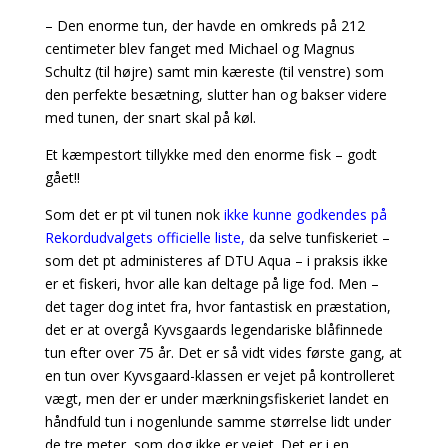
– Den enorme tun, der havde en omkreds på 212
centimeter blev fanget med Michael og Magnus
Schultz (til højre) samt min kæreste (til venstre) som
den perfekte besætning, slutter han og bakser videre
med tunen, der snart skal på køl.
Et kæmpestort tillykke med den enorme fisk – godt
gået!!
Som det er pt vil tunen nok
ikke kunne godkendes på
Rekordudvalgets officielle liste
,
da selve tunfiskeriet –
som det pt administeres af DTU Aqua – i praksis ikke
er et fiskeri, hvor alle kan deltage på lige fod. Men –
det tager dog intet fra, hvor fantastisk en præstation,
det er at overgå Kyvsgaards legendariske blåfinnede
tun efter over 75 år. Det er så vidt vides første gang, at
en tun over Kyvsgaard-klassen er vejet på kontrolleret
vægt, men der er under mærkningsfiskeriet landet en
håndfuld tun i nogenlunde samme størrelse lidt under
de tre meter, som dog ikke er vejet. Det er i en