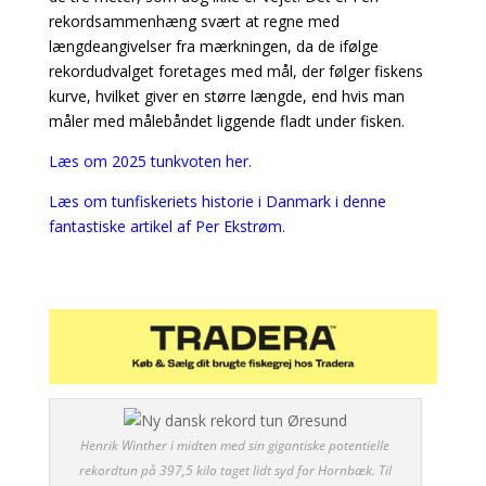
rekordsammenhæng svært at regne med
længdeangivelser fra mærkningen, da de ifølge
rekordudvalget foretages med mål, der følger fiskens
kurve, hvilket giver en større længde, end hvis man
måler med målebåndet liggende fladt under fisken.
Læs om 2025 tunkvoten her.
Læs om tunfiskeriets historie i Danmark i denne
fantastiske artikel af Per Ekstrøm.
Henrik Winther i midten med sin gigantiske potentielle
rekordtun på 397,5 kilo taget lidt syd for Hornbæk. Til