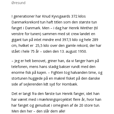
I generationer har Knud Kyvsgaards 372 kilos
Danmarksrekord tun haft titlen som den største tun
fanget i Danmark. Men – i dag har
Henrik Winther (til
venstre for tunen) sammen med sit crew landet en
gigant tun på intet mindre end 397,5 kilo og hele 289
cm, hvilket er 25,5 kilo over den gamle rekord, der har
stået i hele 75 år – siden den 13. august 1950.
– Jeg er helt benovet, griner han, da vi fanger ham på
telefonen, mens hans stadig bakser rundt med den
enorme fisk på kajen. – Fighten tog halvanden time, og
stortunen huggede på en makrel fisket på den danske
side af sejlerenden lidt syd for Hornbæk.
Det er langt fra den første tun Henrik fanger, idet han
har været med i mærkningsprojektet flere år, hvor han
har fanget og genudsat i omegnen af de 20 store tun.
Men den her – den slår dem alle!