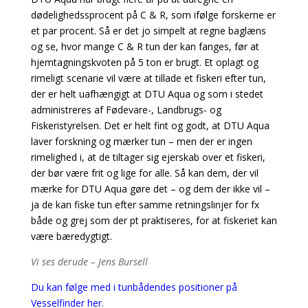
dødelighedssprocent på C & R, som ifølge forskerne er
et par procent. Så er det jo simpelt at regne baglæns
og se, hvor mange C & R tun der kan fanges, før at
hjemtagningskvoten på 5 ton er brugt. Et oplagt og
rimeligt scenarie vil være at tillade et fiskeri efter tun,
der er helt uafhængigt at DTU Aqua og som i stedet
administreres af Fødevare-, Landbrugs- og
Fiskeristyrelsen. Det er helt fint og godt, at DTU Aqua
laver forskning og mærker tun – men der er ingen
rimelighed i, at de tiltager sig ejerskab over et fiskeri,
der bør være frit og lige for alle. Så kan dem, der vil
mærke for DTU Aqua gøre det – og dem der ikke vil –
ja de kan fiske tun efter samme retningslinjer for fx
både og grej som der pt praktiseres, for at fiskeriet kan
være bæredygtigt.
Vi ses derude – Jens Bursell
Du kan følge med i tunbådendes positioner på
Vesselfinder her.