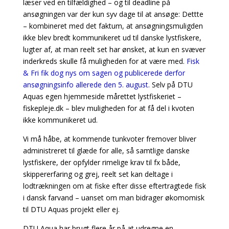
læser ved en tilfældighed – og til deadline på
ansøgningen var der kun syv dage til at ansøge: Dettte
– kombineret med det faktum, at ansøgningsmuligden
ikke blev bredt kommunikeret ud til danske lystfiskere,
lugter af, at man reelt set har ønsket, at kun en svæver
inderkreds skulle få muligheden for at være med.
Fisk
& Fri fik dog nys om sagen og publicerede derfor
ansøgningsinfo allerede den 5. august.
Selv på DTU
Aquas egen hjemmeside mårettet lystfiskeriet –
fiskepleje.dk – blev muligheden for at få del i kvoten
ikke kommunikeret ud.
Vi må håbe, at kommende tunkvoter fremover bliver
administreret til glæde for alle, så samtlige danske
lystfiskere, der opfylder rimelige krav til fx både,
skippererfaring og grej, reelt set kan deltage i
lodtrækningen om at fiske efter disse eftertragtede fisk
i dansk farvand – uanset om man bidrager økomomisk
til DTU Aquas projekt eller ej.
DTU Aqua har brugt flere år på at udregne en