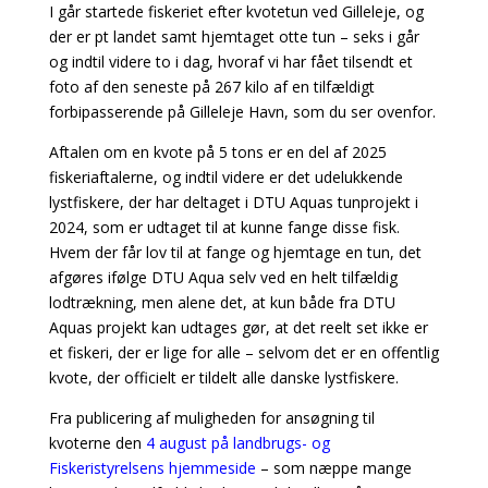
I går startede fiskeriet efter kvotetun ved Gilleleje, og
der er pt landet samt hjemtaget otte tun – seks i går
og indtil videre to i dag, hvoraf vi har fået tilsendt et
foto af den seneste på 267 kilo af en tilfældigt
forbipasserende på Gilleleje Havn, som du ser ovenfor.
Aftalen om en kvote på 5 tons er en del af 2025
fiskeriaftalerne, og indtil videre er det udelukkende
lystfiskere, der har deltaget i DTU Aquas tunprojekt i
2024, som er udtaget til at kunne fange disse fisk.
Hvem der får lov til at fange og hjemtage en tun, det
afgøres ifølge DTU Aqua selv ved en helt tilfældig
lodtrækning, men alene det, at kun både fra DTU
Aquas projekt kan udtages gør, at det reelt set ikke er
et fiskeri, der er lige for alle – selvom det er en offentlig
kvote, der officielt er tildelt alle danske lystfiskere.
Fra publicering af muligheden for ansøgning til
kvoterne den
4 august på landbrugs- og
Fiskeristyrelsens hjemmeside
– som næppe mange