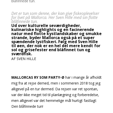
Det er tun som denne, der kan give fiskeoplevelser
for livet på Mallorca. Her Sven Hille med sin flotte
blåfinnede tun.
Ud over kulturelle seværdigheder,
kulinariske highlights og en facinerende
natur med flotte
kystlandskaber og smukke
strande, byder Mallorca også på et super
spændende lystfiskeri.
Følg med Sven Hille
til øen, der nok er en hel del mere kendt for
sol og grisefester end blåfinnet tun og
sværdfisk.
AF SVEN HILLE
MALLORCAS RY SOM PARTY-Ø
har i mange år afholdt
mig fra at rejse derned, men i sommeren 2018 tog jeg
alligevel på en tur dermed. Da rejsen var ret spontan,
var der ikke meget tid til planlægning og forberedelse,
men alligevel var det hemmelige mål hurtigt fastlagt:
Den blåfinnede tun!