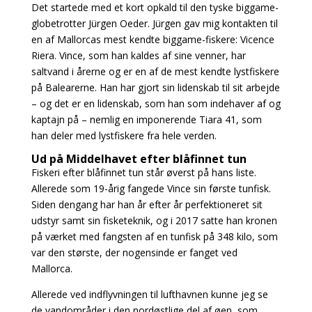
Det startede med et kort opkald til den tyske biggame-
globetrotter Jürgen Oeder. Jürgen gav mig
kontakten til
en af Mallorcas mest kendte biggame-fiskere: Vicence
Riera. Vince, som han kaldes af
sine venner, har
saltvand i årerne og er en af de mest kendte lystfiskere
på Balearerne. Han har
gjort sin lidenskab til sit arbejde
– og det er en lidenskab, som han som indehaver af og
kaptajn
på – nemlig en imponerende Tiara 41, som
han deler med lystfiskere fra hele verden.
Ud på Middelhavet efter blåfinnet tun
Fiskeri efter blåfinnet tun står øverst på hans liste.
Allerede som 19-årig fangede Vince sin første tunfisk.
Siden dengang har han år efter år perfektioneret sit
udstyr samt sin fisketeknik, og i 2017 satte han kronen
på værket med fangsten af en tunfisk på 348 kilo, som
var den største, der nogensinde er fanget ved
Mallorca.
Allerede ved indflyvningen til lufthavnen kunne jeg se
de vandområder i den nordøstlige del af øen, som