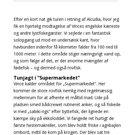
Efter en kort nat gik turen i retning af Alcudia, hvor jeg
fik en hjertelig modtagelse af Vinces engelske kæreste
og andre lystfiskegæster. Vi sejlede i en fantastisk
solopgang ud mod en
undersøisk kant, hvor
havbunden indenfor få kilometer falder fra 100 ned til
1000 meter. I dette
område stiger næringsrigt vand op,
og som følge af det, er der enorme mængder af
fødefisk – og
dermed også rovfisk.
Tunjagt i ”Supermarkedet”
Vince kalder området for „Supermarkedet“. Her
kommer de store rovfisk nemlig med regelmæssig
mellemrum for at afhente et måltid mad. Ude på
pladsen smed bådcrewet rutineret anker, og så fiskede
vi med „sabiki-rigs“ efter byttefisk, der lignede en
kæmpe sky på ekkoloddet. Vi fangede ret hurtigt de
første hestemakreller, som blev holdt friske i agnbajlen
ombord, indtil
de kom på krogen. Der blev sat tre