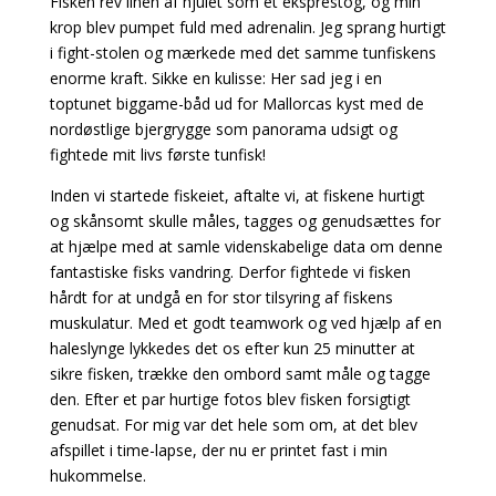
Fisken rev linen af hjulet som et eksprestog, og min
krop blev pumpet fuld med adrenalin. Jeg
sprang hurtigt
i fight-stolen og mærkede med det samme tunfiskens
enorme kraft. Sikke en kulisse: Her sad jeg i en
toptunet biggame-båd ud for Mallorcas kyst med de
nordøstlige
bjergrygge som panorama udsigt og
fightede mit livs første tunfisk!
Inden vi startede fiskeiet, aftalte vi, at fiskene hurtigt
og skånsomt skulle måles, tagges og genudsættes for
at hjælpe med at samle videnskabelige data om denne
fantastiske fisks vandring. Derfor fightede vi fisken
hårdt for at undgå en for stor tilsyring af fiskens
muskulatur. Med et godt teamwork og ved hjælp af en
haleslynge lykkedes det os efter kun 25 minutter at
sikre fisken, trække den ombord samt måle og tagge
den. Efter et par hurtige fotos blev fisken forsigtigt
genudsat. For mig var det hele som om, at det blev
afspillet i time-lapse, der nu er printet fast
i min
hukommelse.