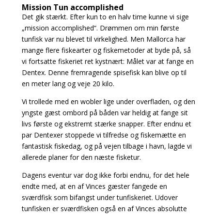
Mission Tun accomplished
Det gik stærkt. Efter kun to en halv time kunne vi sige
„mission accomplished“. Drømmen om
min første
tunfisk var nu blevet til virkelighed. Men Mallorca har
mange flere fiskearter og fiskemetoder at byde på, så
vi fortsatte fiskeriet ret kystnært: Målet var at fange en
Dentex. Denne fremragende spisefisk kan blive op til
en meter lang og veje 20 kilo.
Vi trollede med en wobler lige under overfladen, og den
yngste gæst ombord på båden var heldig
at fange sit
livs første og ekstremt stærke snapper. Efter endnu et
par Dentexer stoppede vi tilfredse og fiskemætte en
fantastisk fiskedag, og på vejen tilbage i havn, lagde vi
allerede planer for den næste fisketur.
Dagens eventur var dog ikke forbi endnu, for det hele
endte med, at en af Vinces gæster fangede en
sværdfisk som bifangst under tunfiskeriet. Udover
tunfisken er sværdfisken også en af
Vinces absolutte