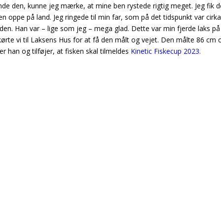
ande den, kunne jeg mærke, at mine ben rystede rigtig meget. Jeg fik 
en oppe på land. Jeg ringede til min far, som på det tidspunkt var cirka
en. Han var – lige som jeg – mega glad. Dette var min fjerde laks på
kørte vi til Laksens Hus for at få den målt og vejet. Den målte 86 cm 
er han og tilføjer, at fisken skal tilmeldes
Kinetic Fiskecup 2023.