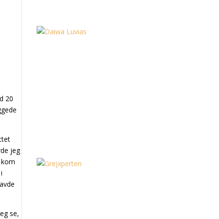
nd 20
iggede
ttet
vde jeg
g kom
i
havde
jeg se,