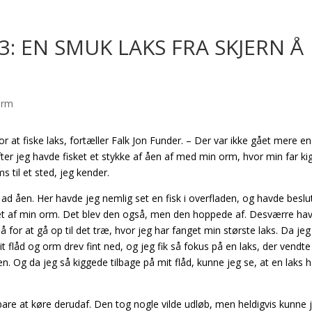
3: EN SMUK LAKS FRA SKJERN Å
for at fiske laks, fortæller Falk Jon Funder. – Der var ikke gået mere e
 Efter jeg havde fisket et stykke af åen af med min orm, hvor min far k
 til et sted, jeg kender.
 ad åen. Her havde jeg nemlig set en fisk i overfladen, og havde beslu
stet af min orm. Det blev den også, men den hoppede af. Desværre ha
for at gå op til det træ, hvor jeg har fanget min største laks. Da je
t flåd og orm drev fint ned, og jeg fik så fokus på en laks, der vendte 
. Og da jeg så kiggede tilbage på mit flåd, kunne jeg se, at en laks 
are at køre derudaf. Den tog nogle vilde udløb, men heldigvis kunne 