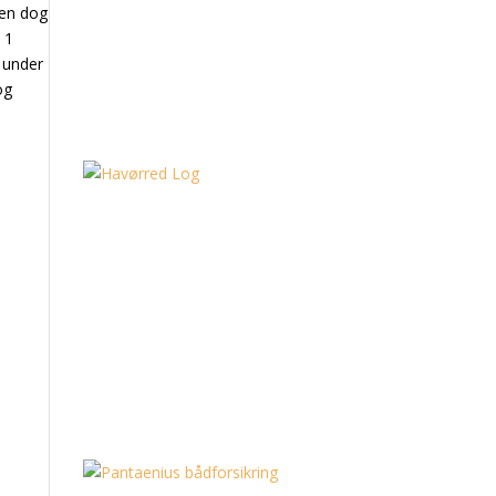
den dog
 1
 under
og