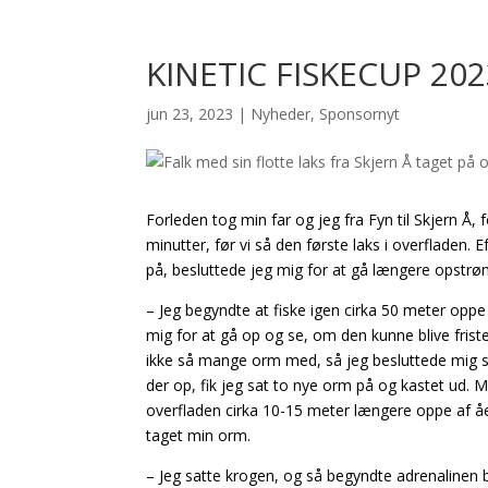
KINETIC FISKECUP 202
jun 23, 2023
|
Nyheder
,
Sponsornyt
Forleden tog min far og jeg fra Fyn til Skjern Å, 
minutter, før vi så den første laks i overfladen.
på, besluttede jeg mig for at gå længere opstrøms
– Jeg begyndte at fiske igen cirka 50 meter oppe
mig for at gå op og se, om den kunne blive fri
ikke så mange orm med, så jeg besluttede mig så 
der op, fik jeg sat to nye orm på og kastet ud. Mi
overfladen cirka 10-15 meter længere oppe af åen
taget min orm.
– Jeg satte krogen, og så begyndte adrenalinen b