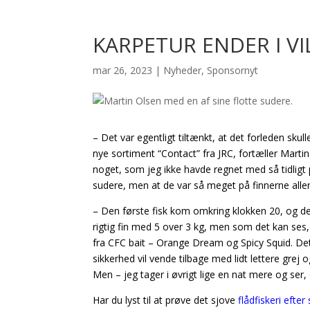
KARPETUR ENDER I V
mar 26, 2023
|
Nyheder
,
Sponsornyt
– Det var egentligt tiltænkt, at det forleden sku
nye sortiment “Contact” fra JRC, fortæller Marti
noget, som jeg ikke havde regnet med så tidligt
sudere, men at de var så meget på finnerne allere
– Den første fisk kom omkring klokken 20, og den
rigtig fin med 5 over 3 kg, men som det kan ses
fra CFC bait – Orange Dream og Spicy Squid. Det 
sikkerhed vil vende tilbage med lidt lettere grej
Men – jeg tager i øvrigt lige en nat mere og ser
Har du lyst til at prøve det sjove
flådfiskeri efte