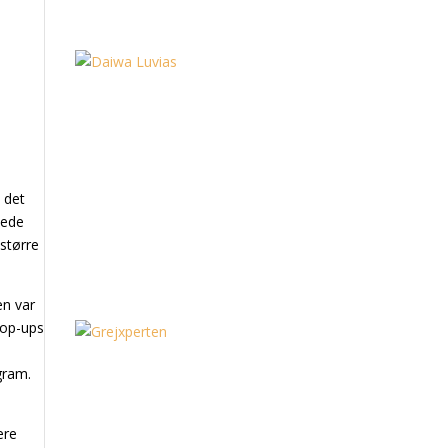
å det
tede
 større
en var
pop-ups
gram.
ere