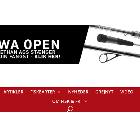
ARTIKLER
FISKEARTER
NYHEDER
GREJNYT
VIDEO
OM FISK & FRI