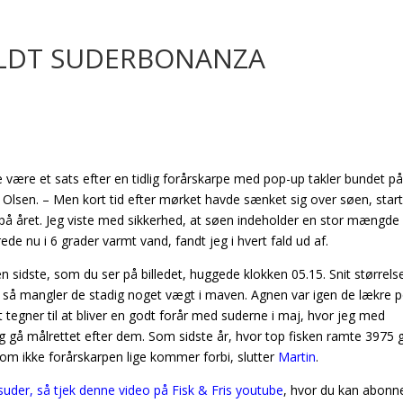
ILDT SUDERBONANZA
lle være et sats efter en tidlig forårskarpe med pop-up takler bundet p
n Olsen. – Men kort tid efter mørket havde sænket sig over søen, star
 på året. Jeg viste med sikkerhed, at søen indeholder en stor mængde
de nu i 6 grader varmt vand, fandt jeg i hvert fald ud af.
 sidste, som du ser på billedet, huggede klokken 05.15. Snit størrels
, så mangler de stadig noget vægt i maven. Agnen var igen de lækre 
tegner til at bliver en godt forår med suderne i maj, hvor jeg med
 og gå målrettet efter dem. Som sidste år, hvor top fisken ramte 3975 
, om ikke forårskarpen lige kommer forbi, slutter
Martin
.
r suder, så tjek denne video på Fisk & Fris youtube
, hvor du kan abonn