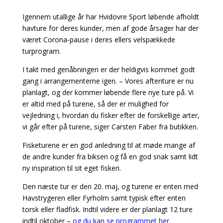
Igennem utallige år har Hvidovre Sport løbende afholdt
havture for deres kunder, men af gode årsager har der
været Corona-pause i deres ellers velspækkede
turprogram.
I takt med genåbningen er der heldigvis kommet godt
gang i arrangementerne igen. – Vores aftenture er nu
planlagt, og der kommer løbende flere nye ture på. Vi
er altid med på turene, så der er mulighed for
vejledning i, hvordan du fisker efter de forskellige arter,
vi går efter på turene, siger Carsten Faber fra butikken.
Fisketurene er en god anledning til at møde mange af
de andre kunder fra biksen og få en god snak samt lidt
ny inspiration til sit eget fiskeri.
Den næste tur er den 20. maj, og turene er enten med
Havstrygeren eller Fyrholm samt typisk efter enten
torsk eller fladfisk. Indtil videre er der planlagt 12 ture
indtil oktober –
og du kan se programmet her.