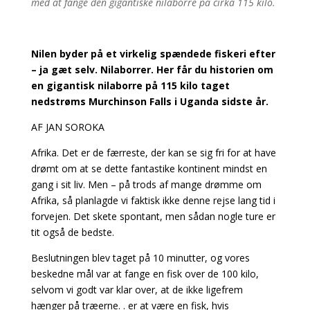
med at fange den gigantiske nilaborre på cirka 115 kilo.
Nilen byder på et virkelig spændede fiskeri efter
– ja gæt selv. Nilaborrer. Her får du historien om
en gigantisk nilaborre på 115 kilo taget
nedstrøms Murchinson Falls i Uganda sidste år.
AF JAN SOROKA
Afrika. Det er de færreste, der kan se sig fri for at have
drømt om at se dette fantastike kontinent mindst en
gang i sit liv. Men – på trods af mange drømme om
Afrika, så planlagde vi faktisk ikke denne rejse lang tid i
forvejen. Det skete spontant, men sådan nogle ture er
tit også de bedste.
Beslutningen blev taget på 10 minutter, og vores
beskedne mål var at fange en fisk over de 100 kilo,
selvom vi godt var klar over, at de ikke ligefrem
hænger på træerne. . er at være en fisk, hvis