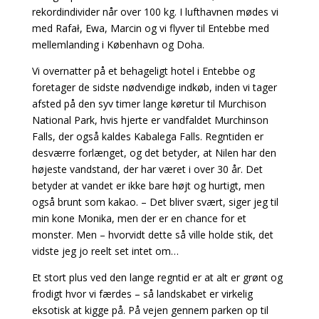
rekordindivider når over 100 kg. I lufthavnen mødes vi
med Rafał, Ewa, Marcin og vi flyver til Entebbe med
mellemlanding i København og Doha.
Vi overnatter på et behageligt hotel i Entebbe og
foretager de sidste nødvendige indkøb, inden vi tager
afsted på den syv timer lange køretur til Murchison
National Park, hvis hjerte er vandfaldet Murchinson
Falls, der også kaldes Kabalega Falls. Regntiden er
desværre forlænget, og det betyder, at Nilen har den
højeste vandstand, der har været i over 30 år. Det
betyder at vandet er ikke bare højt og hurtigt, men
også brunt som kakao. – Det bliver svært, siger jeg til
min kone Monika, men der er en chance for et
monster. Men – hvorvidt dette så ville holde stik, det
vidste jeg jo reelt set intet om…
Et stort plus ved den lange regntid er at alt er grønt og
frodigt hvor vi færdes – så landskabet er virkelig
eksotisk at kigge på. På vejen gennem parken op til