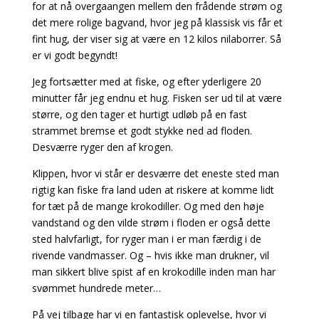
for at nå overgaangen mellem den frådende strøm og
det mere rolige bagvand, hvor jeg på klassisk vis får et
fint hug, der viser sig at være en 12 kilos nilaborrer. Så
er vi godt begyndt!
Jeg fortsætter med at fiske, og efter yderligere 20
minutter får jeg endnu et hug. Fisken ser ud til at være
større, og den tager et hurtigt udløb på en fast
strammet bremse et godt stykke ned ad floden.
Desværre ryger den af krogen.
Klippen, hvor vi står er desværre det eneste sted man
rigtig kan fiske fra land uden at riskere at komme lidt
for tæt på de mange krokodiller. Og med den høje
vandstand og den vilde strøm i floden er også dette
sted halvfarligt, for ryger man i er man færdig i de
rivende vandmasser. Og – hvis ikke man drukner, vil
man sikkert blive spist af en krokodille inden man har
svømmet hundrede meter…
På vej tilbage har vi en fantastisk oplevelse, hvor vi