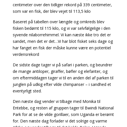
centimeter over den tidliger rekord på 339 centimeter,
som var en fisk, der blev vejet til 113,5 kilo
Baseret på tabellen over længde og omkreds blev
fisken bedømt til 115 kilo, og vi var selvfølgelige i den
syvende nilaborrehimmel. Vi kan næste ikke tro det er
sandet, men det er det…Vi har blot fisket seks dage og
har fanget en fisk der måske kunne være en potentiel
verdensrekord
De sidste dage tager vi på safari i parken, og beundrer
de mange antiloper, giraffer, bøfler og elefanter, og
om eftermiddagen tager vi til en anden del af parken til
junglen på udkig efter vilde chimpanser – i sandhed et
eventyrligt sted.
Den næste dag vender vi tilbage med Monika til
Entebbe, og resten af ​​gruppen tager til Bwindi National
Park for at se de vilde gorillaer, som Uganda er berømt
for. Den næste dag forlader vi det solrige og varme