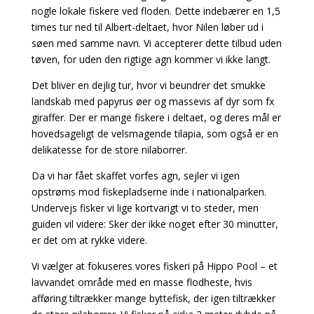
nogle lokale fiskere ved floden. Dette indebærer en 1,5
times tur ned til Albert-deltaet, hvor Nilen løber ud i
søen med samme navn. Vi accepterer dette tilbud uden
tøven, for uden den rigtige agn kommer vi ikke langt.
Det bliver en dejlig tur, hvor vi beundrer det smukke
landskab med papyrus øer og massevis af dyr som fx
giraffer. Der er mange fiskere i deltaet, og deres mål er
hovedsageligt de velsmagende tilapia, som også er en
delikatesse for de store nilaborrer.
Da vi har fået skaffet vorfes agn, sejler vi igen
opstrøms mod fiskepladserne inde i nationalparken.
Undervejs fisker vi lige kortvarigt vi to steder, men
guiden vil videre: Sker der ikke noget efter 30 minutter,
er det om at rykke videre.
Vi vælger at fokuseres vores fiskeri på Hippo Pool – et
lavvandet område med en masse flodheste, hvis
afføring tiltrækker mange byttefisk, der igen tiltrækker