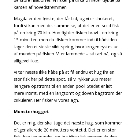
de store nilaborrer. Vi fisker på cirka 2 meter dybde på
kanten af hovedstrømmen.
Magda er den første, der får bid, og vi er chokeret,
fordi vi kan med det samme se, at det er en solid fisk
på omkring 70 kilo. Hun fighter fisken bravt i omkring
15 minutter, men da fisken kommer ind til bådsiden
tager den et sidste vildt spring, hvor krogen rystes ud
af munden på fisken. Vi er lammede – så tæt på, og så
alligevel ikke…
Vi tør næste ikke håbe på at få endnu et hug fra en
stor fisk her på dette spot, så vi rykker 200 meter
længere opstrøms til en anden pool. Stedet er lidt
mere intimt, med en langsomt og doven bagstrøm der
cirkulerer. Her fisker vi vores agn.
Monsterhugget
Det er mig, der skal tage det næste hug, som kommer
eftger allerede 20 minutters ventetid. Det er en stor
fisk, kan jeg mærke, og jeg bliver lidt nervæs da den