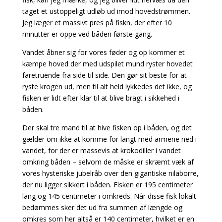
taget et ustoppeligt udløb ud imod hovedstrømmen.
Jeg læger et massivt pres på fiskn, der efter 10
minutter er oppe ved båden første gang.
Vandet åbner sig for vores føder og op kommer et
kæmpe hoved der med udspilet mund ryster hovedet
faretruende fra side til side. Den gør sit beste for at
ryste krogen ud, men til alt held lykkedes det ikke, og
fisken er lidt efter klar til at blive bragt i sikkehed i
båden.
Der skal tre mand til at hive fisken op i båden, og det
gælder om ikke at komme for langt med armene ned i
vandet, for der er massevis at krokodiller i vandet
omkring båden – selvom de måske er skræmt væk af
vores hysteriske jubelråb over den gigantiske nilaborre,
der nu ligger sikkert i båden. Fisken er 195 centimeter
lang og 145 centimeter i omkreds. Når disse fisk lokalt
bedømmes sker det ud fra summen af længde og
omkres som her altså er 140 centimeter, hvilket er en