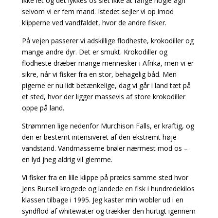
ikke let og det lykkes os slet ikke at fange nogle agn
selvom vi er fem mand. Istedet sejler vi op imod
klipperne ved vandfaldet, hvor de andre fisker.
På vejen passerer vi adskillige flodheste, krokodiller og
mange andre dyr. Det er smukt. Krokodiller og
flodheste dræber mange mennesker i Afrika, men vi er
sikre, når vi fisker fra en stor, behagelig båd. Men
pigerne er nu lidt betænkelige, dag vi går i land tæt på
et sted, hvor der ligger massevis af store krokodiller
oppe på land.
Strømmen lige nedenfor Murchison Falls, er kraftig, og
den er bestemt intensiveret af den ekstremt høje
vandstand. Vandmasserne brøler nærmest mod os –
en lyd jheg aldrig vil glemme.
Vi fisker fra en lille klippe på præics samme sted hvor
Jens Bursell krogede og landede en fisk i hundredekilos
klassen tilbage i 1995. Jeg kaster min wobler ud i en
syndflod af whitewater og trækker den hurtigt igennem