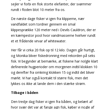
sejler vi forbi en flok storte elefanter, der svømmer
rundt i floden blot 10 meter fra os.
De næste dage fisker vi igen fra klipperne, nær
vandfaldet som tordner gennem en smal
klippesprække 120 meter ned i Devils Cauldron, der er
en kæmpestor pool hvor vandmasserne hvirlver rundt
et et frådende virvar af whitewater.
Her får vi cirka 20 fisk op til 12 kilo. Dagen går hurtigt,
og Monika bliver fiskedronning med rekorden på seks
fisk. Vi begynder at bemærke, at fiskene har nolgle klart
definerede hugperioder om morgenen indtil klokken 10
og derefter fra omkring klokken 15 og indtil det bliver
mørkt. Vi har også kontakt til større fisk, men det
lykkes os ikke at lande dem i den stærke strøm.
Tilbage i båden
Den tredje dag fisker vi igen fra båden, og belært af
hvor svær det var at fange agn fisk, køber vi nogle af