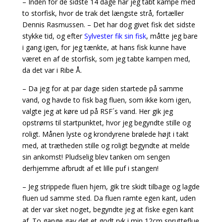
– Inden for de sidste 14 dage har jeg tabt kampe med
to storfisk, hvor de trak det længste strå, fortæller
Dennis Rasmussen. – Det har dog givet fisk det sidste
stykke tid, og efter
Sylvester fik sin fisk
, måtte jeg bare
i gang igen, for jeg tænkte, at hans fisk kunne have
været en af de storfisk, som jeg tabte kampen med,
da det var i Ribe Å.
– Da jeg for at par dage siden startede på samme
vand, og havde to fisk bag fluen, som ikke kom igen,
valgte jeg at køre ud på RSF´s vand. Her gik jeg
opstrøms til startpunktet, hvor jeg begyndte stille og
roligt. Månen lyste og krondyrene brølede højt i takt
med, at trætheden stille og roligt begyndte at melde
sin ankomst! Pludselig blev tanken om sengen
derhjemme afbrudt af et lille puf i stangen!
– Jeg strippede fluen hjem, gik tre skidt tilbage og lagde
fluen ud samme sted. Da fluen ramte egen kant, uden
at der var sket noget, begyndte jeg at fiske egen kant
af. To gange gav det et godt ryk i min 12cm sprutteflue