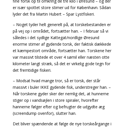
fine forsk op til omkring de tre kilo i Øresund – og der
er især spottet store stimer ud for København. Sådan
lyder det fra Martin Hubert – Spar Lystfiskeri.
– Noget tyder helt generelt på, at torskebestanden er
på vej op i området, fortsætter han. – I februar så vi
således i det sydlige Kattegat/nordlige Øresund
enorme stimer af gydende torsk, der faktisk dækkede
et kæmpestort område, fortsætter han. Torskene her
var massivt tilstede et over 4 sømil eller næsten otte
kilometer langt stræk, så det er virkelig gode tegn for
det fremtidige fiskeri.
– Modsat hvad mange tror, så er torsk, der står
massivt i buler IKKE gydende fisk, understreger han. –
Når torskene gyder sker der nemlig det, at hunnerne
stiger op i vandsøjlen i store spiraler, hvorefter
hannerne følger efter og befrugter de udgydte æg
(screendump ovenfor), slutter han.
Det bliver spændende at følge de nye torskeårgange i