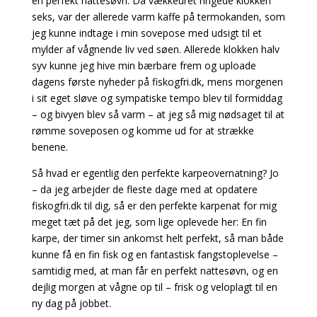
en perfekt nattesøvn. Da vækkeuret ringede klokken
seks, var der allerede varm kaffe på termokanden, som
jeg kunne indtage i min sovepose med udsigt til et
mylder af vågnende liv ved søen. Allerede klokken halv
syv kunne jeg hive min bærbare frem og uploade
dagens første nyheder på fiskogfri.dk, mens morgenen
i sit eget sløve og sympatiske tempo blev til formiddag
– og bivyen blev så varm – at jeg så mig nødsaget til at
rømme soveposen og komme ud for at strække
benene.
Så hvad er egentlig den perfekte karpeovernatning? Jo
– da jeg arbejder de fleste dage med at opdatere
fiskogfri.dk til dig, så er den perfekte karpenat for mig
meget tæt på det jeg, som lige oplevede her: En fin
karpe, der timer sin ankomst helt perfekt, så man både
kunne få en fin fisk og en fantastisk fangstoplevelse –
samtidig med, at man får en perfekt nattesøvn, og en
dejlig morgen at vågne op til – frisk og veloplagt til en
ny dag på jobbet.