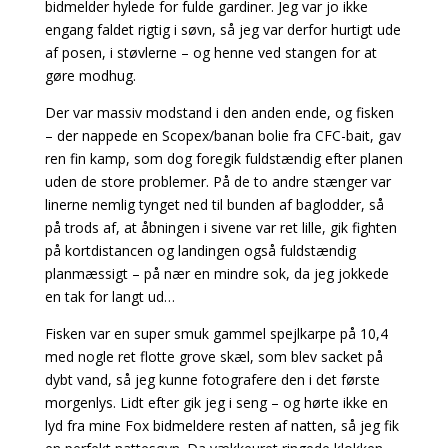
bidmelder hylede for fulde gardiner. Jeg var jo ikke
engang faldet rigtig i søvn, så jeg var derfor hurtigt ude
af posen, i støvlerne – og henne ved stangen for at
gøre modhug.
Der var massiv modstand i den anden ende, og fisken
– der nappede en Scopex/banan bolie fra CFC-bait, gav
ren fin kamp, som dog foregik fuldstændig efter planen
uden de store problemer. På de to andre stænger var
linerne nemlig tynget ned til bunden af baglodder, så
på trods af, at åbningen i sivene var ret lille, gik fighten
på kortdistancen og landingen også fuldstændig
planmæssigt – på nær en mindre sok, da jeg jokkede
en tak for langt ud…
Fisken var en super smuk gammel spejlkarpe på 10,4
med nogle ret flotte grove skæl, som blev sacket på
dybt vand, så jeg kunne fotografere den i det første
morgenlys. Lidt efter gik jeg i seng – og hørte ikke en
lyd fra mine Fox bidmeldere resten af natten, så jeg fik