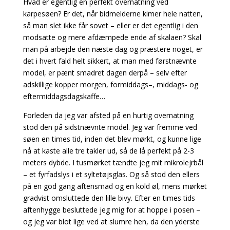
Hvad er egentlig en perfekt overnatning ved
karpesøen? Er det, når bidmelderne kimer hele natten,
så man slet ikke får sovet – eller er det egentlig i den
modsatte og mere afdæmpede ende af skalaen? Skal
man på arbejde den næste dag og præstere noget, er
det i hvert fald helt sikkert, at man med førstnævnte
model, er pænt smadret dagen derpå – selv efter
adskillige kopper morgen, formiddags–, middags- og
eftermiddagsdagskaffe…
Forleden da jeg var afsted på en hurtig overnatning
stod den på sidstnævnte model. Jeg var fremme ved
søen en times tid, inden det blev mørkt, og kunne lige
nå at kaste alle tre takler ud, så de lå perfekt på 2-3
meters dybde. I tusmørket tændte jeg mit mikrolejrbål
– et fyrfadslys i et syltetøjsglas. Og så stod den ellers
på en god gang aftensmad og en kold øl, mens mørket
gradvist omsluttede den lille bivy. Efter en times tids
aftenhygge besluttede jeg mig for at hoppe i posen –
og jeg var blot lige ved at slumre hen, da den yderste