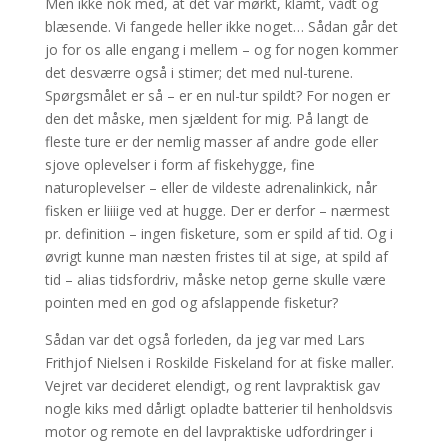
Men ikke nok med, at det var mørkt, klamt, vådt og
blæsende. Vi fangede heller ikke noget… Sådan går det
jo for os alle engang i mellem – og for nogen kommer
det desværre også i stimer; det med nul-turene.
Spørgsmålet er så – er en nul-tur spildt? For nogen er
den det måske, men sjældent for mig. På langt de
fleste ture er der nemlig masser af andre gode eller
sjove oplevelser i form af fiskehygge, fine
naturoplevelser – eller de vildeste adrenalinkick, når
fisken er liiiige ved at hugge. Der er derfor – nærmest
pr. definition – ingen fisketure, som er spild af tid. Og i
øvrigt kunne man næsten fristes til at sige, at spild af
tid – alias tidsfordriv, måske netop gerne skulle være
pointen med en god og afslappende fisketur?
Sådan var det også forleden, da jeg var med Lars
Frithjof Nielsen i Roskilde Fiskeland for at fiske maller.
Vejret var decideret elendigt, og rent lavpraktisk gav
nogle kiks med dårligt opladte batterier til henholdsvis
motor og remote en del lavpraktiske udfordringer i