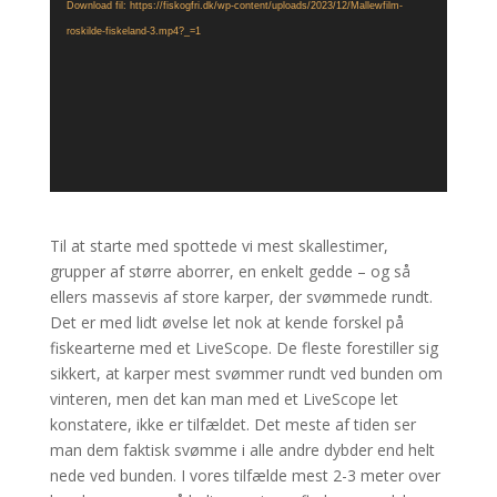
Download fil: https://fiskogfri.dk/wp-content/uploads/2023/12/Mallewfilm-
roskilde-fiskeland-3.mp4?_=1
Til at starte med spottede vi mest skallestimer,
grupper af større aborrer, en enkelt gedde – og så
ellers massevis af store karper, der svømmede rundt.
Det er med lidt øvelse let nok at kende forskel på
fiskearterne med et LiveScope. De fleste forestiller sig
sikkert, at karper mest svømmer rundt ved bunden om
vinteren, men det kan man med et LiveScope let
konstatere, ikke er tilfældet. Det meste af tiden ser
man dem faktisk svømme i alle andre dybder end helt
nede ved bunden. I vores tilfælde mest 2-3 meter over