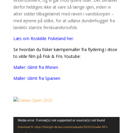
vintersolhverv, og vi går mod lysere tider. Det behøver
derfor heldigvis ikke at vare så længe igen, inden vi
atter sidder tilbagelænet med røven i vandskorpen –
med øjnene på stilke, for at udløse dunderhugget fra
landets største ferskvandsrovfisk.
Læs om Roskilde Fiskeland her.
Se hvordan du fisker kæmpemaller fra flydering i disse
to vilde film på Fisk & Fris Youtube:
Maller: Glimt fra Rhinen
Maller: Glimt fra Spanien
Videoafspiller
Media error: Format(s) not supported or source(s) not found
Download fil: https://fiskogfri.dk/wp-content/uploads/2023/12/maller-RFL-