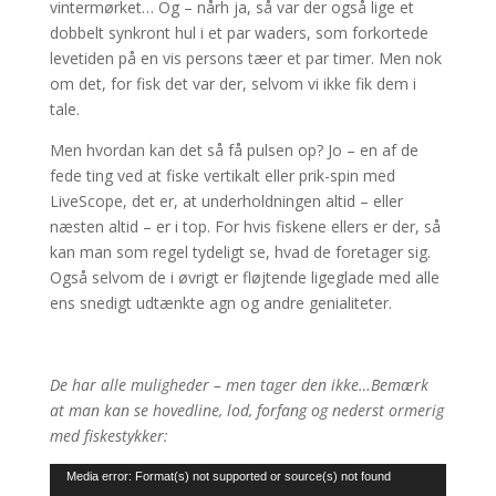
vintermørket… Og – nårh ja, så var der også lige et
dobbelt synkront hul i et par waders, som forkortede
levetiden på en vis persons tæer et par timer. Men nok
om det, for fisk det var der, selvom vi ikke fik dem i
tale.
Men hvordan kan det så få pulsen op? Jo – en af de
fede ting ved at fiske vertikalt eller prik-spin med
LiveScope, det er, at underholdningen altid – eller
næsten altid – er i top. For hvis fiskene ellers er der, så
kan man som regel tydeligt se, hvad de foretager sig.
Også selvom de i øvrigt er fløjtende ligeglade med alle
ens snedigt udtænkte agn og andre genialiteter.
De har alle muligheder – men tager den ikke…Bemærk
at man kan se hovedline, lod, forfang og nederst ormerig
med fiskestykker:
Videoafspiller
Media error: Format(s) not supported or source(s) not found