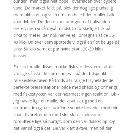
bunden, men også helt oppe i overfladen over dybere
vand. Da mørket faldt på, blev der dog lige pludselig
mere aktivitet, og vi så næsten hele tiden maller i alle
vanddybder. De fleste var i omegnen af halvanden
meter, men vi så også mindst to forskellige fisk på
cirka to meter, der nok har vejet i omegnen af de 35-
40 kilo. Ud over dem spottede vi også en flot beluga på
cirka 50 kilo samt et par hvide stør i 20-30 kilos
klassen.
Fælles for alle disse smukke fisk var desværre, at de
var lige så iskolde som Larses – på det tidspunkt –
følelsesløse tæer: På trods af utallige tilsyneladende
perfekte præsentationer både med shads og ormerigs
med fiskestykker, var der nærmest ingen reaktion. Ok –
jeg havde lige en malle, der apatisk og med en
nærmest imaginær fuckfinne vendte hovedet mod min
shad, hvorefter den med slet skjult sarkasme
forduftede lige så hurtigt, som den var dukket op. Og
det var så også det. De var klart aktive, men på den