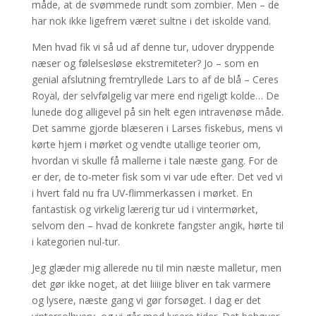
måde, at de svømmede rundt som zombier. Men – de
har nok ikke ligefrem været sultne i det iskolde vand.
Men hvad fik vi så ud af denne tur, udover dryppende
næser og følelsesløse ekstremiteter? Jo – som en
genial afslutning fremtryllede Lars to af de blå – Ceres
Royal, der selvfølgelig var mere end rigeligt kolde… De
lunede dog alligevel på sin helt egen intravenøse måde.
Det samme gjorde blæseren i Larses fiskebus, mens vi
kørte hjem i mørket og vendte utallige teorier om,
hvordan vi skulle få mallerne i tale næste gang. For de
er der, de to-meter fisk som vi var ude efter. Det ved vi
i hvert fald nu fra UV-flimmerkassen i mørket. En
fantastisk og virkelig lærerig tur ud i vintermørket,
selvom den – hvad de konkrete fangster angik, hørte til
i kategorien nul-tur.
Jeg glæder mig allerede nu til min næste malletur, men
det gør ikke noget, at det liiiige bliver en tak varmere
og lysere, næste gang vi gør forsøget. I dag er det