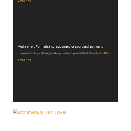
1.mp4?_=2
Videoafspiller
Media error: Format(s) not supported or source(s) not found
Download fil: https://fiskogfri.dk/wp-content/uploads/2023/12/mallefilm-RFL-
2.mp4?_=3