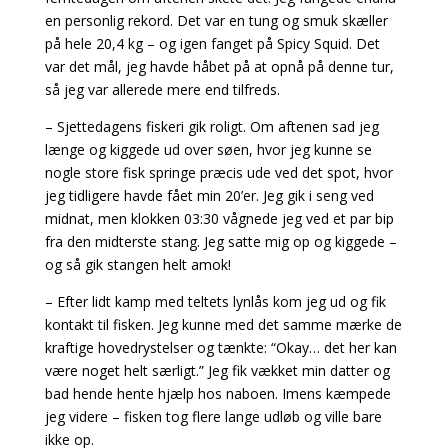
en personlig rekord. Det var en tung og smuk skæller
på hele 20,4 kg – og igen fanget på Spicy Squid. Det
var det mål, jeg havde håbet på at opnå på denne tur,
så jeg var allerede mere end tilfreds.
– Sjettedagens fiskeri gik roligt. Om aftenen sad jeg
længe og kiggede ud over søen, hvor jeg kunne se
nogle store fisk springe præcis ude ved det spot, hvor
jeg tidligere havde fået min 20’er. Jeg gik i seng ved
midnat, men klokken 03:30 vågnede jeg ved et par bip
fra den midterste stang. Jeg satte mig op og kiggede –
og så gik stangen helt amok!
– Efter lidt kamp med teltets lynlås kom jeg ud og fik
kontakt til fisken. Jeg kunne med det samme mærke de
kraftige hovedrystelser og tænkte: “Okay… det her kan
være noget helt særligt.” Jeg fik vækket min datter og
bad hende hente hjælp hos naboen. Imens kæmpede
jeg videre – fisken tog flere lange udløb og ville bare
ikke op.