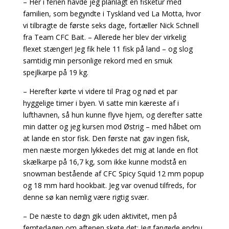
– Her i ferien havde jeg planlagt en fisketur med
familien, som begyndte i Tyskland ved La Motta, hvor
vi tilbragte de første seks dage, fortæller Nick Schnell
fra Team CFC Bait. – Allerede her blev der virkelig
flexet stænger! Jeg fik hele 11 fisk på land – og slog
samtidig min personlige rekord med en smuk
spejlkarpe på 19 kg.
– Herefter kørte vi videre til Prag og nød et par
hyggelige timer i byen. Vi satte min kæreste af i
lufthavnen, så hun kunne flyve hjem, og derefter satte
min datter og jeg kursen mod Østrig – med håbet om
at lande en stor fisk. Den første nat gav ingen fisk,
men næste morgen lykkedes det mig at lande en flot
skælkarpe på 16,7 kg, som ikke kunne modstå en
snowman bestående af CFC Spicy Squid 12 mm popup
og 18 mm hard hookbait. Jeg var ovenud tilfreds, for
denne sø kan nemlig være rigtig svær.
– De næste to døgn gik uden aktivitet, men på
femtedagen om aftenen skete det: Jeg fangede endnu