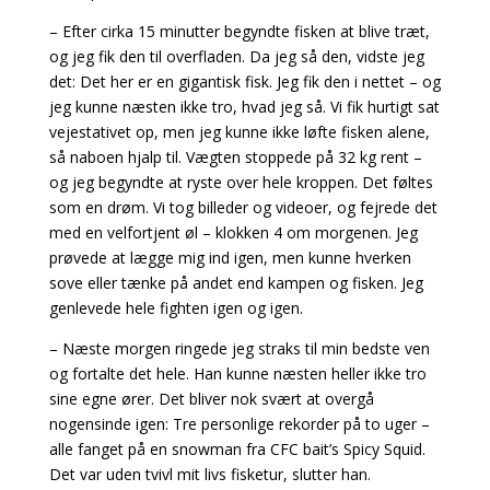
– Efter cirka 15 minutter begyndte fisken at blive træt,
og jeg fik den til overfladen. Da jeg så den, vidste jeg
det: Det her er en gigantisk fisk. Jeg fik den i nettet – og
jeg kunne næsten ikke tro, hvad jeg så. Vi fik hurtigt sat
vejestativet op, men jeg kunne ikke løfte fisken alene,
så naboen hjalp til. Vægten stoppede på 32 kg rent –
og jeg begyndte at ryste over hele kroppen. Det føltes
som en drøm. Vi tog billeder og videoer, og fejrede det
med en velfortjent øl – klokken 4 om morgenen. Jeg
prøvede at lægge mig ind igen, men kunne hverken
sove eller tænke på andet end kampen og fisken. Jeg
genlevede hele fighten igen og igen.
– Næste morgen ringede jeg straks til min bedste ven
og fortalte det hele. Han kunne næsten heller ikke tro
sine egne ører. Det bliver nok svært at overgå
nogensinde igen: Tre personlige rekorder på to uger –
alle fanget på en snowman fra CFC bait’s Spicy Squid.
Det var uden tvivl mit livs fisketur, slutter han.