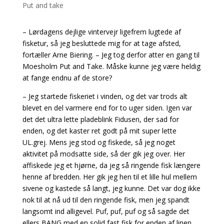
– Lørdagens dejlige vintervejr ligefrem lugtede af
fisketur, så jeg besluttede mig for at tage afsted,
fortæller Arne Biering. – Jeg tog derfor atter en gang til
Moesholm Put and Take. Måske kunne jeg være heldig
at fange endnu af de store?
– Jeg startede fiskeriet i vinden, og det var trods alt
blevet en del varmere end for to uger siden. Igen var
det det ultra lette pladeblink Fidusen, der sad for
enden, og det kaster ret godt på mit super lette
UL.grej. Mens jeg stod og fiskede, så jeg noget
aktivitet på modsatte side, så der gik jeg over. Her
affiskede jeg et hjørne, da jeg så ringende fisk længere
henne af bredden. Her gik jeg hen til et lille hul mellem
sivene og kastede så langt, jeg kunne. Det var dog ikke
nok til at nå ud til den ringende fisk, men jeg spandt
langsomt ind alligevel. Puf, puf, puf og så sagde det
ellers BANG med en solid fast fisk for enden af linen.