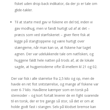
fisket uden drop-back indikator, da der jo er tale om
glide-takler.
Til at starte med gav vi fiskene en del tid, inden vi
gav modhug, men vi fandt hurtigt ud af at det –
præcis som ved størfiskeriet – giver flere fisk at
kigge på stangtoppene og være hurtigt over
stængerne, når man kan se, at fiskene har taget
agnen. Der var udelukkende tale om natfiskeri, og
huggene faldt hele natten på trods af, at de lokale
sagde, at hugperioderne ofte lå imellem kl 21 og 02.
Der var fisk i alle størrelse fra 2,5 kilo og op, men de
havde en ret flot snitstørrelse, og mange af fiskene var
over 6-7 kilo. Havålene kæmper som en torsk på
stereoider – og kort fortalt leverer de en fight svarende
til en torsk, der er tre gange så stor, så det er om at
holde godt fast i stangen. Selv på klodset bremse kan