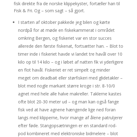
fisk direkte fra de norske klippekyster, fortæller han til
Fisk & Fri. Og – som sagt – så gjort.
I starten af oktober pakkede jeg bilen og kørte
nordpå for at møde en fiskekammerat i området
omkring Bergen, og fiskeriet var en stor succes
allerede den første fiskenat, fortsætter han. – Blot to
timer inde i fiskeriet havde vi landet tre havål over 10
kilo op til 14 kilo – og i løbet af natten fik vi yderligere
en flot havål. Fiskeriet er ret simpelt og minder
meget om deadbait eller størfiskeri med glidetakler –
blot med nogle markant større kroge i str. 8-10/0
agnet med hele alle halve makreller. Taklerne kastes
ofte blot 20-30 meter ud – og man kan også fange
fisk ved at have agnene hængende lige ned foran
langs med klipperne, hvor mange af ålene patruljerer
efter føde. Stangopsætningen er en standard rod-
pod kombineret med elektroniske bidmelere – blot