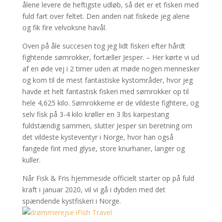
ålene levere de heftigste udløb, så det er et fiskeri med
fuld fart over feltet. Den anden nat fiskede jeg alene
og fik fire velvoksne havål.
Oven på åle succesen tog jeg lidt fiskeri efter hårdt
fightende sømrokker, fortæller Jesper. – Her kørte vi ud
af en øde vej i 2 timer uden at møde nogen mennesker
og kom til de mest fantastiske kystområder, hvor jeg
havde et helt fantastisk fiskeri med sømrokker op til
hele 4,625 kilo. Sømrokkerne er de vildeste fightere, og
selv fisk på 3-4 kilo krøller en 3 lbs karpestang
fuldstændig sammen, slutter Jesper sin beretning om
det vildeste kysteventyr i Norge, hvor han også
fangede fint med glyse, store knurhaner, langer og
kuller.
Når Fisk & Fris hjemmeside officielt starter op på fuld
kraft i januar 2020, vil vi gå i dybden med det
spændende kystfiskeri i Norge.