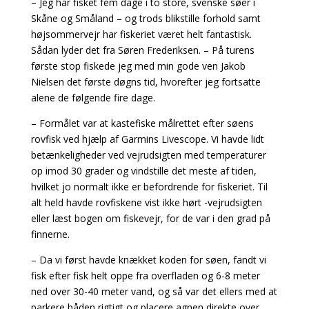
– Jeg har fisket fem dage i to store, svenske søer i
Skåne og Småland – og trods blikstille forhold samt
højsommervejr har fiskeriet været helt fantastisk.
Sådan lyder det fra Søren Frederiksen. – På turens
første stop fiskede jeg med min gode ven Jakob
Nielsen det første døgns tid, hvorefter jeg fortsatte
alene de følgende fire dage.
– Formålet var at kastefiske målrettet efter søens
rovfisk ved hjælp af Garmins Livescope. Vi havde lidt
betænkeligheder ved vejrudsigten med temperaturer
op imod 30 grader og vindstille det meste af tiden,
hvilket jo normalt ikke er befordrende for fiskeriet. Til
alt held havde rovfiskene vist ikke hørt -vejrudsigten
eller læst bogen om fiskevejr, for de var i den grad på
finnerne.
– Da vi først havde knækket koden for søen, fandt vi
fisk efter fisk helt oppe fra overfladen og 6-8 meter
ned over 30-40 meter vand, og så var det ellers med at
parkere båden rigtigt og placere agnen direkte over