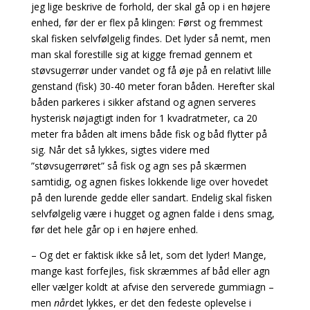
jeg lige beskrive de forhold, der skal gå op i en højere
enhed, før der er flex på klingen: Først og fremmest
skal fisken selvfølgelig findes. Det lyder så nemt, men
man skal forestille sig at kigge fremad gennem et
støvsugerrør under vandet og få øje på en relativt lille
genstand (fisk) 30-40 meter foran båden. Herefter skal
båden parkeres i sikker afstand og agnen serveres
hysterisk nøjagtigt inden for 1 kvadratmeter, ca 20
meter fra båden alt imens både fisk og båd flytter på
sig. Når det så lykkes, sigtes videre med
”støvsugerrøret” så fisk og agn ses på skærmen
samtidig, og agnen fiskes lokkende lige over hovedet
på den lurende gedde eller sandart. Endelig skal fisken
selvfølgelig være i hugget og agnen falde i dens smag,
før det hele går op i en højere enhed.
– Og det er faktisk ikke så let, som det lyder! Mange,
mange kast forfejles, fisk skræmmes af båd eller agn
eller vælger koldt at afvise den serverede gummiagn –
men
når
det lykkes, er det den fedeste oplevelse i