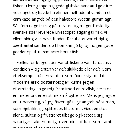
fisken. Flere gange huggede glubske sandart lige efter
nedslaget og havde halefinnen helt ude af vandet i et
kamikaze-angreb på den halvstore Westin-gummiagn.
Så i fem dage i streg på to store og meget forskellige,
svenske søer leverede Livescopet adgang til fisk, vi
ellers aldrig ville have fundet. Resultatet var et rigtigt
pænt antal sandart op til omkring 5 kg og nogen gode
gedder op til 107cm som bonusfisk.
– Fælles for begge søer var at fiskene var i fantastisk
kondition – og enten var
helt
slukkede eller
helt
Som
et eksempel på den verden, som åbner sig med de
moderne ekkolodsteknologier, kunne jeg en
eftermiddag snige mig frem imod en rovfisk, der stod
en meter under en stime små byttefisk. Mens jeg lagde
an til parkering, så jeg fisken gå til lynangreb på stimen,
som øjeblikkeligt splittedes til atomer. Gedden stod
alene, sulten og frustreret tilbage og kastede sig
naturligvis taknemmeligt over min softbait, som ramte