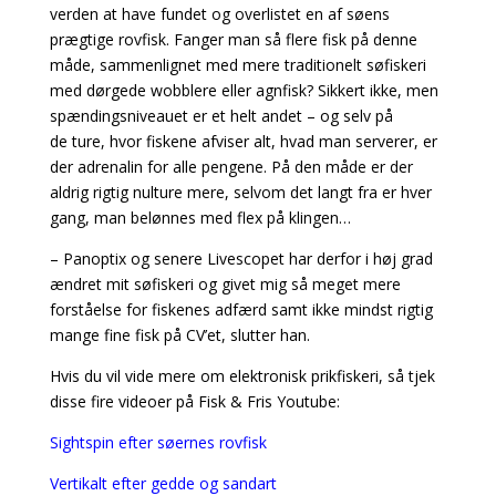
verden at have fundet og overlistet en af søens
prægtige rovfisk. Fanger man så flere fisk på denne
måde, sammenlignet med mere traditionelt søfiskeri
med dørgede wobblere eller agnfisk? Sikkert ikke, men
spændingsniveauet er et helt andet – og selv på
de ture, hvor fiskene afviser alt, hvad man serverer, er
der adrenalin for alle pengene. På den måde er der
aldrig rigtig nulture mere, selvom det langt fra er hver
gang, man belønnes med flex på klingen…
– Panoptix og senere Livescopet har derfor i høj grad
ændret mit søfiskeri og givet mig så meget mere
forståelse for fiskenes adfærd samt ikke mindst rigtig
mange fine fisk på CV’et, slutter han.
Hvis du vil vide mere om elektronisk prikfiskeri, så tjek
disse fire videoer på Fisk & Fris Youtube:
Sightspin efter søernes rovfisk
Vertikalt efter gedde og sandart