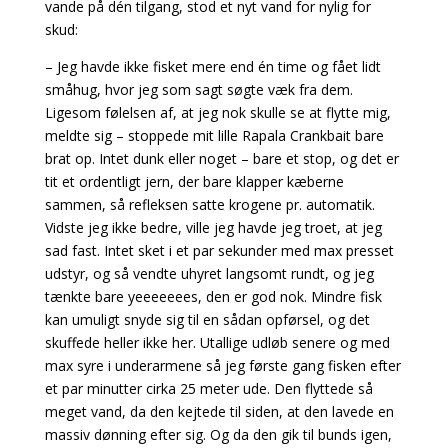
vande på dén tilgang, stod et nyt vand for nylig for
skud:
– Jeg havde ikke fisket mere end én time og fået lidt
småhug, hvor jeg som sagt søgte væk fra dem.
Ligesom følelsen af, at jeg nok skulle se at flytte mig,
meldte sig – stoppede mit lille Rapala Crankbait bare
brat op. Intet dunk eller noget – bare et stop, og det er
tit et ordentligt jern, der bare klapper kæberne
sammen, så refleksen satte krogene pr. automatik.
Vidste jeg ikke bedre, ville jeg havde jeg troet, at jeg
sad fast. Intet sket i et par sekunder med max presset
udstyr, og så vendte uhyret langsomt rundt, og jeg
tænkte bare yeeeeeees, den er god nok. Mindre fisk
kan umuligt snyde sig til en sådan opførsel, og det
skuffede heller ikke her. Utallige udløb senere og med
max syre i underarmene så jeg første gang fisken efter
et par minutter cirka 25 meter ude. Den flyttede så
meget vand, da den kejtede til siden, at den lavede en
massiv dønning efter sig. Og da den gik til bunds igen,