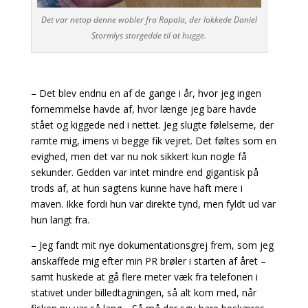
Det var netop denne wobler fra Rapala, der lokkede Daniel
Stormlys storgedde til at hugge.
– Det blev endnu en af de gange i år, hvor jeg ingen
fornemmelse havde af, hvor længe jeg bare havde
stået og kiggede ned i nettet. Jeg slugte følelserne, der
ramte mig, imens vi begge fik vejret. Det føltes som en
evighed, men det var nu nok sikkert kun nogle få
sekunder. Gedden var intet mindre end gigantisk på
trods af, at hun sagtens kunne have haft mere i
maven. Ikke fordi hun var direkte tynd, men fyldt ud var
hun langt fra.
– Jeg fandt mit nye dokumentationsgrej frem, som jeg
anskaffede mig efter min PR brøler i starten af året –
samt huskede at gå flere meter væk fra telefonen i
stativet under billedtagningen, så alt kom med, når