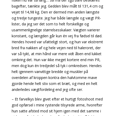
fisken nu var så lang… Så må der sgu bare beskæres
bagefter, tænkte jeg. Gedden blev målt til 131,4 cm og
vejet til 14,98 kg. Den er dermed min anden længste
og tredje tungeste. Jeg har både længde og vægt PR-
lister, da jeg ser det som to helt forskellige og
usammenlignelige størrelsesskalaer. Vægten varierer
konstant, og længden går kun én vej fra fødsel til død.
Hendes hoved var ufatteligt stort, og hun var ekstremt
bred fra nakken af og hele vejen ned til haleroret, der
var så tykt, at min hånd var mere vidt åben end lukket
omkring det. Hun var ikke meget kortere end min PR,
men dog kun én tredjedel så tyk i omkredsen. Hendes
helt igennem vanvittige bredde og muskler på
overdelen af kroppen kontra den halvtomme mave
gjorde hende helt stiv som et bræt, og med en helt
anderledes vægtfordeling end jeg ofte ser.
– Et farvelkys blev givet efter et hurtigt fotoshoot med
god opførsel i mine rystende tilsyrede arme, hvorefter
hun satte afsted mod sit hjem igen med det samme i