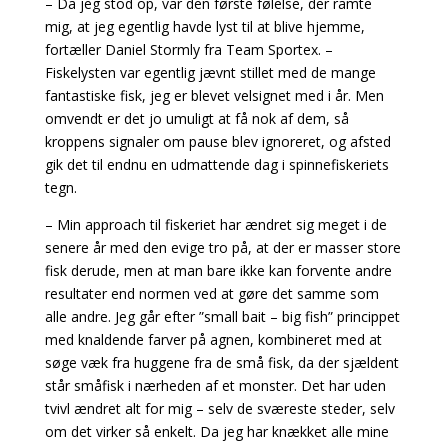
– Da jeg stod op, var den første følelse, der ramte
mig, at jeg egentlig havde lyst til at blive hjemme,
fortæller Daniel Stormly fra Team Sportex. –
Fiskelysten var egentlig jævnt stillet med de mange
fantastiske fisk, jeg er blevet velsignet med i år. Men
omvendt er det jo umuligt at få nok af dem, så
kroppens signaler om pause blev ignoreret, og afsted
gik det til endnu en udmattende dag i spinnefiskeriets
tegn.
– Min approach til fiskeriet har ændret sig meget i de
senere år med den evige tro på, at der er masser store
fisk derude, men at man bare ikke kan forvente andre
resultater end normen ved at gøre det samme som
alle andre. Jeg går efter ”small bait – big fish” princippet
med knaldende farver på agnen, kombineret med at
søge væk fra huggene fra de små fisk, da der sjældent
står småfisk i nærheden af et monster. Det har uden
tvivl ændret alt for mig – selv de sværeste steder, selv
om det virker så enkelt. Da jeg har knækket alle mine