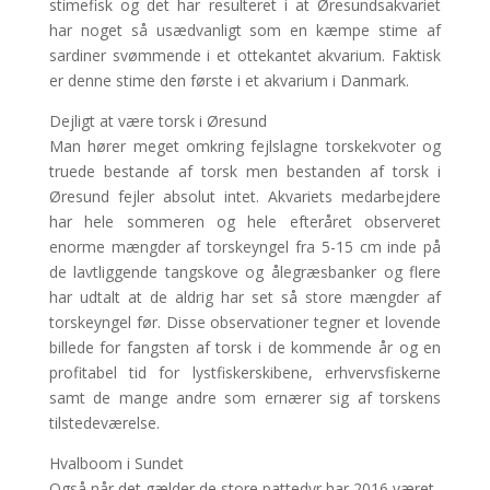
stimefisk og det har resulteret i at Øresundsakvariet
har noget så usædvanligt som en kæmpe stime af
sardiner svømmende i et ottekantet akvarium. Faktisk
er denne stime den første i et akvarium i Danmark.
Dejligt at være torsk i Øresund
Man hører meget omkring fejlslagne torskekvoter og
truede bestande af torsk men bestanden af torsk i
Øresund fejler absolut intet. Akvariets medarbejdere
har hele sommeren og hele efteråret observeret
enorme mængder af torskeyngel fra 5-15 cm inde på
de lavtliggende tangskove og ålegræsbanker og flere
har udtalt at de aldrig har set så store mængder af
torskeyngel før. Disse observationer tegner et lovende
billede for fangsten af torsk i de kommende år og en
profitabel tid for lystfiskerskibene, erhvervsfiskerne
samt de mange andre som ernærer sig af torskens
tilstedeværelse.
Hvalboom i Sundet
Også når det gælder de store pattedyr har 2016 været