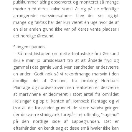
publikummer aldrig observeret og moniteret så mange
mødre med deres kalve som i år og på de offentlige
arrangerede marsvinesafarier blev der set rigtigt
mange og faktisk har der kun været én uge hvor de af
en eller anden grund ikke var på deres vante pladser i
det nordlige Øresund.
Slangen i paradis
– Så med historien om dette fantastiske år i Øresund
skulle man jo umiddelbart tro at alt åndede fryd og
gammel i det gamle Sund. Men sandheden er desværre
en anden. Godt nok så vi rekordmange marsvin i den
nordlige del af Øresund, fra omkring Hornbæk
Plantage og nordvestover men realiteten er desværre
at marsvinene er decimeret i stort antal fra området
Helsingør og op til kanten af Hornbæk Plantage og vi
tror at de forsvinder grundet de store sandsugninger
der desværre stadigvæk foregår i et offentlig ”sugehul”
på den nordlige side af Lappegrunden. Det er
efterhånden en kendt sag at disse små hvaler ikke kan