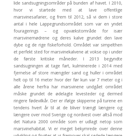
lide sandsugningsområder på bunden af havet. I 2010,
hvor vi startede med at lave offentlige
marsvinesafarier, og frem til 2012, så vi dem i store
antal i hele Lappegrundsområdet som var en yndet
fouragerings – og opvækstområde for især
marsvinemødrene og deres kalve grundet den lave
dybe og de rige fiskeforhold. Området var simpelthen
et perfekt sted for marsvinekalvene at vokse op i under
de første kritiske måneder. I 2013 begyndte
sandsugningen at tage fart, kulminerede i 2014 med
fjernelse af store mængder sand og huller i området
helt op til 16 meter hvor der før kun var 7 meter og i
alle årene herfra har marsvinene undgået området
måske grundet de ødelagte levesteder og dermed
ringere fødevilkår. Der er ifølge skipperne på turene en
tendens hvert år til at de bliver trængt længere og
længere over mod Sverige og nordvest over altså mod
det Natura 2000 område som er udlagt netop som
marsvinehabitat. Vi er meget bekymrede over denne
udvikling og frygter at vi fremover skal sejlede længere