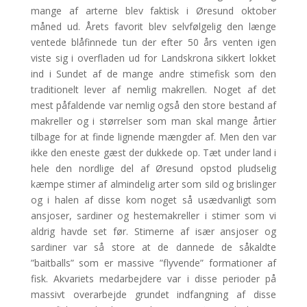
mange af arterne blev faktisk i Øresund oktober
måned ud. Årets favorit blev selvfølgelig den længe
ventede blåfinnede tun der efter 50 års venten igen
viste sig i overfladen ud for Landskrona sikkert lokket
ind i Sundet af de mange andre stimefisk som den
traditionelt lever af nemlig makrellen. Noget af det
mest påfaldende var nemlig også den store bestand af
makreller og i størrelser som man skal mange årtier
tilbage for at finde lignende mængder af. Men den var
ikke den eneste gæst der dukkede op. Tæt under land i
hele den nordlige del af Øresund opstod pludselig
kæmpe stimer af almindelig arter som sild og brislinger
og i halen af disse kom noget så usædvanligt som
ansjoser, sardiner og hestemakreller i stimer som vi
aldrig havde set før. Stimerne af især ansjoser og
sardiner var så store at de dannede de såkaldte
”baitballs” som er massive ”flyvende” formationer af
fisk. Akvariets medarbejdere var i disse perioder på
massivt overarbejde grundet indfangning af disse