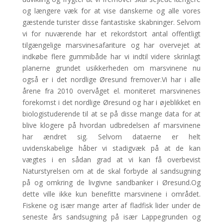
og længere væk for at vise danskerne og alle vores
gæstende turister disse fantastiske skabninger. Selvom
vi for nuværende har et rekordstort antal offentligt
tilgængelige marsvinesafariture og har overvejet at
indkøbe flere gummibåde har vi indtil videre skrinlagt
planerne grundet usikkerheden om marsvinene nu
også er i det nordlige Øresund fremover.Vi har i alle
årene fra 2010 overvåget el. moniteret marsvinenes
forekomst i det nordlige Øresund og har i øjeblikket en
biologistuderende til at se på disse mange data for at
blive klogere på hvordan udbredelsen af marsvinene
har ændret sig. Selvom dataerne er helt
uvidenskabelige håber vi stadigvæk på at de kan
vægtes i en sådan grad at vi kan få overbevist
Naturstyrelsen om at de skal forbyde al sandsugning
på og omkring de livgivne sandbanker i Øresund.Og
dette ville ikke kun benefitte marsvinene i området.
Fiskene og især mange arter af fladfisk lider under de
seneste års sandsugning på især Lappegrunden og