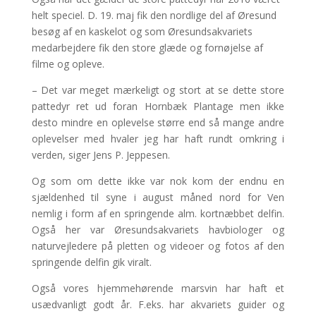
helt speciel. D. 19. maj fik den nordlige del af Øresund
besøg af en kaskelot og som Øresundsakvariets
medarbejdere fik den store glæde og fornøjelse af
filme og opleve.
– Det var meget mærkeligt og stort at se dette store
pattedyr ret ud foran Hornbæk Plantage men ikke
desto mindre en oplevelse større end så mange andre
oplevelser med hvaler jeg har haft rundt omkring i
verden, siger Jens P. Jeppesen.
Og som om dette ikke var nok kom der endnu en
sjældenhed til syne i august måned nord for Ven
nemlig i form af en springende alm. kortnæbbet delfin.
Også her var Øresundsakvariets havbiologer og
naturvejledere på pletten og videoer og fotos af den
springende delfin gik viralt.
Også vores hjemmehørende marsvin har haft et
usædvanligt godt år. F.eks. har akvariets guider og