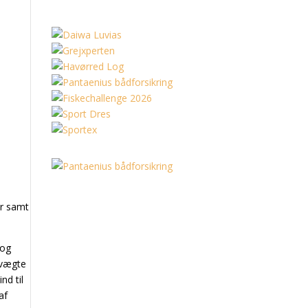
er samt
 og
, vægte
nd til
af