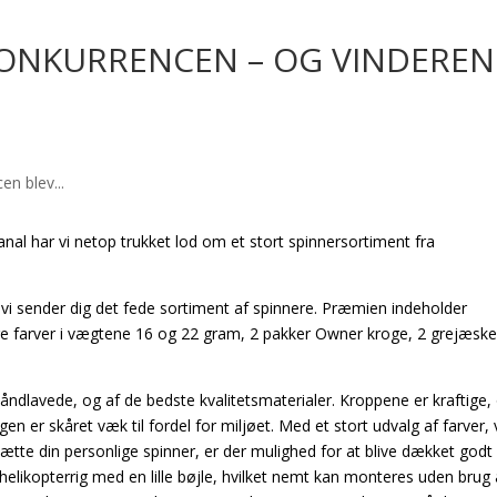
KONKURRENCEN – OG VINDEREN
nal har vi netop trukket lod om et stort spinnersortiment fra
e – vi sender dig det fede sortiment af spinnere. Præmien indeholder
lige farver i vægtene 16 og 22 gram, 2 pakker Owner kroge, 2 grejæsk
åndlavede, og af de bedste kvalitetsmaterialer. Kroppene er kraftige,
gen er skåret væk til fordel for miljøet. Med et stort udvalg af farver
te din personlige spinner, er der mulighed for at blive dækket godt i
helikopterrig med en lille bøjle, hvilket nemt kan monteres uden brug 