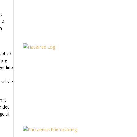
ge
me
n
apt to
 jeg
et line
 sidste
 mit
r det
e til