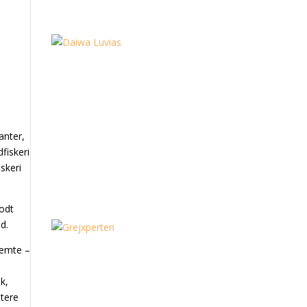
anter,
fiskeri
iskeri
godt
od.
kræmte –
k,
ntere