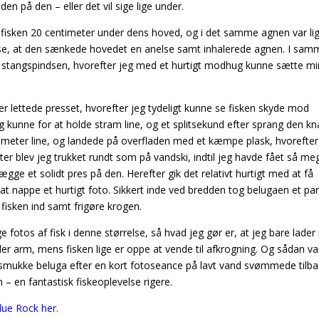
den på den – eller det vil sige lige under.
 fisken 20 centimeter under dens hoved, og i det samme agnen var li
 se, at den sænkede hovedet en anelse samt inhalerede agnen. I sam
” i stangspindsen, hvorefter jeg med et hurtigt modhug kunne sætte mi
 lettede presset, hvorefter jeg tydeligt kunne se fisken skyde mod
eg kunne for at holde stram line, og et splitsekund efter sprang den kn
-7 meter line, og landede på overfladen med et kæmpe plask, hvorefter
utter blev jeg trukket rundt som på vandski, indtil jeg havde fået så meg
gge et solidt pres på den. Herefter gik det relativt hurtigt med at få
at nappe et hurtigt foto. Sikkert inde ved bredden tog belugaen et par
fisken ind samt frigøre krogen.
fotos af fisk i denne størrelse, så hvad jeg gør er, at jeg bare lader
 arm, mens fisken lige er oppe at vende til afkrogning. Og sådan va
mukke beluga efter en kort fotoseance på lavt vand svømmede tilbag
– en fantastisk fiskeoplevelse rigere.
lue Rock her.