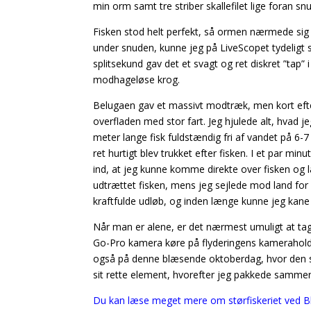
min orm samt tre striber skallefilet lige foran snu
Fisken stod helt perfekt, så ormen nærmede sig
under snuden, kunne jeg på LiveScopet tydeligt
splitsekund gav det et svagt og ret diskret ”tap
modhageløse krog.
Belugaen gav et massivt modtræk, men kort efter
overfladen med stor fart. Jeg hjulede alt, hvad j
meter lange fisk fuldstændig fri af vandet på 6
ret hurtigt blev trukket efter fisken. I et par min
ind, at jeg kunne komme direkte over fisken og læ
udtrættet fisken, mens jeg sejlede mod land for 
kraftfulde udløb, og inden længe kunne jeg kane 
Når man er alene, er det nærmest umuligt at tage 
Go-Pro kamera køre på flyderingens kameraholder
også på denne blæsende oktoberdag, hvor den s
sit rette element, hvorefter jeg pakkede sammen 
Du kan læse meget mere om størfiskeriet ved B