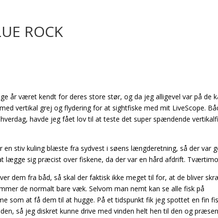
LUE ROCK
e år været kendt for deres store stør, og da jeg alligevel var på de k
med vertikal grej og flydering for at sightfiske med mit LiveScope. Båd
 hverdag, havde jeg fået lov til at teste det super spændende vertikalf
r en stiv kuling blæste fra sydvest i søens længderetning, så der var 
t at lægge sig præcist over fiskene, da der var en hård afdrift. Tværtim
ver dem fra båd, så skal der faktisk ikke meget til for, at de bliver s
vømmer de normalt bare væk. Selvom man nemt kan se alle fisk på
som at få dem til at hugge. På et tidspunkt fik jeg spottet en fin fis
 den, så jeg diskret kunne drive med vinden helt hen til den og præse