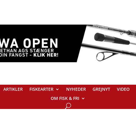
ARTIKLER
FISKEARTER
NYHEDER
GREJNYT
VIDEO
OM FISK & FRI