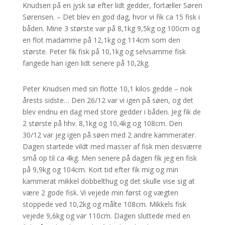
Knudsen på en jysk sø efter lidt gedder, fortæller Søren
Sørensen. – Det blev en god dag, hvor vi fik ca 15 fisk i
båden. Mine 3 største var på 8,1kg 9,5kg og 100cm og
en flot madamme på 12,1kg og 114cm som den
største. Peter fik fisk på 10,1kg og selvsamme fisk
fangede han igen lidt senere på 10,2kg.
Peter Knudsen med sin flotte 10,1 kilos gedde – nok
årests sidste… Den 26/12 var vi igen på søen, og det
blev endnu en dag med store gedder i båden. Jeg fik de
2 største på hhv. 8,1kg og 10,4kg og 108cm. Den
30/12 var jeg igen på søen med 2 andre kammerater.
Dagen startede vildt med masser af fisk men desværre
små op til ca 4kg. Men senere på dagen fik jeg en fisk
på 9,9kg og 104cm. Kort tid efter fik mig og min
kammerat mikkel dobbelthug og det skulle vise sig at
være 2 gode fisk. Vi vejede min først og vægten
stoppede ved 10,2kg og målte 108cm. Mikkels fisk
vejede 9,6kg og var 110cm. Dagen sluttede med en