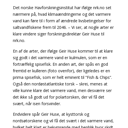
Det norske Havforskningsinstitut har ifølge nrk.no set
nærmere på, hvad klimaændringerne og det varmere
vand kan føre til i form af ændrede livsbetingelser for
saltvandfiskene frem til 2046. – Vi ser, at nogle arter er
klare vindere siger forskningsdirektør Geir Huse til
nrk.no.
En af de arter, der ifølge Geir Huse kommer til at klare
sig godt i det varmere vand er kulmulen, som er en
fortræffelig spisefisk. En anden art, der spås en god
fremtid er kulleren (foto ovenfor), der ligeledes er en
prima spisefisk, som er helt eminent til ”Fish & Chips”.
Også den nordøstatlantiske torsk – skrei, menes at
ville kunne klare det varmere vand, men desværre ser
det ikke så godt ud for polartorsken, der vil få det
svært, når isen forsvinder.
Endvidere spår Geir Huse, at kysttorsk og
nordsøtorskene og vil få det svært i det varmere vand,
hvilket helt klart er bekymrende med henblik hvor skidt