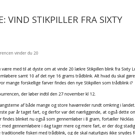
VIND STIKPILLER FRA SIXTY
re med til at dyste om at vinde 20 lækre Stikpillen blink fra Sixty L
mløbere samt 10 af det nye 16 grams trådblink. Alt hvad du skal gøre
 mange forskellige farver findes den nye Stikpillen som trådblink i?
urrencen, der løber indtil den 27 november kl 12.
 fangsterne af både mange og store havørreder rundt omkring i landet
neste par år taget fart, og derfor var det nærliggende, at også dette 
or findes blinket nu også som gennemløber i 8 gram, fortæller Nicklas
iet med gennemløbere i dag tager mere og mere fart, er der dog stadig
 traditionelle fiskeri med trådblink, og de skal naturligvis ikke snydes 