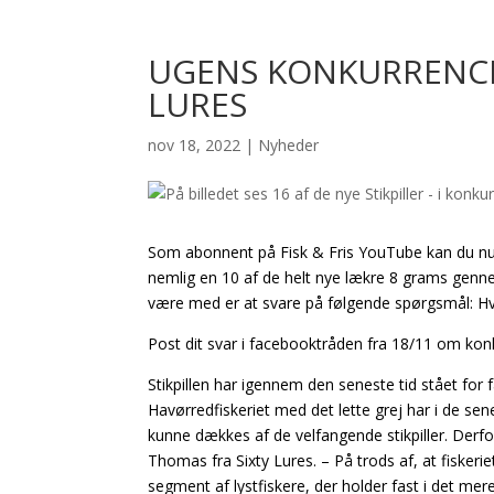
UGENS KONKURRENCE: 
LURES
nov 18, 2022
|
Nyheder
Som abonnent på Fisk & Fris YouTube kan du nu væ
nemlig en 10 af de helt nye lækre 8 grams genne
være med er at svare på følgende spørgsmål: Hvor
Post dit svar i facebooktråden fra 18/11 om konk
Stikpillen har igennem den seneste tid stået for
Havørredfiskeriet med det lette grej har i de se
kunne dækkes af de velfangende stikpiller. Derf
Thomas fra Sixty Lures. – På trods af, at fisker
segment af lystfiskere, der holder fast i det mere