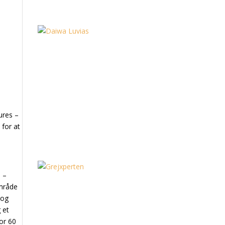
ures –
 for at
. –
område
 og
 et
for 60