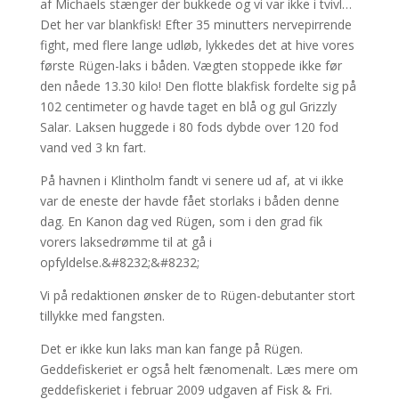
af Michaels stænger der bukkede og vi var ikke i tvivl…
Det her var blankfisk! Efter 35 minutters nervepirrende
fight, med flere lange udløb, lykkedes det at hive vores
første Rügen-laks i båden. Vægten stoppede ikke før
den nåede 13.30 kilo! Den flotte blakfisk fordelte sig på
102 centimeter og havde taget en blå og gul Grizzly
Salar. Laksen huggede i 80 fods dybde over 120 fod
vand ved 3 kn fart.
På havnen i Klintholm fandt vi senere ud af, at vi ikke
var de eneste der havde fået storlaks i båden denne
dag. En Kanon dag ved Rügen, som i den grad fik
vorers laksedrømme til at gå i
opfyldelse.&#8232;&#8232;
Vi på redaktionen ønsker de to Rügen-debutanter stort
tillykke med fangsten.
Det er ikke kun laks man kan fange på Rügen.
Geddefiskeriet er også helt fænomenalt. Læs mere om
geddefiskeriet i februar 2009 udgaven af Fisk & Fri.