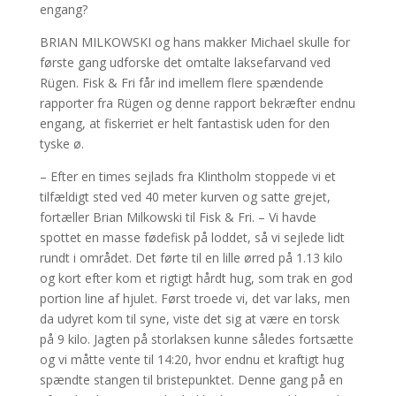
engang?
BRIAN MILKOWSKI og hans makker Michael skulle for
første gang udforske det omtalte laksefarvand ved
Rügen. Fisk & Fri får ind imellem flere spændende
rapporter fra Rügen og denne rapport bekræfter endnu
engang, at fiskerriet er helt fantastisk uden for den
tyske ø.
– Efter en times sejlads fra Klintholm stoppede vi et
tilfældigt sted ved 40 meter kurven og satte grejet,
fortæller Brian Milkowski til Fisk & Fri. – Vi havde
spottet en masse fødefisk på loddet, så vi sejlede lidt
rundt i området. Det førte til en lille ørred på 1.13 kilo
og kort efter kom et rigtigt hårdt hug, som trak en god
portion line af hjulet. Først troede vi, det var laks, men
da udyret kom til syne, viste det sig at være en torsk
på 9 kilo. Jagten på storlaksen kunne således fortsætte
og vi måtte vente til 14:20, hvor endnu et kraftigt hug
spændte stangen til bristepunktet. Denne gang på en