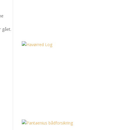
ne
r gået.