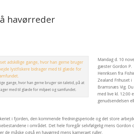
på havørreder
Mandag d. 10 nov
gæster Gordon P.
Henriksen fra Fish
Zealand Frihuset i
ige gange, hvor han gerne bruger sin taletid, på at
Bramsnæs Vig. Du
rager med til glæde for miljøet og samfundet.
med live kl. 12:00 e
genudsendelsen el
keriet i fjorden, den kommende fredningsperiode og det store arbejd
 fiskebestandene i området. Det hele foregår selvfølgelig mens Gordon 
nger de måske også en havørred mens kameraet ruller.