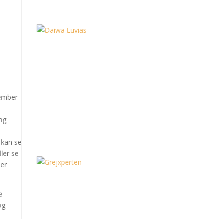
ember
ing
 kan se
ller se
ler
e
og