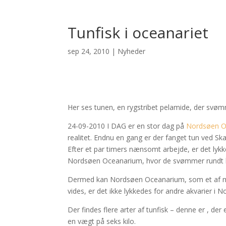
Tunfisk i oceanariet
sep 24, 2010
|
Nyheder
Her ses tunen, en rygstribet pelamide, der svø
24-09-2010 I DAG er en stor dag på
Nordsøen O
realitet. Endnu en gang er der fanget tun ved Sk
Efter et par timers nænsomt arbejde, er det lykke
Nordsøen Oceanarium, hvor de svømmer rundt bla
Dermed kan Nordsøen Oceanarium, som et af mege
vides, er det ikke lykkedes for andre akvarier i 
Der findes flere arter af tunfisk – denne er , der
en vægt på seks kilo.