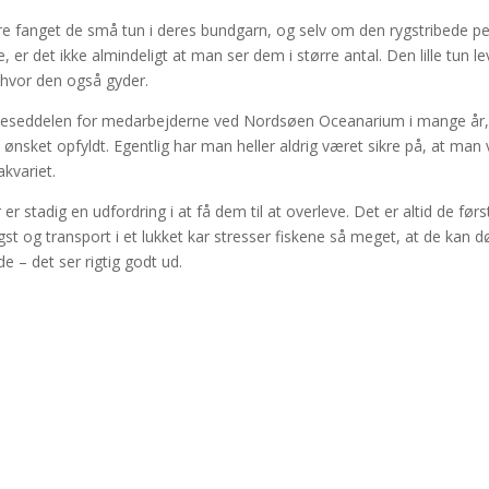
gere fanget de små tun i deres bundgarn, og selv om den rygstribede p
 er det ikke almindeligt at man ser dem i større antal. Den lille tun le
, hvor den også gyder.
ønskeseddelen for medarbejderne ved Nordsøen Oceanarium i mange år
ønsket opfyldt. Egentlig har man heller aldrig været sikre på, at man v
akvariet.
r stadig en udfordring i at få dem til at overleve. Det er altid de førs
gst og transport i et lukket kar stresser fiskene så meget, at de kan d
e – det ser rigtig godt ud.