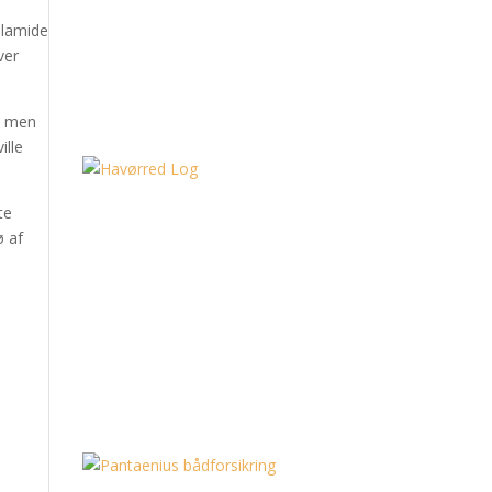
elamide
ver
, men
ille
te
ø af