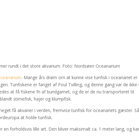
mmer rundt i det store akvarium. Foto: Nordsøen Oceanarium
ceanarium
. Mange års drøm om at kunne vise tunfisk i oceanariet er
agen. Tunfiskene er fanget af Poul Tvilling, og denne gang var de ikke
des at få fiskene fri af bundgarnet, og de er de nu transporteret til
ndt stimefisk, hajer og klumpfisk.
t få akvarier i verden, fremvise tunfisk for oceanariets gæster. Så
Nordeuropa at holde tunfisk.
 er en forholdsvis lille art. Den bliver maksimalt ca. 1 meter lang, og k