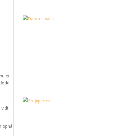
 nu en
 døde.
 vidt
an opnå