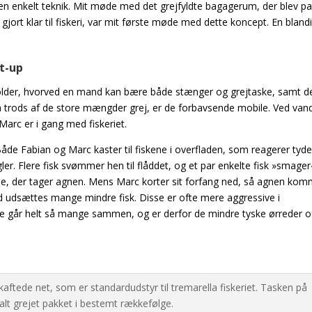
en enkelt teknik. Mit møde med det grejfyldte bagagerum, der blev p
gjort klar til fiskeri, var mit første møde med dette koncept.
En bland
et-up
holder, hvorved en mand kan bære både stænger og grejtaske, samt d
å trods af de store mængder grej, er de forbavsende mobile. Ved van
arc er i gang med fiskeriet.
. Både Fabian og Marc kaster til fiskene i overfladen, som reagerer tyde
gler. Flere fisk svømmer
hen til flåddet, og et par enkelte fisk »smager
ene, der tager agnen. Mens Marc korter sit forfang ned, så agnen ko
and udsættes mange mindre fisk. Disse
er ofte mere aggressive i
ke går helt så mange sammen, og er derfor de mindre tyske ørreder o