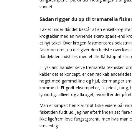
vandet.
Sådan rigger du op til tremarella fisker
Taklet under flåddet består af en enkeltkrog stø
krogtakler med en hvinende skarp spade-end krog. H
et nyt takel. Over krogen fastmonteres belastninge
fastmonteret, da det giver den bedste overførsel
flåddybden indstilles med et lille flådstop af si
I Tyskland handler selve tremarella teknikken o
kalder det et koncept, er den radikalt anderledes 
noget med gammel line og hjul, der mangler
smø
komme til. Et godt eksempel er, at priest, tang, 
lynhurtigt aflivet og afkroget, hvorefter der på
Man er simpelt hen klar til at fiske videre på un
fisketiden fuldt ud. Jeg har efterhånden set flere
ikke ligefrem love fangstgaranti, men hvis man e
væsentligt.