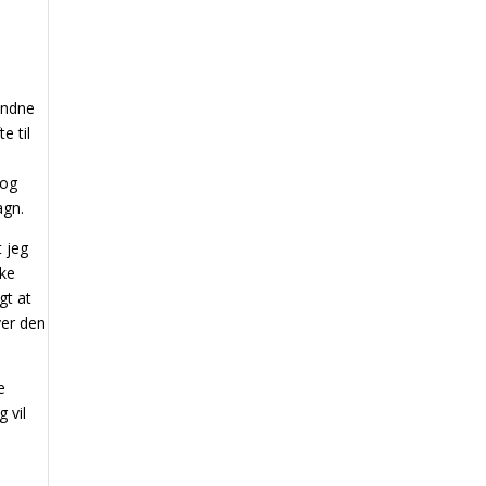
bundne
e til
 og
agn.
 jeg
kke
gt at
ver den
e
 vil