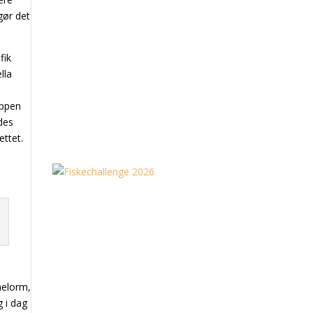
gør det
fik
lla
oppen
ndes
ættet.
melorm,
 i dag