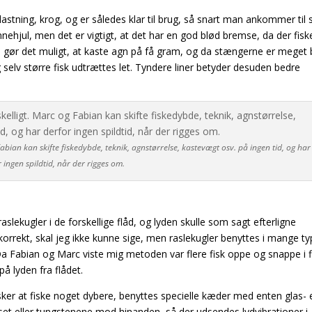
stning, krog, og er således klar til brug, så snart man ankommer til 
pinnehjul, men det er vigtigt, at det har en god blød bremse, da der fi
ne gør det muligt, at kaste agn på få gram, og da stængerne er meget 
selv større fisk udtrættes let. Tyndere liner betyder desuden bedre
bian kan skifte fiskedybde, teknik, agnstørrelse, kastevægt osv. på ingen tid, og har
 ingen spildtid, når der rigges om.
slekugler i de forskellige flåd, og lyden skulle
som sagt efterligne
 korrekt, skal jeg ikke kunne sige, men raslekugler benyttes i mange ty
 Da Fabian og Marc viste mig metoden var flere fisk oppe og snappe i f
på lyden fra flådet.
ker at fiske noget dybere, benyttes specielle kæder med enten glas- e
set eller tungstenene mod hinanden, så der udsendes lydvibrationer i