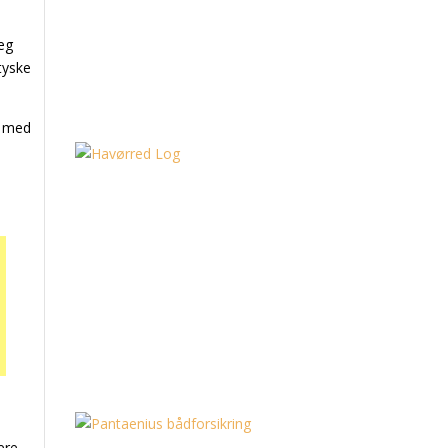
Jeg
tyske
en med
ere