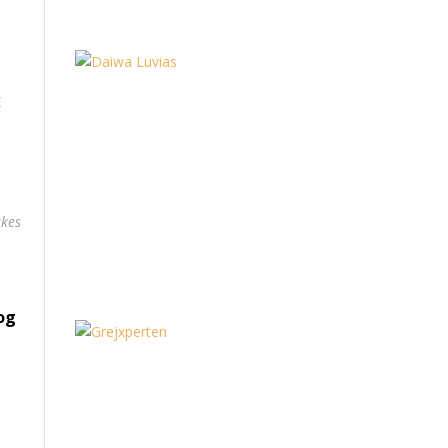
E
skes
 og