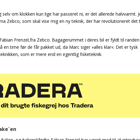
selv om klokken kun lige har passeret ni, er det allerede halvvarmt. 
rma Zebco, som skal vise mig en ny teknik, der har revolutioneret det 
Fabian Frenzel,fra Zebco. Bagagerummet i deres
bil er fyldt til rand
gå en time før de får pakket ud, da Marc siger »alles klar«. Det er tysk
teknikken, som er mere end en egentlig fisketeknik.
take´en
Italien, og italienskfødte Fabian Frenzel har
været med til at introduc