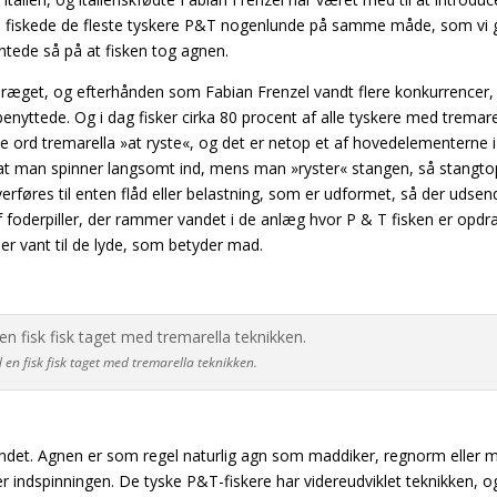
age fiskede de fleste tyskere P&T nogenlunde på samme måde, som vi 
ntede så på at fisken tog agnen.
præget, og efterhånden som Fabian Frenzel vandt flere konkurrencer, 
benyttede. Og i dag fisker
cirka 80 procent af alle tyskere med tremare
ske ord tremarella »at ryste«, og det er netop et af hovedelementerne i
å, at man spinner langsomt ind, mens man »ryster« stangen, så stangt
verføres til enten flåd eller belastning, som er udformet, så der udse
 foderpiller, der rammer vandet i de anlæg hvor P & T fisken er opdr
 er vant til de lyde, som betyder mad.
en fisk fisk taget med tremarella teknikken.
ndet. Agnen er som regel naturlig agn som maddiker, regnorm eller 
indspinningen. De tyske P&T-fiskere har videreudviklet teknikken, og