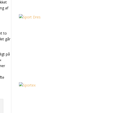
akket
ing af
et to
det går
ligt på
«
mmer
fte