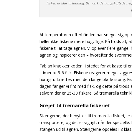
Fisken er klar til landing. Bemærk det langskaftede net
At temperaturen efterhånden har sneget sig op o
heller ikke fiskene mere hugvillige. På trods af, 
fiskene til at tage agnen. Vi oplever flere gange
agnen og inspicerer den – hvorefter de svømmer 
Fabian knækker koden: I stedet for at kaste til e
stimer af 3-6 fisk. Fiskene reagerer meget agg
hurtigt udtrættes med den lange bløde
stang. Fi
dagen fanger vi
fint med fisk, og dette på trods a
selvom der er 25-30 fiskere. Så tremarella tekni
Grejet til tremarella fiskeriet
Stængerne, der benyttes til tremarella fiskeri, 
transportere, og det er vigtigt, når der speciel
stangen ud til agnen. Stængerne opdeles i 8 kla