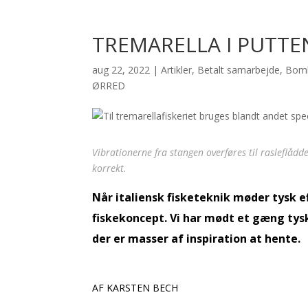
TREMARELLA I PUTTE
aug 22, 2022
|
Artikler
,
Betalt samarbejde
,
Bomb
ØRRED
Vibrationerne fra stangen overføres til rasleflådd
korrekt.
Når italiensk fisketeknik møder tysk 
fiskekoncept. Vi har mødt et gæng tysk
der er masser af inspiration at hente.
AF KARSTEN BECH