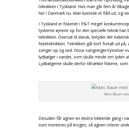
teknikken i Tyskland. Hvis man går fem år tilb
her i Danmark nu. Man kastede et flåd ud, og ve
I Tyskland er fiskeriet i P&T meget konkurrence
tyskerne øjnene op for den specielle teknik han 
teknikken. Oversat til dansk, betyder det italien
fisketeknikken. Teknikken går kort fortalt ud p
svinger op og ned. Disse svingninger/rystelser o
lydbølger i vandet, som skulle minde om lyden af
Lydbølgerne skulle derfor tiltrække fiskene, som
Marc Bauer med 
Desuden får agnen en ekstra lokkende gang i va
som monteres på krogen, så agnen roterer under 