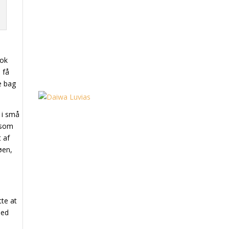
nok
 få
e bag
t i små
 som
t af
søen,
tte at
med