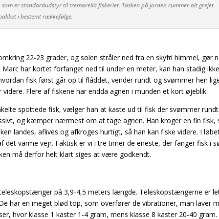
, som er standardudstyr til tremarella fiskeriet. Tasken på jorden rummer alt grejet
pakket i bestemt rækkefølge.
mkring 22-23 grader, og solen stråler ned fra en skyfri himmel, gør 
at Marc har kortet forfanget ned til under en meter, kan han stadig ikke
, hvordan fisk først går op til flåddet, vender rundt og svømmer hen lig
videre. Flere af fiskene har endda agnen i munden et kort øjeblik.
nkelte spottede fisk, vælger han at kaste ud til fisk der svømmer rund
ressivt, og kæmper nærmest om at tage agnen. Han kroger en fin fisk,
sken landes, aflives og afkroges hurtigt, så han kan fiske videre. I løbe
f det varme vejr. Faktisk er vi i tre timer de eneste, der fanger fisk i 
kken må derfor helt klart siges at være godkendt.
er teleskopstænger på 3,9-4,5 meters længde. Teleskopstængerne er le
le. De har en meget blød top, som overfører de vibrationer, man laver 
sser, hvor klasse 1 kaster 1-4 gram, mens klasse 8 kaster 20-40 gram.