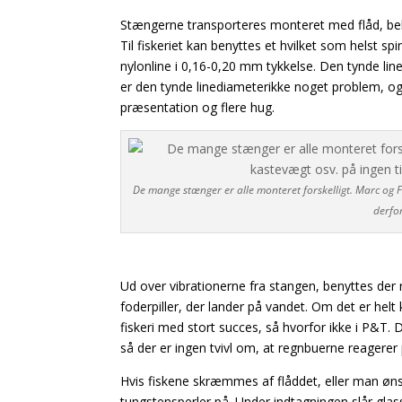
Stængerne transporteres monteret med flåd, bela
Til fiskeriet kan benyttes et hvilket som helst s
nylonline i 0,16-0,20 mm tykkelse. Den tynde li
er den tynde linediameterikke noget problem, og 
præsentation og flere hug.
De mange stænger er alle monteret forskelligt. Marc og Fa
derfor
Ud over vibrationerne fra stangen, benyttes der ra
foderpiller, der lander på vandet. Om det er helt
fiskeri med stort succes, så hvorfor ikke i P&T.
så der er ingen tvivl om, at regnbuerne reagerer 
Hvis fiskene skræmmes af flåddet, eller man øns
tungstensperler på. Under indtagningen slår glas