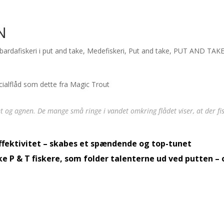
N
ardafiskeri i put and take
,
Medefiskeri
,
Put and take
,
PUT AND TAK
et og agnen. De mange små ringe i vandet omkring flådet viser, at der fi
effektivitet – skabes et spændende og top-tunet
e P & T fiskere, som folder talenterne ud ved putten –