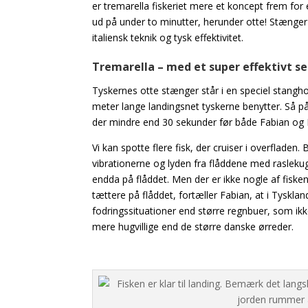
er tremarella fiskeriet mere et koncept
frem for 
ud på under to minutter, herunder otte! Stænger 
italiensk teknik og tysk effektivitet.
Tremarella – med et super effektivt s
Tyskernes otte stænger står i en speciel stang
meter lange landingsnet tyskerne benytter. Så p
der mindre end 30 sekunder før både Fabian og M
Vi kan spotte flere fisk, der cruiser i overfladen
vibrationerne og lyden fra flåddene med rasleku
endda på flåddet.
Men der er ikke nogle af fisk
tættere på flåddet, fortæller Fabian, at i Tyskl
fodringssituationer end større regnbuer, som ik
mere hugvillige end de større danske ørreder.