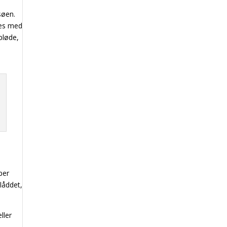
søen.
skes med
bløde,
per
låddet,
ller