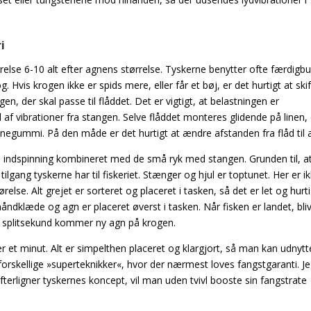
i
rrelse 6-10 alt efter agnens størrelse. Tyskerne benytter ofte færdig
vis krogen ikke er spids mere, eller får et bøj, er det hurtigt at skift
n, der skal passe til flåddet. Det er vigtigt, at belastningen er
 af vibrationer fra stangen. Selve flåddet monteres glidende på linen,
liconegummi. På den måde er det hurtigt at ændre afstanden fra flåd til 
m indspinning kombineret med de små ryk med stangen. Grunden til, at
tilgang tyskerne har til fiskeriet. Stænger og hjul er toptunet. Her er i
relse. Alt grejet er sorteret og placeret i tasken, så det er let og hurti
håndklæde og agn er placeret øverst i tasken. Når fisken er landet, bli
 et splitsekund kommer ny agn på krogen.
der et minut. Alt er simpelthen placeret og klargjort, så man kan udnytt
 forskellige »superteknikker«, hvor der nærmest loves fangstgaranti. Jeg
fterligner tyskernes koncept, vil man uden tvivl booste sin fangstrate