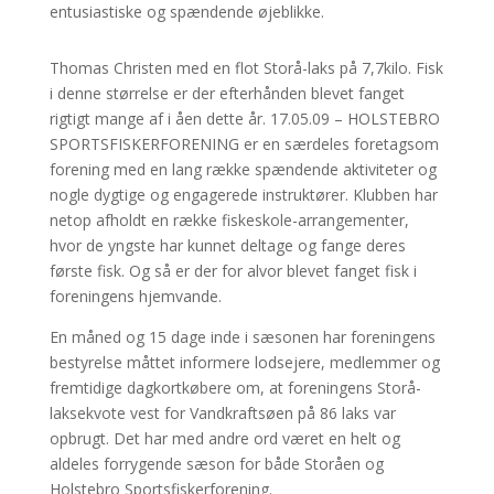
entusiastiske og spændende øjeblikke.
Thomas Christen med en flot Storå-laks på 7,7kilo. Fisk
i denne størrelse er der efterhånden blevet fanget
rigtigt mange af i åen dette år. 17.05.09 – HOLSTEBRO
SPORTSFISKERFORENING er en særdeles foretagsom
forening med en lang række spændende aktiviteter og
nogle dygtige og engagerede instruktører. Klubben har
netop afholdt en række fiskeskole-arrangementer,
hvor de yngste har kunnet deltage og fange deres
første fisk. Og så er der for alvor blevet fanget fisk i
foreningens hjemvande.
En måned og 15 dage inde i sæsonen har foreningens
bestyrelse måttet informere lodsejere, medlemmer og
fremtidige dagkortkøbere om, at foreningens Storå-
laksekvote vest for Vandkraftsøen på 86 laks var
opbrugt. Det har med andre ord været en helt og
aldeles forrygende sæson for både Storåen og
Holstebro Sportsfiskerforening.