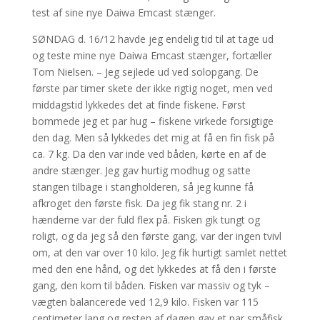
test af sine nye Daiwa Emcast stænger.
SØNDAG d. 16/12 havde jeg endelig tid til at tage ud
og teste mine nye Daiwa Emcast stænger, fortæller
Tom Nielsen. – Jeg sejlede ud ved solopgang. De
første par timer skete der ikke rigtig noget, men ved
middagstid lykkedes det at finde fiskene. Først
bommede jeg et par hug – fiskene virkede forsigtige
den dag. Men så lykkedes det mig at få en fin fisk på
ca. 7 kg. Da den var inde ved båden, kørte en af de
andre stænger. Jeg gav hurtig modhug og satte
stangen tilbage i stangholderen, så jeg kunne få
afkroget den første fisk. Da jeg fik stang nr. 2 i
hænderne var der fuld flex på. Fisken gik tungt og
roligt, og da jeg så den første gang, var der ingen tvivl
om, at den var over 10 kilo. Jeg fik hurtigt samlet nettet
med den ene hånd, og det lykkedes at få den i første
gang, den kom til båden. Fisken var massiv og tyk –
vægten balancerede ved 12,9 kilo. Fisken var 115
centimeter lang og resten af dagen gav et par småfisk,