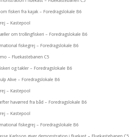
emonstration i fluekast – Fluekastebanen C5
 om fiskeri fra kajak – Foredragslokale B6
rej – Kastepool
æller om trollingfiskeri – Foredragslokale B6
rnational fiskegrej – Foredragslokale B6
 demo – Fluekastebanen C5
iskeri og takler – Foredragslokale B6
ulp Alive – Foredragslokale B6
rej – Kastepool
efter havørred fra båd – Foredragslokale B6
rej – Kastepool
rnational fiskegrej – Foredragslokale B6
asse Karlsson giver demonstration i fluekast – Fluekastebanen C5