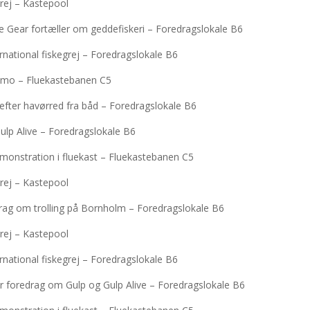
rej – Kastepool
e Gear fortæller om geddefiskeri – Foredragslokale B6
rnational fiskegrej – Foredragslokale B6
 demo – Fluekastebanen C5
efter havørred fra båd – Foredragslokale B6
ulp Alive – Foredragslokale B6
emonstration i fluekast – Fluekastebanen C5
rej – Kastepool
drag om trolling på Bornholm – Foredragslokale B6
rej – Kastepool
rnational fiskegrej – Foredragslokale B6
er foredrag om Gulp og Gulp Alive – Foredragslokale B6