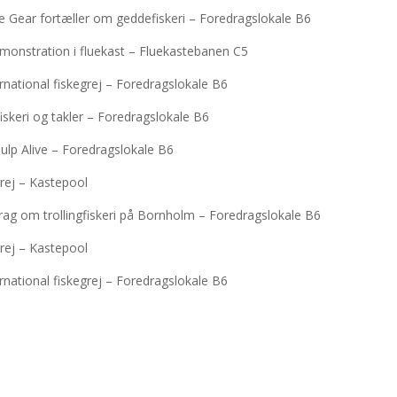
e Gear fortæller om geddefiskeri – Foredragslokale B6
emonstration i fluekast – Fluekastebanen C5
rnational fiskegrej – Foredragslokale B6
iskeri og takler – Foredragslokale B6
ulp Alive – Foredragslokale B6
rej – Kastepool
rag om trollingfiskeri på Bornholm – Foredragslokale B6
rej – Kastepool
rnational fiskegrej – Foredragslokale B6