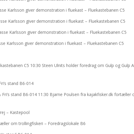
asse Karlsson giver demonstration i fluekast – Fluekastebanen C5
sse Karlsson giver demonstration i fluekast – Fluekastebanen C5
asse Karlsson giver demonstration i fluekast – Fluekastebanen C5
sse Karlsson giver demonstration i fluekast – Fluekastebanen C5
kastebanen C5 10:30 Steen Ulnits holder foredrag om Gulp og Gulp Al
Fri’s stand B6-014
Fri’s stand B6-014 11:30 Bjarne Poulsen fra kajakfisker.dk fortæller
rej – Kastepool
æller om trollingfiskeri – Foredragslokale B6