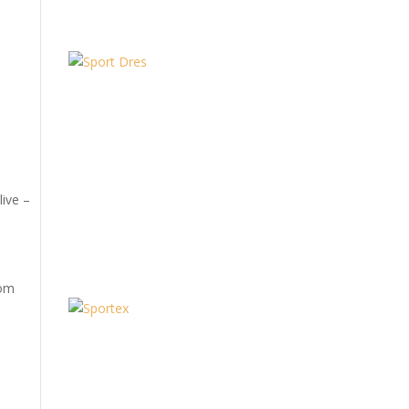
ive –
 om