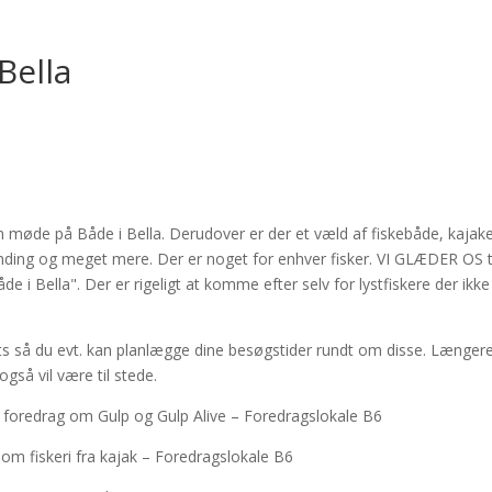
Bella
n møde på Både i Bella. Derudover er der et væld af fiskebåde, kajake
nding og meget mere. Der er noget for enhver fisker. VI GLÆDER OS ti
e i Bella". Der er rigeligt at komme efter selv for lystfiskere der ikke
ts så du evt. kan planlægge dine besøgstider rundt om disse. Længer
gså vil være til stede.
r foredrag om Gulp og Gulp Alive – Foredragslokale B6
 om fiskeri fra kajak – Foredragslokale B6