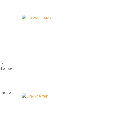
r,
l at se
e nede