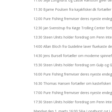
11:00 Silja Longhurst og Lasse Karlsson giver d
11:30 Bjarne Poulsen fra kajakfisker.dk fortæller
12:00 Pure Fishing fremviser deres nyeste endeg
12:30 Jan Svenstrup fra Køge Trolling Center fort
13:30 Steen Ulnits holder foredrag om Penn Inte
14:00 Allan Bloch fra Guideline laver fluekaste
14:30 Jens Bursell fortæller om moderne spinnef
15:30 Steen Ulnits holder foredrag om Gulp og G
16:00 Pure Fishing fremviser deres nyeste endeg
16:30 Thomas Hansen fortæller om kastefiskeri 
17:00 Pure Fishing fremviser deres nyeste endeg
17:30 Steen Ulnits holder foredrag om Penn Inte
Mandag den 1. marts 16:00 Silja Longhurst og L