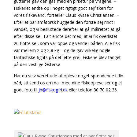
gutterne gav den gas med en pirketur på vragene. –
Fiskeriet
endte op i noget rigtigt godt sejfiskeri for
vores fiskevand, fortæller Claus Rysse Christiansen.
–
Efter et par småtorsk huggede den første sej midt i
vandet, og vi besluttede derefter at gå
målrettet at gå
efter disse sej. I alt endte det med, at vi fik overlistet
20 flotte sej, som var oppe og
vende i båden. Alle fisk
var mellem 2 og 2,8 kg – og de gav virkelig nogle
fantastiske fights på det
lette grej. Fiskene blev fanget
på den vestlige Østersø.
Har du selv været ude at opleve noget spændende i din
båd, så send os en mail med dine fiskeoplevelser og et
godt foto til
jb@fiskogfri.dk
eller telefon 30 70 02 36.