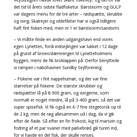
det tid til årets sidste fladfisketur. Børsteorm og GULP
var dagens menu for de tre arter – rødspætte, skrubbe
og ising. Skalrejer og sildefileter har vi også tidligere
haft fint fiskeri med, men nr.1 er børsteorm/sandorm.
– Vi måtte finde en anden udgangshavn end vores
egen Lynetten, fordi indsejlingen var lukket i 12 dage
på grund af broen/dæmningen til Lynetteholmens
byggeri, mens de fik broklappen på. Derfor benyttede
vi rampen i nabohavnen Sundby Sejlforening.
– Fiskene var i fint nappehumør, og der var fine
størrelser på fiskene. De største skrubber og
rødspætter lå på 8-900 gram, og isingerne, som
normalt er noget mindre, lå på 3-400 gram, så det var
super spisefisk. Vi fik også en 6-7 fine stegetorsk op til
de 2 kg, men de røg allesammen ud i dag, da vi gik
efter de flade. Så efter en fin frokost, kig til marsvin og
fodring af et par svaner med pølsebrød gik turen ind,
for vi havde en del fisk, der skulle renses.