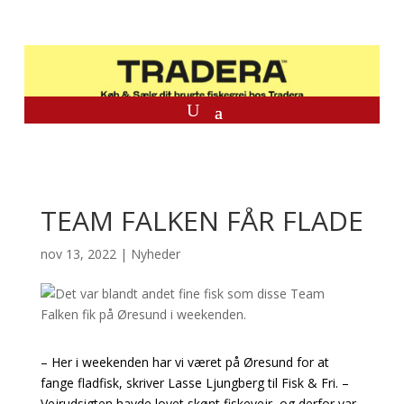
TEAM FALKEN FÅR FLADE
nov 13, 2022
|
Nyheder
– Her i weekenden har vi været på Øresund for at
fange fladfisk, skriver Lasse Ljungberg til Fisk & Fri. –
Vejrudsigten havde lovet skønt fiskevejr, og derfor var