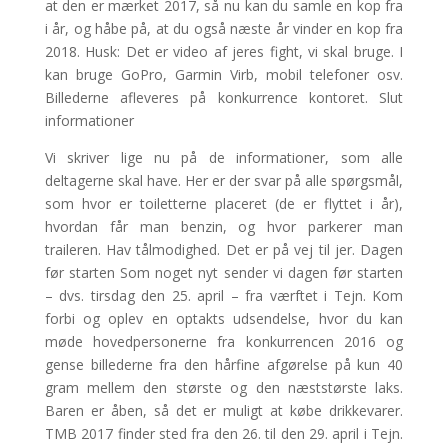
at den er mærket 2017, så nu kan du samle en kop fra
i år, og håbe på, at du også næste år vinder en kop fra
2018. Husk: Det er video af jeres fight, vi skal bruge. I
kan bruge GoPro, Garmin Virb, mobil telefoner osv.
Billederne afleveres på konkurrence kontoret. Slut
informationer
Vi skriver lige nu på de informationer, som alle
deltagerne skal have. Her er der svar på alle spørgsmål,
som hvor er toiletterne placeret (de er flyttet i år),
hvordan får man benzin, og hvor parkerer man
traileren. Hav tålmodighed. Det er på vej til jer. Dagen
før starten Som noget nyt sender vi dagen før starten
– dvs. tirsdag den 25. april – fra værftet i Tejn. Kom
forbi og oplev en optakts udsendelse, hvor du kan
møde hovedpersonerne fra konkurrencen 2016 og
gense billederne fra den hårfine afgørelse på kun 40
gram mellem den største og den næststørste laks.
Baren er åben, så det er muligt at købe drikkevarer.
TMB 2017 finder sted fra den 26. til den 29. april i Tejn.