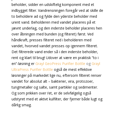
beholder, sidder en udskiftelig komponent med et
indbygget filter. Vandrensningen foregår ved at skille de
to beholdere ad og fylde den yderste beholder med
urent vand. Beholderen med vandet placeres på et
jævnt underlag, og den inderste beholder placeres hen
over åbningen med bunden (og filteret) først. Ved
håndkraft, presses filteret ned i beholderen med
vandet, hvorved vandet presses op igennem filteret.
Det filtrerede vand ender så i den inderste beholder,
rent og klart til brug! Udover at være en praktisk ”to i
en”-løsning er
Grayl GeoPress Purifier Bottle
og
Grayl
UltraPress Purifier Bottle
også de mest effektive
løsninger på markedet lige nu, eftersom filteret renser
vandet for absolut alt – bakterier, vira, protozoer,
tungmetaller og salte, samt partikler og sedimenter.
Og som prikken over i’et, er de selvfølgelig også
udstyret med et aktivt kulfilter, der fjerner både lugt og
dårlig smag.