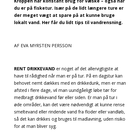
Kroppen har konstant brug for væske – også når
du er på fisketur. Især på de lidt længere ture er
der meget vægt at spare på at kunne bruge
lokalt vand. Her får du lidt tips til vandrensning.
AF EVA MYRSTEN PERSSON
RENT DRIKKEVAND
er noget af det allervigtigste at
have til rådighed når man er på tur. På en dagstur kan
behovet nemt dækkes med en drikkedunk, men er man
afsted i flere dage, vil man uundgåeligt løbe tør for
medbragt drikkevand før eller siden. Er man på tur i
øde områder, kan det være nødvendigt at kunne rense
smeltevand eller rindende vand fra floder eller vandløb,
så det kan drikkes og bruges til madlavning, uden risiko
for at man bliver syg.