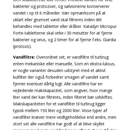
bakterier og protozoer, og sølvionerne konserverer
vandet i op til 6 måneder. Vær opmærksom på at
uklart eller grumset vand skal filtreres inden det
behandles med tabletter eller dråber. Katadyn Micropur
Forte-tabletterne skal virke i 30 minutter for at fjerne
bakterier og virus, og 2 timer for at fjerne f.eks. Giardia
(protozo).
Vandfiltre:
Overordnet set, er vandfiltre til turbrug
enten mekaniske eller manuelle. Som en ekstra luksus,
er nogle varianter desuden udstyret med et aktivt
kulfilter der også forbedrer smagen af vandet samt
fjerner eventuel dårlig lugt. Alle vandfiltre har en
vejledende makskapacitet, som angiver, hvor mange
liter vand der kan filtreres, inden filteret bør udskiftes.
Makskapaciteten for et vandfilter til turbrug ligger
typisk mellem 150 liter og 2000 liter. Visse typer af
vandfilter kræver mere vedligeholdelse end andre, men
stort set alle vandfiltre har godt af at blive skyllet