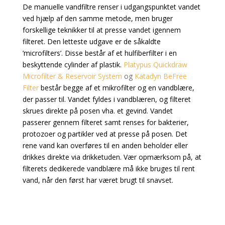
De manuelle vandfiltre renser i udgangspunktet vandet
ved hjælp af den samme metode, men bruger
forskellige teknikker til at presse vandet igennem
filteret. Den letteste udgave er de såkaldte
’microfilters’. Disse består af et hulfiberfilter i en
beskyttende cylinder af plastik.
Platypus Quickdraw
Microfilter & Reservoir System
og
Katadyn BeFree
Filter
består begge af et mikrofilter og en vandblære,
der passer til. Vandet fyldes i vandblæren, og filteret
skrues direkte på posen vha. et gevind. Vandet
passerer gennem filteret samt renses for bakterier,
protozoer og partikler ved at presse på posen. Det
rene vand kan overføres til en anden beholder eller
drikkes direkte via drikketuden. Vær opmærksom på, at
filterets dedikerede vandblære må ikke bruges til rent
vand, når den først har været brugt til snavset.