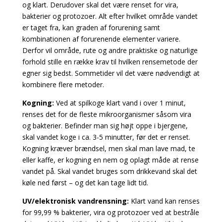
og klart. Derudover skal det være renset for vira,
bakterier og protozoer. Alt efter hvilket område vandet
er taget fra, kan graden af forurening samt
kombinationen af forurenende elementer variere.
Derfor vil område, rute og andre praktiske og naturlige
forhold stille en række krav til hvilken rensemetode der
egner sig bedst. Sommetider vil det være nødvendigt at
kombinere flere metoder.
Kogning:
Ved at spilkoge klart vand i over 1 minut,
renses det for de fleste mikroorganismer såsom vira
og bakterier. Befinder man sig højt oppe i bjergene,
skal vandet koge i ca. 3-5 minutter, før det er renset.
Kogning kræver brændsel, men skal man lave mad, te
eller kaffe, er kogning en nem og oplagt måde at rense
vandet på. Skal vandet bruges som drikkevand skal det
køle ned først – og det kan tage lidt tid.
UV/elektronisk vandrensning:
Klart vand kan renses
for 99,99 % bakterier, vira og protozoer ved at bestråle