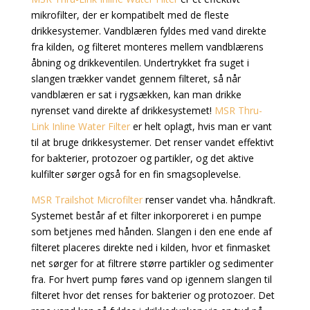
mikrofilter, der er kompatibelt med de fleste
drikkesystemer. Vandblæren fyldes med vand direkte
fra kilden, og filteret monteres mellem vandblærens
åbning og drikkeventilen. Undertrykket fra suget i
slangen trækker vandet gennem filteret, så når
vandblæren er sat i rygsækken, kan man drikke
nyrenset vand direkte af drikkesystemet!
MSR Thru-
Link Inline Water Filter
er helt oplagt, hvis man er vant
til at bruge drikkesystemer. Det renser vandet effektivt
for bakterier, protozoer og partikler, og det aktive
kulfilter sørger også for en fin smagsoplevelse.
MSR Trailshot Microfilter
renser vandet vha. håndkraft.
Systemet består af et filter inkorporeret i en pumpe
som betjenes med hånden. Slangen i den ene ende af
filteret placeres direkte ned i kilden, hvor et finmasket
net sørger for at filtrere større partikler og sedimenter
fra. For hvert pump føres vand op igennem slangen til
filteret hvor det renses for bakterier og protozoer. Det