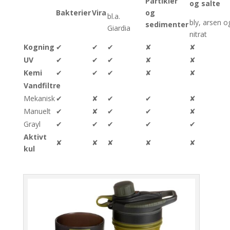
Partikler
og salte
Bakterier
Vira
og
bl.a.
bly, arsen o
sedimenter
Giardia
nitrat
Kogning
✔︎
✔︎
✔︎
✘
✘
UV
✔︎
✔︎
✔︎
✘
✘
Kemi
✔︎
✔︎
✔︎
✘
✘
Vandfiltre
Mekanisk
✔︎
✘
✔︎
✔︎
✘
Manuelt
✔︎
✘
✔︎
✔︎
✘
Grayl
✔︎
✔︎
✔︎
✔︎
✔︎
Aktivt
✘
✘
✘
✘
✘
kul