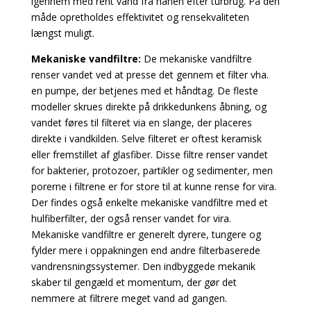
igennem med rent vand fra hanen efter turbrug. På den
måde opretholdes effektivitet og rensekvaliteten
længst muligt.
Mekaniske vandfiltre:
De mekaniske vandfiltre
renser vandet ved at presse det gennem et filter vha.
en pumpe, der betjenes med et håndtag. De fleste
modeller skrues direkte på drikkedunkens åbning, og
vandet føres til filteret via en slange, der placeres
direkte i vandkilden. Selve filteret er oftest keramisk
eller fremstillet af glasfiber. Disse filtre renser vandet
for bakterier, protozoer, partikler og sedimenter, men
porerne i filtrene er for store til at kunne rense for vira.
Der findes også enkelte mekaniske vandfiltre med et
hulfiberfilter, der også renser vandet for vira.
Mekaniske vandfiltre er generelt dyrere, tungere og
fylder mere i oppakningen end andre filterbaserede
vandrensningssystemer. Den indbyggede mekanik
skaber til gengæld et momentum, der gør det
nemmere at filtrere meget vand ad gangen.