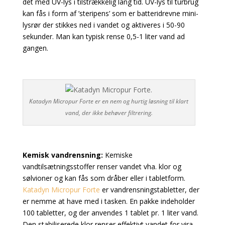
det med UV-lys i tilstrækkelig lang tid. UV-lys til turbrug
kan fås i form af ’steripens’ som er batteridrevne mini-
lysrør der stikkes ned i vandet og aktiveres i 50-90
sekunder. Man kan typisk rense 0,5-1 liter vand ad
gangen.
Katadyn Micropur Forte er en nem og hurtig løsning til klart
vand, der ikke behøver filtrering.
Kemisk vandrensning:
Kemiske
vandtilsætningsstoffer renser vandet vha. klor og
sølvioner og kan fås som dråber eller i tabletform.
Katadyn Micropur Forte
er vandrensningstabletter, der
er nemme at have med i tasken. En pakke indeholder
100 tabletter, og der anvendes 1 tablet pr. 1 liter vand.
Den stabiliserede klor renser effektivt vandet for vira,