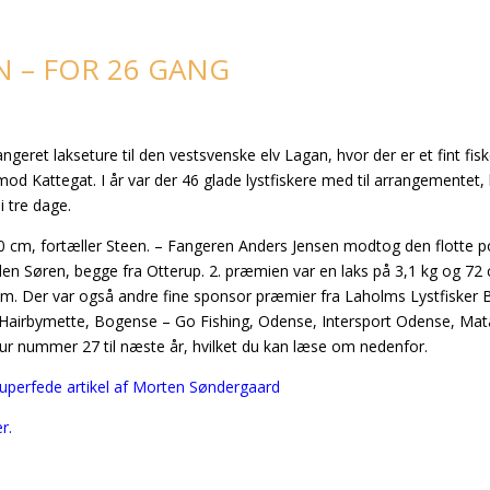
N – FOR 26 GANG
geret lakseture til den vestsvenske elv Lagan, hvor der er et fint fisk
od Kattegat. I år var der 46 glade lystfiskere med til arrangementet,
 tre dage.
 90 cm, fortæller Steen. – Fangeren Anders Jensen modtog den flotte p
 Søren, begge fra Otterup. 2. præmien var en laks på 3,1 kg og 72
 cm. Der var også andre fine sponsor præmier fra Laholms Lystfisker B
 Hairbymette, Bogense – Go Fishing, Odense, Intersport Odense, Mat
 tur nummer 27 til næste år, hvilket du kan læse om nedenfor.
uperfede artikel af Morten Søndergaard
r.