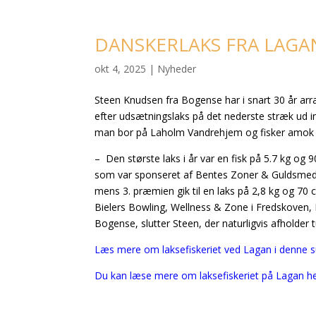
DANSKERLAKS FRA LAGA
okt 4, 2025
|
Nyheder
Steen Knudsen fra Bogense har i snart 30 år arran
efter udsætningslaks på det nederste stræk ud im
man bor på Laholm Vandrehjem og fisker amok i
– Den største laks i år var en fisk på 5.7 kg og
som var sponseret af Bentes Zoner & Guldsmeden
mens 3. præmien gik til en laks på 2,8 kg og 70
Bielers Bowling, Wellness & Zone i Fredskoven,
Bogense, slutter Steen, der naturligvis afholder
Læs mere om laksefiskeriet ved Lagan i denne s
Du kan læse mere om laksefiskeriet på Lagan he