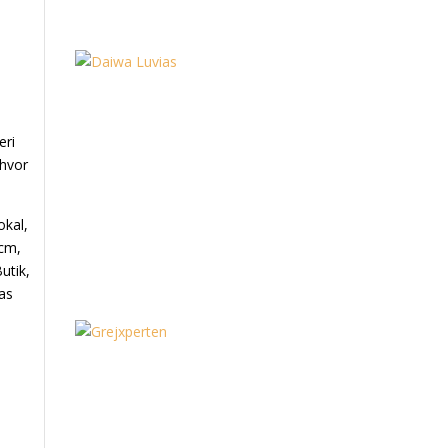
eri
 hvor
okal,
 cm,
utik,
as