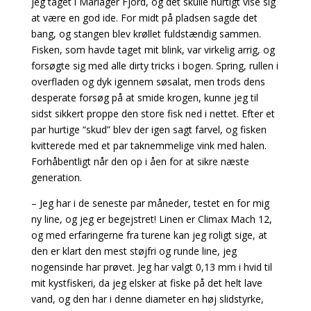
jeg taget i Mariager Fjord, og det skulle hurtigt vise sig
at være en god ide. For midt på pladsen sagde det
bang, og stangen blev krøllet fuldstændig sammen.
Fisken, som havde taget mit blink, var virkelig arrig, og
forsøgte sig med alle dirty tricks i bogen. Spring, rullen i
overfladen og dyk igennem søsalat, men trods dens
desperate forsøg på at smide krogen, kunne jeg til
sidst sikkert proppe den store fisk ned i nettet. Efter et
par hurtige “skud” blev der igen sagt farvel, og fisken
kvitterede med et par taknemmelige vink med halen.
Forhåbentligt når den op i åen for at sikre næste
generation.
– Jeg har i de seneste par måneder, testet en for mig
ny line, og jeg er begejstret! Linen er Climax Mach 12,
og med erfaringerne fra turene kan jeg roligt sige, at
den er klart den mest støjfri og runde line, jeg
nogensinde har prøvet. Jeg har valgt 0,13 mm i hvid til
mit kystfiskeri, da jeg elsker at fiske på det helt lave
vand, og den har i denne diameter en høj slidstyrke,