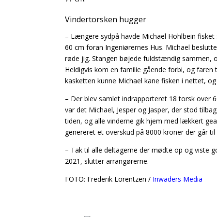
Vindertorsken hugger
– Længere sydpå havde Michael Hohlbein fisket si
60 cm foran Ingeniørernes Hus. Michael beslutted
røde jig. Stangen bøjede fuldstændig sammen, og 
Heldigvis kom en familie gående forbi, og faren
kasketten kunne Michael kane fisken i nettet, og 
– Der blev samlet indrapporteret 18 torsk over 
var det Michael, Jesper og Jasper, der stod tilb
tiden, og alle vinderne gik hjem med lækkert gea
genereret et overskud på 8000 kroner der går til
– Tak til alle deltagerne der mødte op og viste g
2021, slutter arrangørerne.
FOTO: Frederik Lorentzen /
Inwaders Media