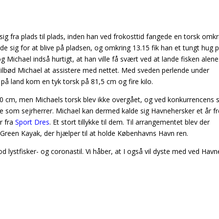
g fra plads til plads, inden han ved frokosttid fangede en torsk omkr
e sig for at blive på pladsen, og omkring 13.15 fik han et tungt hug 
Michael indså hurtigt, at han ville få svært ved at lande fisken alene
 tilbød Michael at assistere med nettet. Med sveden perlende under
på land kom en tyk torsk på 81,5 cm og fire kilo.
60 cm, men Michaels torsk blev ikke overgået, og ved konkurrencens s
age som sejrherrer. Michael kan dermed kalde sig Havnehersker et år f
r fra
Sport Dres
. Et stort tillykke til dem. Til arrangementet blev der
 Green Kayak, der hjælper til at holde Københavns Havn ren.
od lystfisker- og coronastil. Vi håber, at I også vil dyste med ved Hav