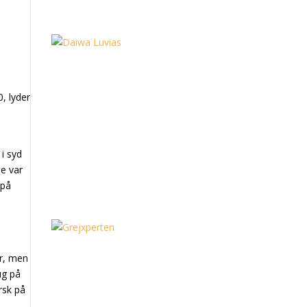
, lyder
 i syd
ne var
 på
er, men
ug på
rsk på