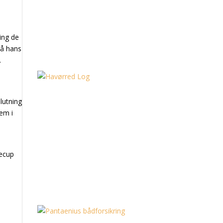
ing de
på hans
.
lutning
rem i
necup