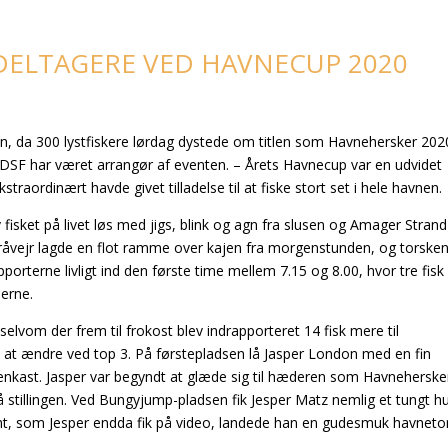
 DELTAGERE VED HAVNECUP 2020
, da 300 lystfiskere lørdag dystede om titlen som Havnehersker 2020
F har været arrangør af eventen. – Årets Havnecup var en udvidet
kstraordinært havde givet tilladelse til at fiske stort set i hele havnen.
 fisket på livet løs med jigs, blink og agn fra slusen og Amager Strand
e gråvejr lagde en flot ramme over kajen fra morgenstunden, og torske
pporterne livligt ind den første time mellem 7.15 og 8.00, hvor tre fisk
serne.
selvom der frem til frokost blev indrapporteret 14 fisk mere til
il at ændre ved top 3. På førstepladsen lå Jasper London med en fin
genkast. Jasper var begyndt at glæde sig til hæderen som Havnehersk
på stillingen. Ved Bungyjump-pladsen fik Jesper Matz nemlig et tungt h
fight, som Jesper endda fik på video, landede han en gudesmuk havneto