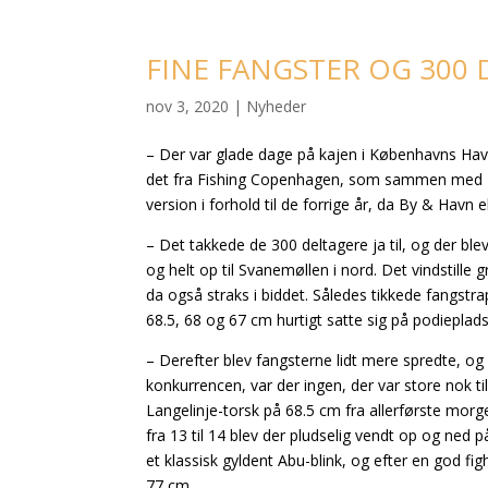
FINE FANGSTER OG 300
nov 3, 2020
|
Nyheder
– Der var glade dage på kajen i Københavns Havn
det fra Fishing Copenhagen, som sammen med DS
version i forhold til de forrige år, da
By & Havn
e
– Det takkede de 300 deltagere ja til, og der blev
og helt op til Svanemøllen i nord. Det vindstill
da også straks i biddet. Således tikkede fangstra
68.5, 68 og 67 cm hurtigt satte sig på podieplad
– Derefter blev fangsterne lidt mere spredte, og 
konkurrencen, var der ingen, der var store nok t
Langelinje-torsk på 68.5 cm fra allerførste mor
fra 13 til 14 blev der pludselig vendt op og ned 
et klassisk gyldent Abu-blink, og efter en god 
77 cm.