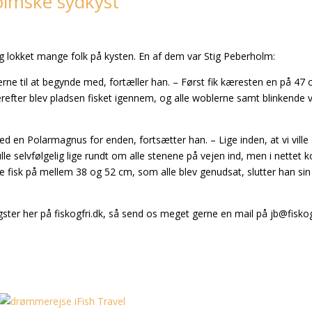
olmske sydkyst
elig lokket mange folk på kysten. En af dem var Stig Peberholm:
øjerne til at begynde med, fortæller han. – Først fik kæresten en på 47 
efter blev pladsen fisket igennem, og alle woblerne samt blinkende 
d en Polarmagnus for enden, fortsætter han. – Lige inden, at vi ville 
lle selvfølgelig lige rundt om alle stenene på vejen ind, men i nettet 
ire fisk på mellem 38 og 52 cm, som alle blev genudsat, slutter han sin
gster her på fiskogfri.dk, så send os meget gerne en mail på
jb@fiskog