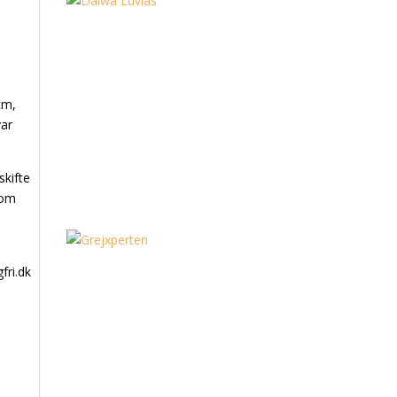
cm,
var
skifte
kom
fri.dk