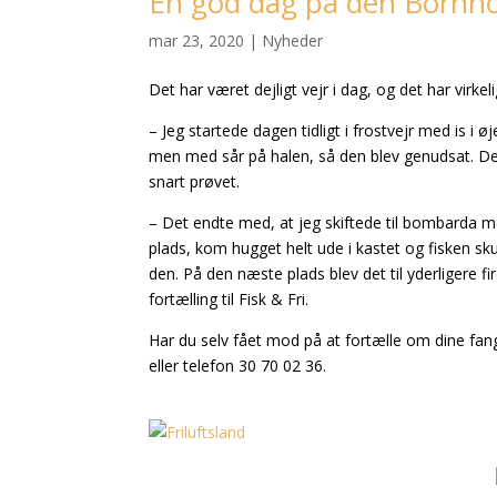
En god dag på den Bornh
mar 23, 2020
|
Nyheder
Det har været dejligt vejr i dag, og det har virk
– Jeg startede dagen tidligt i frostvejr med is i 
men med sår på halen, så den blev genudsat. Der
snart prøvet.
– Det endte med, at jeg skiftede til bombarda me
plads, kom hugget helt ude i kastet og fisken sku
den. På den næste plads blev det til yderligere f
fortælling til Fisk & Fri.
Har du selv fået mod på at fortælle om dine fan
eller telefon 30 70 02 36.