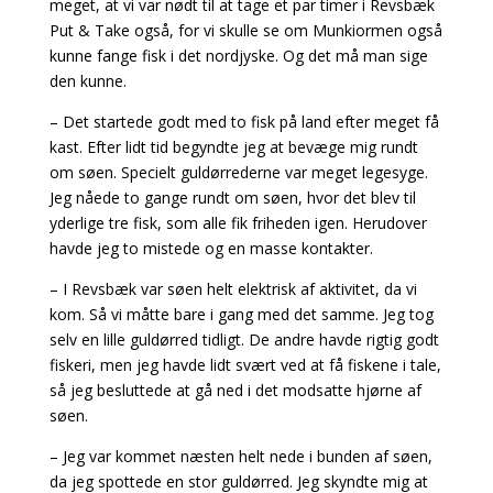
meget, at vi var nødt til at tage et par timer i
Revsbæk
Put & Take
også, for vi skulle se om Munkiormen også
kunne fange fisk i det nordjyske. Og det må man sige
den kunne.
– Det startede godt med to fisk på land efter meget få
kast. Efter lidt tid begyndte jeg at bevæge mig rundt
om søen. Specielt guldørrederne var meget legesyge.
Jeg nåede to gange rundt om søen, hvor det blev til
yderlige tre fisk, som alle fik friheden igen. Herudover
havde jeg to mistede og en masse kontakter.
– I Revsbæk var søen helt elektrisk af aktivitet, da vi
kom. Så vi måtte bare i gang med det samme. Jeg tog
selv en lille guldørred tidligt. De andre havde rigtig godt
fiskeri, men jeg havde lidt svært ved at få fiskene i tale,
så jeg besluttede at gå ned i det modsatte hjørne af
søen.
– Jeg var kommet næsten helt nede i bunden af søen,
da jeg spottede en stor guldørred. Jeg skyndte mig at