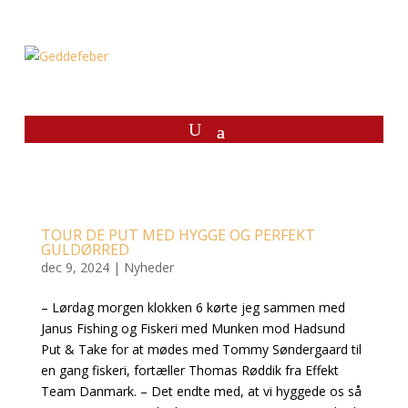
TOUR DE PUT MED HYGGE OG PERFEKT
GULDØRRED
dec 9, 2024
|
Nyheder
– Lørdag morgen klokken 6 kørte jeg sammen med
Janus Fishing
og
Fiskeri med Munken
mod
Hadsund
Put & Take
for at mødes med
Tommy Søndergaard
til
en gang fiskeri, fortæller Thomas Røddik fra Effekt
Team Danmark. – Det endte med, at vi hyggede os så