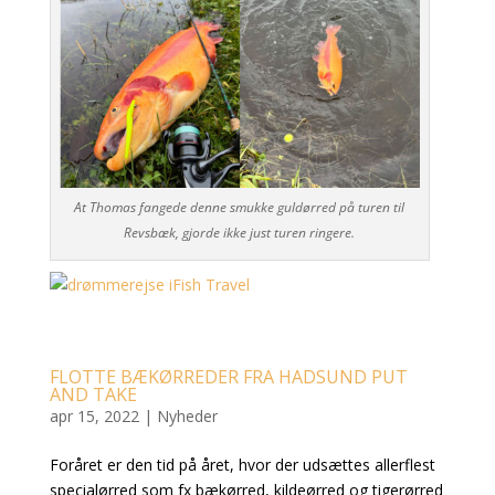
At Thomas fangede denne smukke guldørred på turen til
Revsbæk, gjorde ikke just turen ringere.
FLOTTE BÆKØRREDER FRA HADSUND PUT
AND TAKE
apr 15, 2022
|
Nyheder
Foråret er den tid på året, hvor der udsættes allerflest
specialørred som fx bækørred, kildeørred og tigerørred